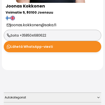
Perheautot
Joonas
Kokkonen
Farmariautot
Kaupunkiautot
Voimatie 5, 80100 Joensuu
Vetoautot
Pakettiautot
joonas.kokkonen@saka.fi
Hyötyajoneuvot
Huutokauppa-autot
Soita
+358504680622
Edulliset autot
Saka Select
Lähetä WhatsApp-viesti
Automerkit
Audi
BMW
Kia
Mercedes-Benz
Polestar
Skoda
Tesla
Toyota
Autokategoriat
Volkswagen