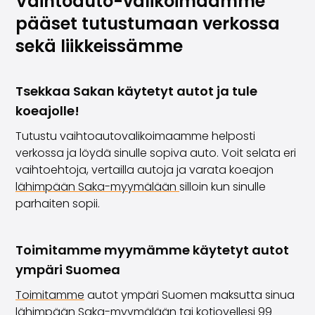
Vaihtoauto-valikoimaamme
pääset tutustumaan verkossa
sekä liikkeissämme
Tsekkaa Sakan käytetyt autot ja tule
koeajolle!
Tutustu vaihtoautovalikoimaamme helposti
verkossa ja löydä sinulle sopiva auto. Voit selata eri
vaihtoehtoja, vertailla autoja ja varata koeajon
lähimpään Saka-myymälään
silloin kun sinulle
parhaiten sopii.
Toimitamme myymämme käytetyt autot
ympäri Suomea
Toimitamme
autot ympäri Suomen maksutta sinua
lähimpään
Saka-myymälään
tai kotiovellesi 99