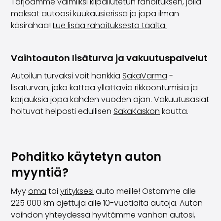
Tarjoamme valmiiksi kilpailutetun rahoituksen, jolla
maksat autoasi kuukausierissä ja jopa ilman
käsirahaa!
Lue lisää rahoituksesta täältä.
Vaihtoauton lisäturva ja vakuutuspalvelut
Autoilun turvaksi voit hankkia
SakaVarma
-
lisäturvan, joka kattaa yllättäviä rikkoontumisia ja
korjauksia jopa kahden vuoden ajan. Vakuutusasiat
hoituvat helposti edullisen
SakaKaskon
kautta.
Pohditko käytetyn auton
myyntiä?
Myy
oma
tai
yrityksesi
auto meille! Ostamme alle
225 000 km ajettuja alle 10-vuotiaita autoja. Auton
vaihdon yhteydessä hyvitämme vanhan autosi,