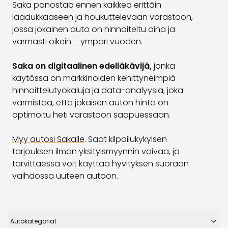
Saka panostaa ennen kaikkea erittäin
laadukkaaseen ja houkuttelevaan varastoon,
jossa jokainen auto on hinnoiteltu aina ja
varmasti oikein – ympäri vuoden.
Saka on digitaalinen edelläkävijä,
jonka
käytössä on markkinoiden kehittyneimpiä
hinnoittelutyökaluja ja data-analyysiä, joka
varmistaa, että jokaisen auton hinta on
optimoitu heti varastoon saapuessaan.
Myy autosi Sakalle
. S
aat kilpailukykyisen
tarjouksen ilman yksityismyynnin vaivaa, ja
tarvittaessa voit käyttää hyvityksen suoraan
vaihdossa uuteen autoon.
Autokategoriat