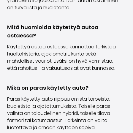
yllättäviltä korjauskuluilta. Näin auton ostaminen
on turvallista ja huoletonta.
Mitä huomioida käytettyä autoa
ostaessa?
Käytettyä autoa ostaessa kannattaa tarkistaa
huoltohistoria, ajokilometrit, kunto sekä
mahdolliset vauriot. Lisäksi on hyvä varmistaa,
että rahoitus- ja vakuutusasiat ovat kunnossa.
Mikä on paras käytetty auto?
Paras käytetty auto riippuu omista tarpeista,
budjetista ja ajotottumuksista. Toiselle paras
valinta on taloudellinen hybridi, toiselle tilava
farmari tai katumaasturi. Tärkeintä on valita
luotettava ja omaan käyttöön sopiva