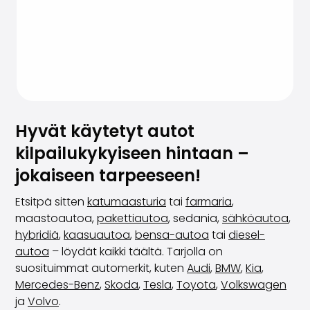
Hyvät käytetyt autot
kilpailukykyiseen hintaan –
jokaiseen tarpeeseen!
Etsitpä sitten
katumaasturia
tai
farmaria
,
maastoautoa,
pakettiautoa
, sedania,
sähköautoa
,
hybridiä
,
kaasuautoa
,
bensa-autoa
tai
diesel-
autoa
– löydät kaikki täältä. Tarjolla on
suosituimmat automerkit, kuten
Audi
,
BMW
,
Kia
,
Mercedes-Benz
,
Skoda
,
Tesla
,
Toyota
,
Volkswagen
ja
Volvo
.