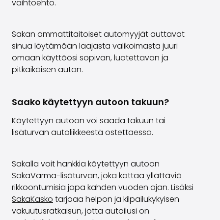
vaihtoehto.
Sakan ammattitaitoiset automyyjät auttavat
sinua löytämään laajasta valikoimasta juuri
omaan käyttöösi sopivan, luotettavan ja
pitkäikäisen auton.
Saako käytettyyn autoon takuun?
Käytettyyn autoon voi saada takuun tai
lisäturvan autoliikkeestä ostettaessa.
Sakalla voit hankkia käytettyyn autoon
SakaVarma
-lisäturvan, joka kattaa yllättäviä
rikkoontumisia jopa kahden vuoden ajan. Lisäksi
SakaKasko
tarjoaa helpon ja kilpailukykyisen
vakuutusratkaisun, jotta autoilusi on