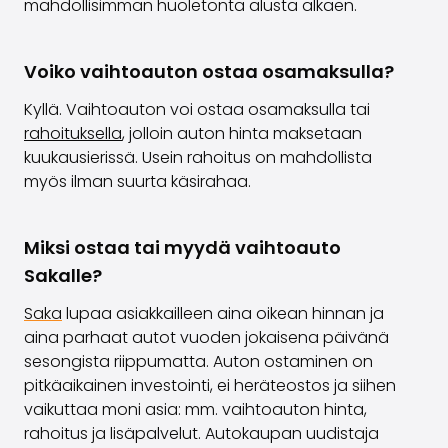
mahdollisimman huoletonta alusta alkaen.
Voiko vaihtoauton ostaa osamaksulla?
Kyllä. Vaihtoauton voi ostaa osamaksulla tai
rahoituksella
, jolloin auton hinta maksetaan
kuukausierissä. Usein rahoitus on mahdollista
myös ilman suurta käsirahaa.
Miksi ostaa tai myydä vaihtoauto
Sakalle?
Saka
lupaa asiakkailleen
aina oikean hinnan ja
aina parhaat autot vuoden jokaisena päivänä
sesongista riippumatta. Auton ostaminen on
pitkäaikainen investointi, ei heräteostos ja siihen
vaikuttaa moni asia: mm. vaihtoauton hinta,
rahoitus ja lisäpalvelut. Autokaupan uudistaja