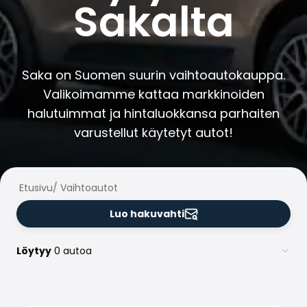
Sakalta
Perheautot
Farmariautot
Kaupunkiautot
Vetoautot
Pakettiautot
Saka on Suomen suurin vaihtoautokauppa.
Hyötyajoneuvot
Valikoimamme kattaa markkinoiden
Huutokauppa-autot
halutuimmat ja hintaluokkansa parhaiten
Edulliset autot
varustellut käytetyt autot!
Saka Select
Automerkit
Audi
BMW
Etusivu
/
Vaihtoautot
Kia
Luo hakuvahti
Mercedes-Benz
Polestar
Skoda
Löytyy
0 autoa
Tesla
Toyota
Volkswagen