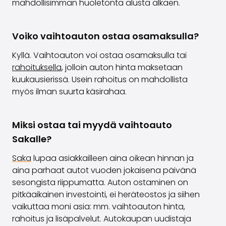
mahdollisimman huoletonta alusta alkaen.
Voiko vaihtoauton ostaa osamaksulla?
Kyllä. Vaihtoauton voi ostaa osamaksulla tai
rahoituksella
, jolloin auton hinta maksetaan
kuukausierissä. Usein rahoitus on mahdollista
myös ilman suurta käsirahaa.
Miksi ostaa tai myydä vaihtoauto
Sakalle?
Saka
lupaa asiakkailleen
aina oikean hinnan ja
aina parhaat autot vuoden jokaisena päivänä
sesongista riippumatta. Auton ostaminen on
pitkäaikainen investointi, ei heräteostos ja siihen
vaikuttaa moni asia: mm. vaihtoauton hinta,
rahoitus ja lisäpalvelut. Autokaupan uudistaja