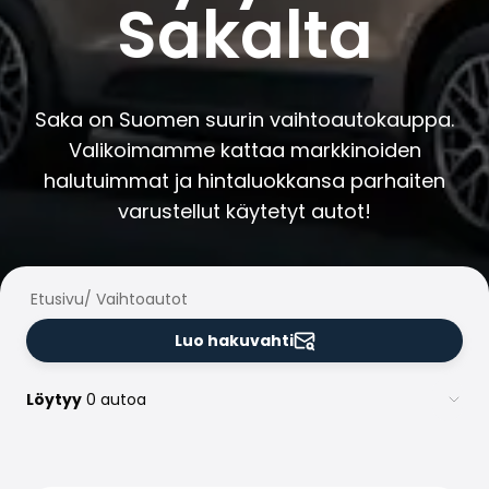
Sakalta
Perheautot
Farmariautot
Kaupunkiautot
Vetoautot
Pakettiautot
Saka on Suomen suurin vaihtoautokauppa.
Hyötyajoneuvot
Valikoimamme kattaa markkinoiden
Huutokauppa-autot
halutuimmat ja hintaluokkansa parhaiten
Edulliset autot
varustellut käytetyt autot!
Saka Select
Automerkit
Audi
BMW
Etusivu
/
Vaihtoautot
Kia
Luo hakuvahti
Mercedes-Benz
Polestar
Skoda
Löytyy
0 autoa
Tesla
Toyota
Volkswagen