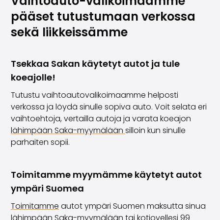
Vaihtoauto-valikoimaamme
pääset tutustumaan verkossa
sekä liikkeissämme
Tsekkaa Sakan käytetyt autot ja tule
koeajolle!
Tutustu vaihtoautovalikoimaamme helposti
verkossa ja löydä sinulle sopiva auto. Voit selata eri
vaihtoehtoja, vertailla autoja ja varata koeajon
lähimpään Saka-myymälään
silloin kun sinulle
parhaiten sopii.
Toimitamme myymämme käytetyt autot
ympäri Suomea
Toimitamme
autot ympäri Suomen maksutta sinua
lähimpään
Saka-myymälään
tai kotiovellesi 99