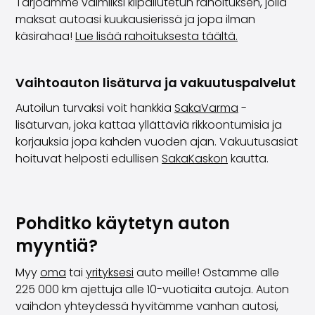
Tarjoamme valmiiksi kilpailutetun rahoituksen, jolla
maksat autoasi kuukausierissä ja jopa ilman
käsirahaa!
Lue lisää rahoituksesta täältä.
Vaihtoauton lisäturva ja vakuutuspalvelut
Autoilun turvaksi voit hankkia
SakaVarma
-
lisäturvan, joka kattaa yllättäviä rikkoontumisia ja
korjauksia jopa kahden vuoden ajan. Vakuutusasiat
hoituvat helposti edullisen
SakaKaskon
kautta.
Pohditko käytetyn auton
myyntiä?
Myy
oma
tai
yrityksesi
auto meille! Ostamme alle
225 000 km ajettuja alle 10-vuotiaita autoja. Auton
vaihdon yhteydessä hyvitämme vanhan autosi,