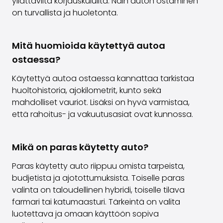
yllättäviltä korjauskuluilta. Näin auton ostaminen
on turvallista ja huoletonta.
Mitä huomioida käytettyä autoa
ostaessa?
Käytettyä autoa ostaessa kannattaa tarkistaa
huoltohistoria, ajokilometrit, kunto sekä
mahdolliset vauriot. Lisäksi on hyvä varmistaa,
että rahoitus- ja vakuutusasiat ovat kunnossa.
Mikä on paras käytetty auto?
Paras käytetty auto riippuu omista tarpeista,
budjetista ja ajotottumuksista. Toiselle paras
valinta on taloudellinen hybridi, toiselle tilava
farmari tai katumaasturi. Tärkeintä on valita
luotettava ja omaan käyttöön sopiva