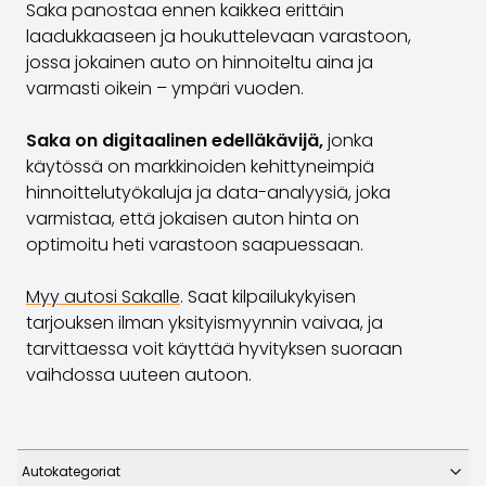
Saka panostaa ennen kaikkea erittäin
laadukkaaseen ja houkuttelevaan varastoon,
jossa jokainen auto on hinnoiteltu aina ja
varmasti oikein – ympäri vuoden.
Saka on digitaalinen edelläkävijä,
jonka
käytössä on markkinoiden kehittyneimpiä
hinnoittelutyökaluja ja data-analyysiä, joka
varmistaa, että jokaisen auton hinta on
optimoitu heti varastoon saapuessaan.
Myy autosi Sakalle
. S
aat kilpailukykyisen
tarjouksen ilman yksityismyynnin vaivaa, ja
tarvittaessa voit käyttää hyvityksen suoraan
vaihdossa uuteen autoon.
Autokategoriat