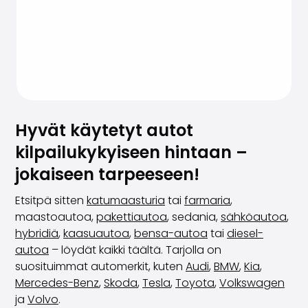
Hyvät käytetyt autot
kilpailukykyiseen hintaan –
jokaiseen tarpeeseen!
Etsitpä sitten
katumaasturia
tai
farmaria
,
maastoautoa,
pakettiautoa
, sedania,
sähköautoa
,
hybridiä
,
kaasuautoa
,
bensa-autoa
tai
diesel-
autoa
– löydät kaikki täältä. Tarjolla on
suosituimmat automerkit, kuten
Audi
,
BMW
,
Kia
,
Mercedes-Benz
,
Skoda
,
Tesla
,
Toyota
,
Volkswagen
ja
Volvo
.