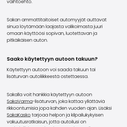
vaihtoehto.
Sakan ammattitaitoiset automyyjät auttavat
sinua löytämään laajasta valikoimasta juuri
omaan käyttöösi sopivan, luotettavan ja
pitkäikäisen auton.
Saako käytettyyn autoon takuun?
Käytettyyn autoon voi saada takuun tai
lisäturvan autoliikkeestä ostettaessa.
Sakalla voit hankkia käytettyyn autoon
SakaVarma
-lisäturvan, joka kattaa yllättäviä
rikkoontumisia jopa kahden vuoden ajan. Lisäksi
SakaKasko
tarjoaa helpon ja kilpailukykyisen
vakuutusratkaisun, jotta autoilusi on