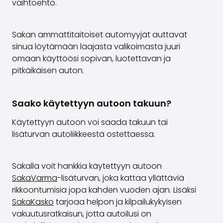
vaihtoehto.
Sakan ammattitaitoiset automyyjät auttavat
sinua löytämään laajasta valikoimasta juuri
omaan käyttöösi sopivan, luotettavan ja
pitkäikäisen auton.
Saako käytettyyn autoon takuun?
Käytettyyn autoon voi saada takuun tai
lisäturvan autoliikkeestä ostettaessa.
Sakalla voit hankkia käytettyyn autoon
SakaVarma
-lisäturvan, joka kattaa yllättäviä
rikkoontumisia jopa kahden vuoden ajan. Lisäksi
SakaKasko
tarjoaa helpon ja kilpailukykyisen
vakuutusratkaisun, jotta autoilusi on