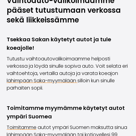
Vaihtoauto-valikoimaamme
pääset tutustumaan verkossa
sekä liikkeissämme
Tsekkaa Sakan käytetyt autot ja tule
koeajolle!
Tutustu vaihtoautovalikoimaamme helposti
verkossa ja löydä sinulle sopiva auto. Voit selata eri
vaihtoehtoja, vertailla autoja ja varata koeajon
lähimpään Saka-myymälään
silloin kun sinulle
parhaiten sopii.
Toimitamme myymämme käytetyt autot
ympäri Suomea
Toimitamme
autot ympäri Suomen maksutta sinua
lähimpään
Saka-myymälään
tai kotiovellesi 99