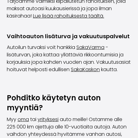
Tarjoamme valmiiksi kilpailutetun rahoituksen, jolla
maksat autoasi kuukausierissä ja jopa ilman
käsirahaa!
Lue lisää rahoituksesta täältä.
Vaihtoauton lisäturva ja vakuutuspalvelut
Autoilun turvaksi voit hankkia
SakaVarma
-
lisäturvan, joka kattaa yllättäviä rikkoontumisia ja
korjauksia jopa kahden vuoden ajan. Vakuutusasiat
hoituvat helposti edullisen
SakaKaskon
kautta.
Pohditko käytetyn auton
myyntiä?
Myy
oma
tai
yrityksesi
auto meille! Ostamme alle
225 000 km ajettuja alle 10-vuotiaita autoja. Auton
vaihdon yhteydessä hyvitämme vanhan autosi,