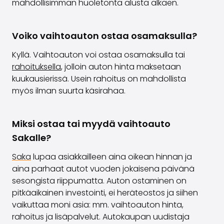
mahdollisimman huoletonta alusta alkaen.
Voiko vaihtoauton ostaa osamaksulla?
Kyllä. Vaihtoauton voi ostaa osamaksulla tai
rahoituksella
, jolloin auton hinta maksetaan
kuukausierissä. Usein rahoitus on mahdollista
myös ilman suurta käsirahaa.
Miksi ostaa tai myydä vaihtoauto
Sakalle?
Saka
lupaa asiakkailleen
aina oikean hinnan ja
aina parhaat autot vuoden jokaisena päivänä
sesongista riippumatta. Auton ostaminen on
pitkäaikainen investointi, ei heräteostos ja siihen
vaikuttaa moni asia: mm. vaihtoauton hinta,
rahoitus ja lisäpalvelut. Autokaupan uudistaja