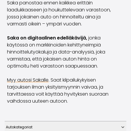
Saka panostaa ennen kaikkea erittäin
laadukkaaseen ja houkuttelevaan varastoon,
jossa jokainen auto on hinnoiteltu aina ja
varmasti oikein – ympäri vuoden.
Saka on digitaalinen edelläkävijä,
jonka
käytössä on markkinoiden kehittyneimpiä
hinnoittelutyökaluja ja data-analyysiä, joka
varmistaa, että jokaisen auton hinta on
optimoitu heti varastoon saapuessaan.
Myy autosi Sakalle
. S
aat kilpailukykyisen
tarjouksen ilman yksityismyynnin vaivaa, ja
tarvittaessa voit käyttää hyvityksen suoraan
vaihdossa uuteen autoon.
Autokategoriat