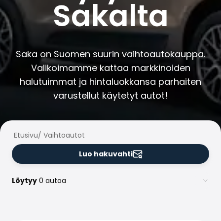
Sakalta
Perheautot
Farmariautot
Kaupunkiautot
Vetoautot
Pakettiautot
Saka on Suomen suurin vaihtoautokauppa.
Hyötyajoneuvot
Valikoimamme kattaa markkinoiden
Huutokauppa-autot
halutuimmat ja hintaluokkansa parhaiten
Edulliset autot
varustellut käytetyt autot!
Saka Select
Automerkit
Audi
BMW
Etusivu
/
Vaihtoautot
Kia
Luo hakuvahti
Mercedes-Benz
Polestar
Skoda
Löytyy
0 autoa
Tesla
Toyota
Volkswagen