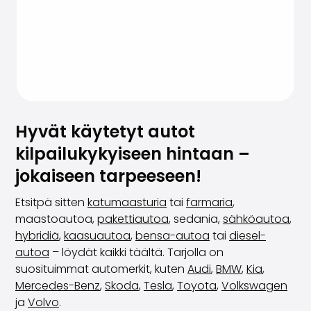
Hyvät käytetyt autot
kilpailukykyiseen hintaan –
jokaiseen tarpeeseen!
Etsitpä sitten
katumaasturia
tai
farmaria
,
maastoautoa,
pakettiautoa
, sedania,
sähköautoa
,
hybridiä
,
kaasuautoa
,
bensa-autoa
tai
diesel-
autoa
– löydät kaikki täältä. Tarjolla on
suosituimmat automerkit, kuten
Audi
,
BMW
,
Kia
,
Mercedes-Benz
,
Skoda
,
Tesla
,
Toyota
,
Volkswagen
ja
Volvo
.