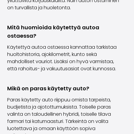
yllättäviltä korjauskuluilta. Näin auton ostaminen
on turvallista ja huoletonta.
Mitä huomioida käytettyä autoa
ostaessa?
Käytettyä autoa ostaessa kannattaa tarkistaa
huoltohistoria, ajokilometrit, kunto sekä
mahdolliset vauriot. Lisäksi on hyvä varmistaa,
että rahoitus- ja vakuutusasiat ovat kunnossa.
Mikä on paras käytetty auto?
Paras käytetty auto riippuu omista tarpeista,
budjetista ja ajotottumuksista. Toiselle paras
valinta on taloudellinen hybridi, toiselle tilava
farmari tai katumaasturi. Tärkeintä on valita
luotettava ja omaan käyttöön sopiva