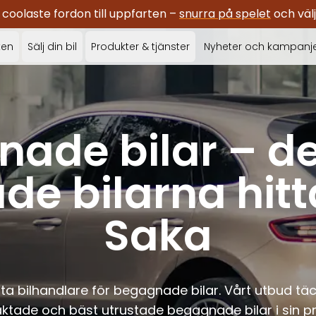
oolaste fordon till uppfarten –
snurra på spelet
och välj
ken
Sälj din bil
Produkter & tjänster
Nyheter och kampanj
ade bilar – d
e bilarna hitt
Saka
sta bilhandlare för begagnade bilar. Vårt utbud 
aktade och bäst utrustade begagnade bilar i sin pr