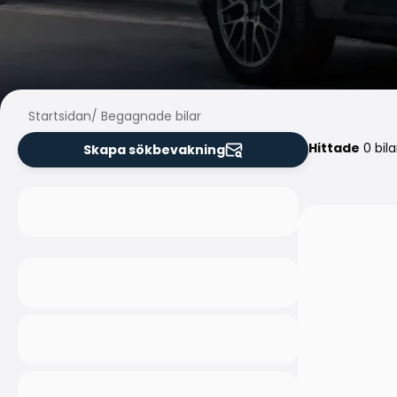
Startsidan
/
Begagnade bilar
Hittade
0 bila
Skapa sökbevakning