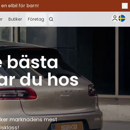
 en elbil för barn!
Näs
Nuva
er
Butiker
Företag
Min Saka
e bästa
ar du hos
täcker marknadens mest
isklass!