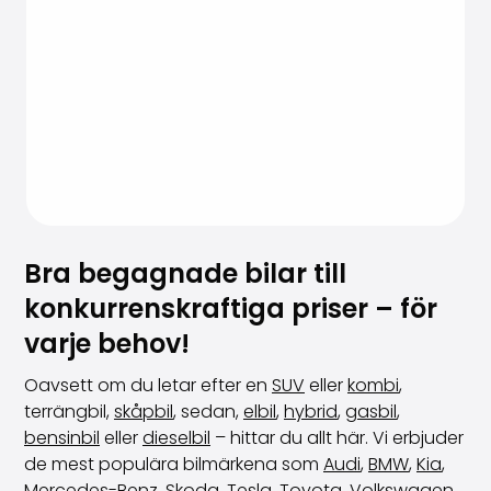
Bra begagnade bilar till
konkurrenskraftiga priser – för
varje behov!
Oavsett om du letar efter en
SUV
eller
kombi
,
terrängbil,
skåpbil
, sedan,
elbil
,
hybrid
,
gasbil
,
bensinbil
eller
dieselbil
– hittar du allt här. Vi erbjuder
de mest populära bilmärkena som
Audi
,
BMW
,
Kia
,
Mercedes-Benz
,
Skoda
,
Tesla
,
Toyota
,
Volkswagen