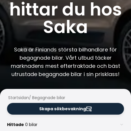
hittar du hos
Familjebilar
Kombibilar
Stadsbilar
Saka
Dragfordon
Skåpbilar
Kommersiella fordon
Auktionsbilar
Saka är Finlands största bilhandlare för
Prisvärda bilar
Saka Select
begagnade bilar. Vårt utbud täcker
Bilmärken
marknadens mest eftertraktade och bäst
De populäraste bilmärkena
utrustade begagnade bilar i sin prisklass!
Audi
BMW
Kia
Startsidan
/
Begagnade bilar
Mercedes-Benz
Polestar
Skapa sökbevakning
Skoda
Tesla
Hittade
0 bilar
Toyota