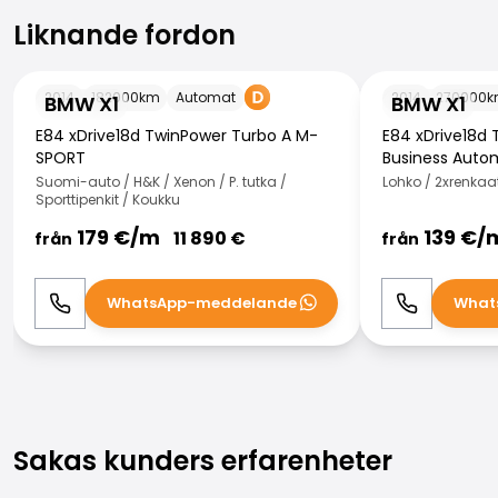
Liknande fordon
Liknande fordon
BMW X1
BMW X1
2014
182000
km
Automat
2014
270000
k
BMW X1
BMW X1
E84 xDrive18d TwinPower Turbo A M-
E84 xDrive18d 
SPORT
Business Auto
Suomi-auto / H&K / Xenon / P. tutka /
Lohko / 2xrenkaat
Sporttipenkit / Koukku
179
€/
m
139
€/
11 890
€
från
från
WhatsApp-meddelande
What
Ring
WhatsApp
Ring
Sakas kunders erfarenheter