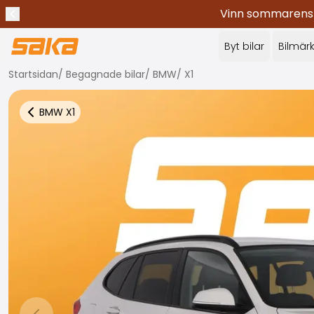
Vinn sommarens c
Tidigare meddelande
Stoppa meddelanden
✕
Byt bilar
Bilmär
Startsidan
/
Begagnade bilar
/
BMW
/
X1
BMW
X1
Tillbaka till fler bilresultat