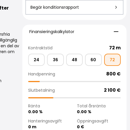
Begär konditionsrapport
fter
4
Finansieringskalkylator
Finansieringskalkylator
sfria
llgänglig
en del av
72
m
Kontraktstid
jaren om
24
36
48
60
72
800
€
Handpenning
h
2 100
€
Slutbetalning
Ränta
Total årsränta
0.00
%
0.00
%
Hanteringsavgift
Öppningsavgift
0
m
0
€