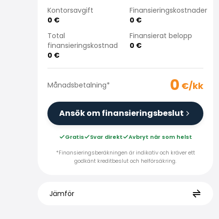
Kontorsavgift
Finansieringskostnader
0
€
0
€
Total
Finansierat belopp
finansieringskostnad
0
€
0
€
0
€/kk
Månadsbetalning
*
Ansök om finansieringsbeslut
Gratis
Svar direkt
Avbryt när som helst
*Finansieringsberäkningen är indikativ och kräver ett
godkänt kreditbeslut och helförsäkring.
Jämför