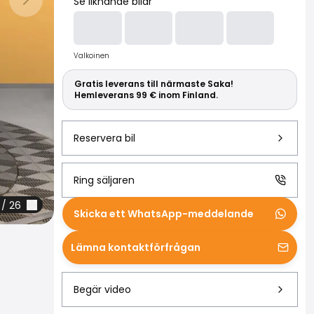
Läs mer om S
Se liknande bilar
Nästa bild
Valkoinen
Gratis leverans till närmaste Saka!
Hemleverans 99 € inom Finland.
Reservera bil
Ring säljaren
/
26
Skicka ett WhatsApp-meddelande
Lämna kontaktförfrågan
Begär video