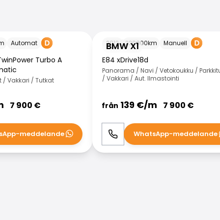
BMW X1
m
Automat
2012
220000
km
Manuell
BMW X1
TwinPower Turbo A
E84 xDrive18d
matic
Panorama / Navi / Vetokoukku / Parkkit
/ Vakkari / Aut. Ilmastointi
 / Vakkari / Tutkat
m
139
€/
m
7 900
€
7 900
€
från
sApp-meddelande
WhatsApp-meddelande
WhatsApp
Ring
WhatsApp