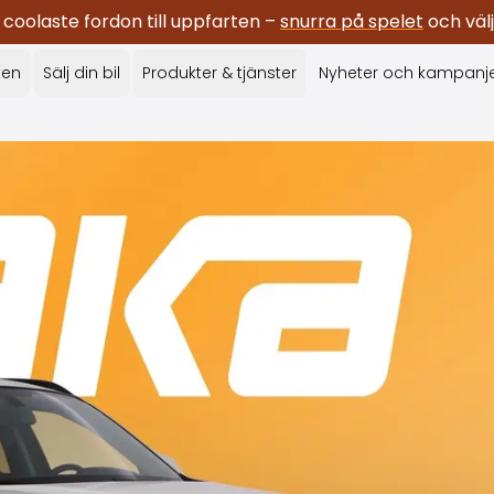
oolaste fordon till uppfarten –
snurra på spelet
och välj
ken
Sälj din bil
Produkter & tjänster
Nyheter och kampanj