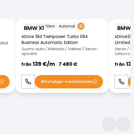
BMW X1
BMW X1
2013
275000
km
Automat
2014
31
BMW X1
BMW X
xDrive 18d Twinpower Turbo E84
xDrive20
Business Automatic Edition
Limited N
utkat
Suomi-auto / Webasto / Vakkari / Xenon-
Xenon / Spo
ajovalot
Lohko+sisä
139
€/
m
13
7 480
€
från
från
WhatsApp-meddelande
Ring
WhatsApp
Ring