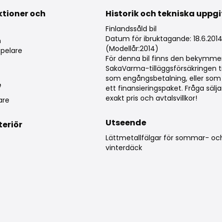
ktioner och
Historik och tekniska uppgi
g
Finlandssåld bil
Datum för ibruktagande: 18.6.201
m
(Modellår:2014)
pelare
För denna bil finns den bekymmer
SakaVarma-tilläggsförsäkringen ti
som engångsbetalning, eller som 
e
ett finansieringspaket. Fråga säl
exakt pris och avtalsvillkor!
are
Utseende
teriör
Lättmetallfälgar för sommar- oc
vinterdäck