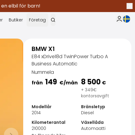
 en elbil för barn!
Näs
Nuva
er
Butiker
Företag
Min Saka
BMW X1
E84 xDrive18d TwinPower Turbo A
Business Automatic
Nummela
149
8 500
från
€
/mån
€
+ 349€
kontorsavgift
Modellår
Bränsletyp
2014
Diesel
Kilometerantal
Växellåda
SakaVarma
210000
Automaatti