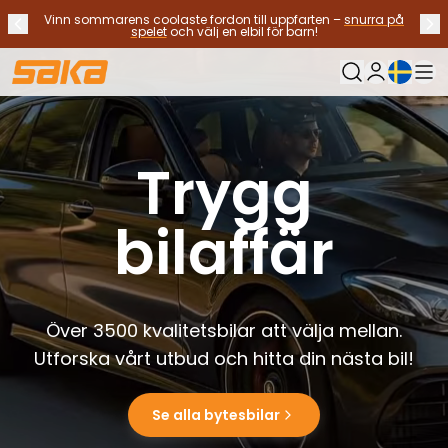
Vinn sommarens coolaste fordon till uppfarten –
snurra på
Tidigare meddelande
Näs
Stoppa meddelanden
✕
spelet
och välj en elbil för barn!
Nuvarande sp
Min Saka
Byt bilar
Bränsletyp
Trygg
Alla bilar til salu
Elbilar
Hybridbilar
bilaffär
Bensinbilar
Dieselbilar
Gasdrivna bilar
Kontakta oss
Över 3500 kvalitetsbilar att välja mellan.
Vanliga frågor
Fordonstyper
Utforska vårt utbud och hitta din nästa bil!
SUV:ar och crossovers
Fyrhjulsdrift
Se alla bytesbilar
Premium bilar