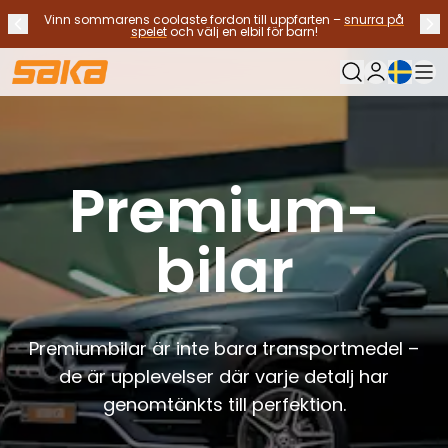
Vinn sommarens coolaste fordon till uppfarten –
snurra på
Tidigare meddelande
Näs
Stoppa meddelanden
✕
spelet
och välj en elbil för barn!
Nuvarande sp
Min Saka
Byt bilar
Bränsletyp
Alla bilar til salu
Premium-
Elbilar
Hybridbilar
Bensinbilar
bilar
Dieselbilar
Gasdrivna bilar
Kontakta oss
Vanliga frågor
Premiumbilar är inte bara transportmedel –
Fordonstyper
de är upplevelser där varje detalj har
SUV:ar och crossovers
Fyrhjulsdrift
genomtänkts till perfektion.
Premium bilar