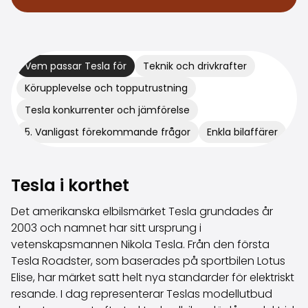
Volkswagen
Volvo
Alla märken
Sälj din bil
Vem passar Tesla för
Teknik och drivkrafter
Sälj din bil
Körupplevelse och topputrustning
Sälj företagsbilen
Artiklar relaterade till bilförsäljning
Tesla konkurrenter och jämförelse
Kom ihåg dessa när du säljer din bil!
5. Vanligast förekommande frågor
Enkla bilaffärer
Miten säilytän autoni arvon?
Produkter & tjänster
Ytterligare biltjänster
Tesla i korthet
SakaVarma
SakaKasko
Det amerikanska elbilsmärket Tesla grundades år
Finansiering
2003 och namnet har sitt ursprung i
Hemleverans
vetenskapsmannen Nikola Tesla. Från den första
SakaVarma för kommersiella fordon
Tesla Roadster, som baserades på sportbilen Lotus
Tillbehör till bilen
Elise, har märket satt helt nya standarder för elektriskt
Dragkrokar
resande. I dag representerar Teslas modellutbud
Däck till din bil