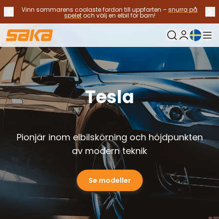
Vinn sommarens coolaste fordon till uppfarten –
snurra på
Tidigare meddelande
Näs
Stoppa meddelanden
✕
spelet
och välj en elbil för barn!
Nuvarande sp
Min Saka
Byt bilar
Bränsletyp
Alla bilar til salu
Tesla
Elbilar
Hybridbilar
Bensinbilar
Dieselbilar
Pionjär inom elbilskörning och höjdpunkten
Gasdrivna bilar
Kontakta oss
av modern teknik
Vanliga frågor
Fordonstyper
Se modeller
SUV:ar och crossovers
Fyrhjulsdrift
Premium bilar