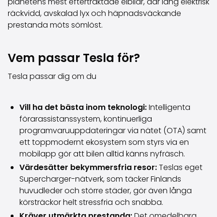
planetens mest eftertraktade elbilar, där lång elektrisk
Köpa bil på distans
räckvidd, avskalad lyx och häpnadsväckande
Saka Select
prestanda möts sömlöst.
Nyheter och kampanjer
Butiker
Vem passar Tesla för?
Företag
Saka Finland Oy
Tesla passar dig om du
Administration
Inköpsteam
Kontakta oss
Vill ha det bästa inom teknologi:
Intelligenta
Rekrytering
förarassistanssystem, kontinuerliga
Faktureringsinformation
programvaruuppdateringar via nätet (OTA) samt
För media
ett toppmodernt ekosystem som styrs via en
Erfarenheter med Saka
mobilapp gör att bilen alltid känns nyfräsch.
Reklamationer
Värdesätter bekymmersfria resor:
Teslas eget
Supercharger-nätverk, som täcker Finlands
huvudleder och större städer, gör även långa
körsträckor helt stressfria och snabba.
Kräver utmärkta prestanda:
Det omedelbara