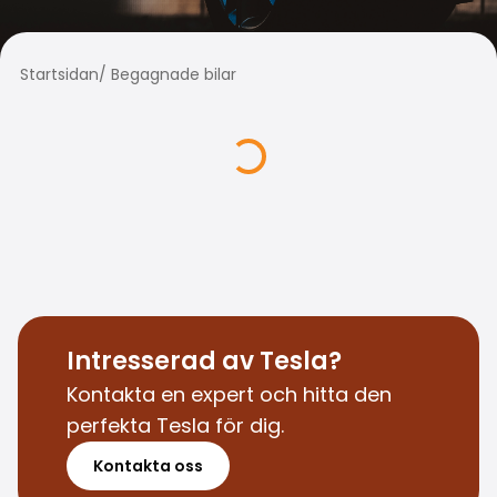
Familjebilar
Kombibilar
Stadsbilar
Startsidan
/
Begagnade bilar
Dragfordon
Skåpbilar
Kommersiella fordon
Auktionsbilar
Prisvärda bilar
Saka Select
Bilmärken
De populäraste bilmärkena
Audi
BMW
Kia
Intresserad av Tesla?
Mercedes-Benz
Kontakta en expert och hitta den
Polestar
perfekta Tesla för dig.
Skoda
Tesla
Kontakta oss
Toyota