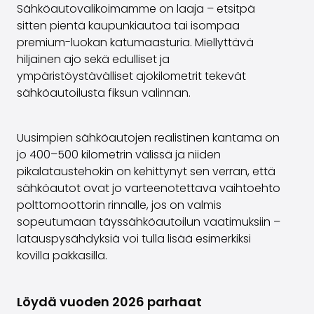
Sähköautovalikoimamme on laaja – etsitpä
sitten pientä kaupunkiautoa tai isompaa
premium-luokan katumaasturia. Miellyttävä
hiljainen ajo sekä edulliset ja
ympäristöystävälliset ajokilometrit tekevät
sähköautoilusta fiksun valinnan.
Uusimpien sähköautojen realistinen kantama on
jo 400–500 kilometrin välissä ja niiden
pikalataustehokin on kehittynyt sen verran, että
sähköautot ovat jo varteenotettava vaihtoehto
polttomoottorin rinnalle, jos on valmis
sopeutumaan täyssähköautoilun vaatimuksiin –
latauspysähdyksiä voi tulla lisää esimerkiksi
kovilla pakkasilla.
Löydä vuoden 2026 parhaat