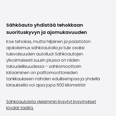
Sähköauto yhdistää tehokkaan
suorituskyvyn ja ajomukavuuden
Koe tehokas, mutta hiljainen ja päästötön
ajokokemus sähköautolla ja tule osaksi
tulevaisuuden autoilua! Sähköautojen
ylivoimaisesti suurin plussa on niiden
taloudellisuudessa – sähkömoottorin
lataaminen on polttomoottoreiden
tankkaukseen nähden edullisempaa ja yhdellä
latauksella voi ajaa jopa 500 kilometriä!
Sähköautoista yleisimmin kysytyt kysymykset
löydät täältä.