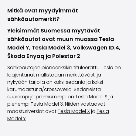
Mitkä ovat myydyimmät
sähköautomerkit?
Yleisimmät Suomessa myytävät
sähköautot ovat muun muassa Tesla
Model Y, Tesla Model 3, Volkswagen ID.4,
Škoda Enyaq ja Polestar 2
Sähköautojen pioneeriksikin tituleerattu Tesla on
laajentanut mallistoaan merkittävästi ja
nykyään tarjolla on kaksi sedania ja kaksi
katumaasturia/crossoveria. Sedaneista
suurempi ja premiumimpi on
Tesla Model S
ja
pienempi
Tesla Model 3
. Niiden vastaavat
maasturiversiot ovat
Tesla Model X
ja
Tesla
Model Y
.