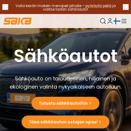
Voita kesän makein menopeli pihalle –
pyöräytä peliä
ja
Edellinen ilmoitus
Seu
Lopeta ilmoitukset
✕
valitse lasten sähköauto!
Nykyinen kieli:
Oma Saka
Vaihtoautot
Käyttövoimat
Sähköautot
Katso kaikki vaihtoautot
Sähköautot
Hybridiautot
Bensiiniautot
Dieselautot
Sähköauto on taloudellinen, hiljainen ja
Kaasuautot
ekologinen valinta nykyaikaiseen autoiluun.
Ota yhteyttä
Usein kysytyt kysymykset
Tutustu sähköautoihin
Autotyypit
Maasturit ja katumaasturit
Nelivedot
Tilaa sähköauton ostajan opas!
Premium-autot