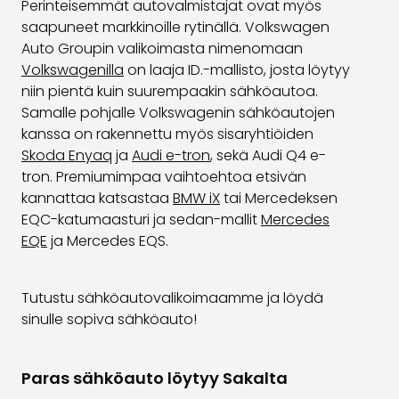
Perinteisemmät autovalmistajat ovat myös
saapuneet markkinoille rytinällä. Volkswagen
Auto Groupin valikoimasta nimenomaan
Volkswagenilla
on laaja ID.-mallisto, josta löytyy
niin pientä kuin suurempaakin sähköautoa.
Samalle pohjalle Volkswagenin sähköautojen
kanssa on rakennettu myös sisaryhtiöiden
Skoda Enyaq
ja
Audi e-tron
, sekä Audi Q4 e-
tron. Premiumimpaa vaihtoehtoa etsivän
kannattaa katsastaa
BMW iX
tai Mercedeksen
EQC-katumaasturi ja sedan-mallit
Mercedes
EQE
ja Mercedes EQS.
Tutustu sähköautovalikoimaamme ja löydä
sinulle sopiva sähköauto!
Paras sähköauto löytyy Sakalta