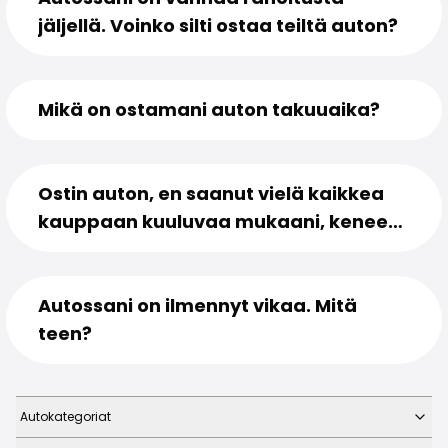
Volvo
jäljellä. Voinko silti ostaa teiltä auton?
Kaikki automerkit
Myy autosi
Myy autosi
Myy yrityksen auto
Mikä on ostamani auton takuuaika?
Artikkeleita auton myyntiin liittyen
Muista nämä kun myyt auton!
Miten säilytän autoni arvon?
Ostin auton, en saanut vielä kaikkea
Tuotteet ja palvelut
kauppaan kuuluvaa mukaani, keneen
Autoilun lisäpalvelut
otan yhteyttä?
SakaVarma
SakaKasko
Rahoitus
Autossani on ilmennyt vikaa. Mitä
Kotiintoimitus
teen?
SakaVarma hyötyajoneuvoille
Varusteet autoosi
Vetokoukut
Renkaat autoon
Autokategoriat
Auton ostaminen etänä