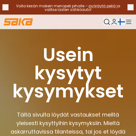
Voita kesän makein menopeli pihalle –
pyöräytä peliä
ja
Edellinen ilmoitus
Seu
Lopeta ilmoitukset
✕
valitse lasten sähköauto!
Nykyinen kieli:
Oma Saka
Vaihtoautot
Käyttövoimat
Usein
Katso kaikki vaihtoautot
Sähköautot
kysytyt
Hybridiautot
Bensiiniautot
Dieselautot
kysymykset
Kaasuautot
Ota yhteyttä
Usein kysytyt kysymykset
Autotyypit
Tältä sivulta löydät vastaukset meiltä
Maasturit ja katumaasturit
Nelivedot
yleisesti kysyttyihin kysymyksiin. Mieltä
Premium-autot
askarruttavissa tilanteissa, tai jos et löydä