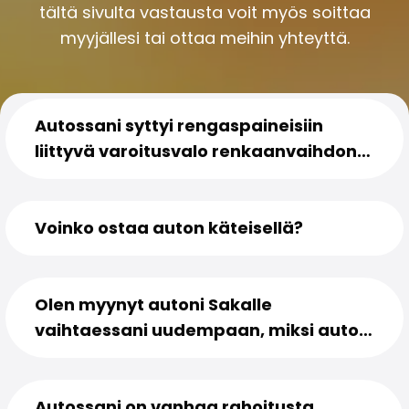
Perheautot
tältä sivulta vastausta voit myös soittaa
Farmariautot
myyjällesi tai ottaa meihin yhteyttä.
Kaupunkiautot
Vetoautot
Pakettiautot
Hyötyajoneuvot
Autossani syttyi rengaspaineisiin
Huutokauppa-autot
liittyvä varoitusvalo renkaanvaihdon
Edulliset autot
yhteydessä. Mitä teen?
Saka Select
Automerkit
Audi
Voinko ostaa auton käteisellä?
BMW
Kia
Mercedes-Benz
Olen myynyt autoni Sakalle
Polestar
vaihtaessani uudempaan, miksi auto
Skoda
Tesla
on edelleen nimissäni?
Toyota
Volkswagen
Autossani on vanhaa rahoitusta