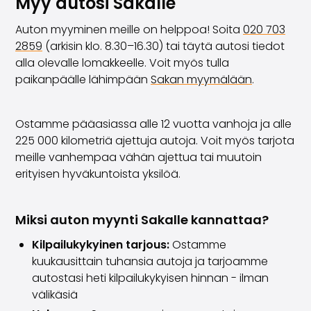
Myy autosi Sakalle
Saka Select
Auton myyminen meille on helppoa! Soita
020 703
Uutiset ja kampanjat
2859
(arkisin klo. 8.30–16.30) tai täytä autosi tiedot
Toimipisteet
alla olevalle lomakkeelle. Voit myös tulla
Yritys
paikanpäälle lähimpään
Sakan myymälään
.
Saka Finland Oy
Hallinto
Ostotiimi
Ostamme pääasiassa alle 12 vuotta vanhoja ja alle
Yhteydenotto
225 000 kilometriä ajettuja autoja. Voit myös tarjota
Rekrytointi
meille vanhempaa vähän ajettua tai muutoin
Laskutustiedot
erityisen hyväkuntoista yksilöä.
Medialle
Kokemuksia Sakasta
Reklamaatiot
Miksi auton myynti Sakalle kannattaa?
Kilpailukykyinen tarjous:
Ostamme
kuukausittain tuhansia autoja ja tarjoamme
autostasi heti kilpailukykyisen hinnan - ilman
välikäsiä