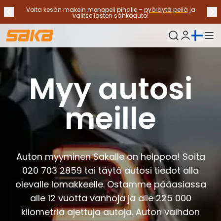
Voita kesän makein menopeli pihalle –
pyöräytä peliä
ja
Edellinen ilmoitus
Seu
Lopeta ilmoitukset
✕
valitse lasten sähköauto!
Nykyinen kieli:
Oma Saka
Vaihtoautot
Käyttövoimat
Myy autosi
Katso kaikki vaihtoautot
Sähköautot
meille
Hybridiautot
Bensiiniautot
Dieselautot
Kaasuautot
Ota yhteyttä
Auton myyminen Sakalle on helppoa! Soita
Usein kysytyt kysymykset
020 703 2859 tai täytä autosi tiedot alla
Autotyypit
olevalle lomakkeelle. Ostamme pääasiassa
Maasturit ja katumaasturit
alle 12 vuotta vanhoja ja alle 225 000
Nelivedot
Premium-autot
kilometriä ajettuja autoja. Auton vaihdon