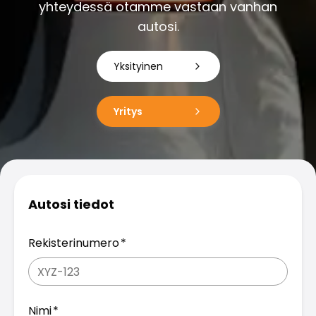
Perheautot
yhteydessä otamme vastaan vanhan
Farmariautot
autosi.
Kaupunkiautot
Vetoautot
Yksityinen
Pakettiautot
Hyötyajoneuvot
Huutokauppa-autot
Yritys
Edulliset autot
Saka Select
Automerkit
Audi
BMW
Autosi tiedot
Kia
Mercedes-Benz
Polestar
Rekisterinumero
Skoda
Tesla
Toyota
Volkswagen
Nimi