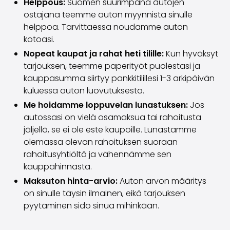
Helppous:
Suomen suurimpana autojen
ostajana teemme auton myynnistä sinulle
helppoa. Tarvittaessa noudamme auton
kotoasi.
Nopeat kaupat ja rahat heti tilille:
Kun hyväksyt
tarjouksen, teemme paperityöt puolestasi ja
kauppasumma siirtyy pankkitilillesi 1-3 arkipäivän
kuluessa auton luovutuksesta.
Me hoidamme loppuvelan lunastuksen:
Jos
autossasi on vielä osamaksua tai rahoitusta
jäljellä, se ei ole este kaupoille. Lunastamme
olemassa olevan rahoituksen suoraan
rahoitusyhtiöltä ja vähennämme sen
kauppahinnasta.
Maksuton hinta-arvio:
Auton arvon määritys
on sinulle täysin ilmainen, eikä tarjouksen
pyytäminen sido sinua mihinkään.