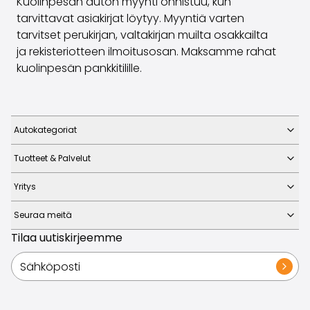
Kuolinpesän auton myynti onnistuu, kun
tarvittavat asiakirjat löytyy. Myyntiä varten
tarvitset perukirjan, valtakirjan muilta osakkailta
ja rekisteriotteen ilmoitusosan. Maksamme rahat
kuolinpesän pankkitilille.
Autokategoriat
Tuotteet & Palvelut
Yritys
Seuraa meitä
Tilaa uutiskirjeemme