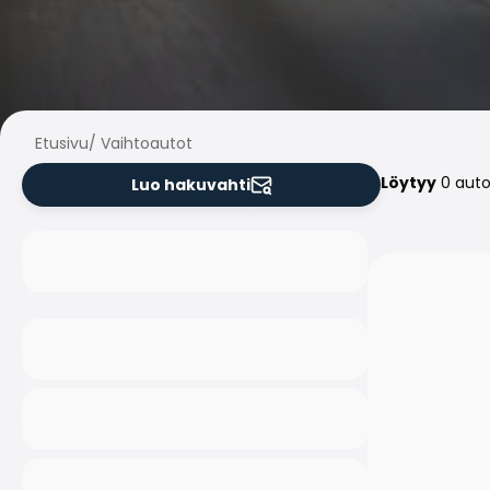
Etusivu
/
Vaihtoautot
Löytyy
0 aut
Luo hakuvahti