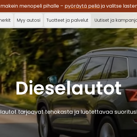
 makein menopeli pihalle –
pyöräytä peliä
ja valitse last
erkit
Myy autosi
Tuotteet ja palvelut
Uutiset ja kampanj
Dieselautot
lautot tarjoavat tehokasta ja luotettavaa suoritu