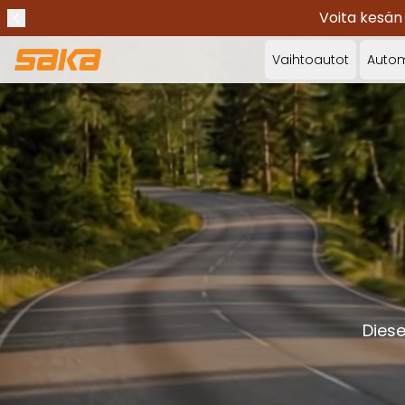
Voita kesän
Edellinen ilmoitus
Lopeta ilmoitukset
✕
Vaihtoautot
Autom
Diese