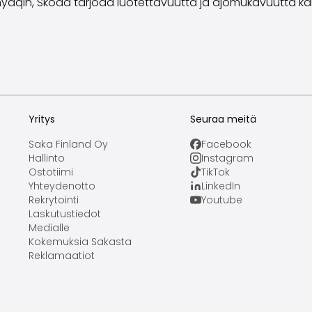
Enyaqin, Škoda tarjoaa luotettavuutta ja ajomukavuutta kai
Yritys
Seuraa meitä
Saka Finland Oy
Facebook
Hallinto
Instagram
Ostotiimi
TikTok
Yhteydenotto
LinkedIn
Rekrytointi
Youtube
Laskutustiedot
Medialle
Kokemuksia Sakasta
Reklamaatiot