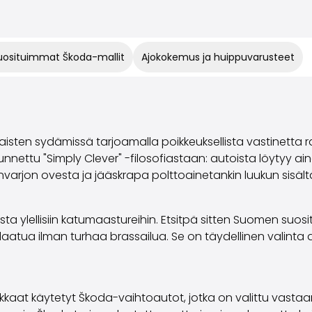
uosituimmat Škoda-mallit
Ajokokemus ja huippuvarusteet
sten sydämissä tarjoamalla poikkeuksellista vastinetta ra
tunnettu "Simply Clever" -filosofiastaan: autoista löytyy a
nvarjon ovesta ja jääskrapa polttoainetankin luukun sisält
a ylellisiin katumaastureihin. Etsitpä sitten Suomen suosi
aatua ilman turhaa brassailua. Se on täydellinen valinta au
ukkaat käytetyt Škoda-vaihtoautot, jotka on valittu vasta