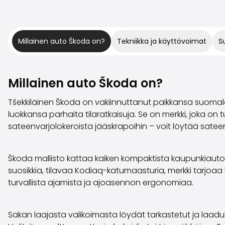
Millainen auto Škoda on?
Tekniikka ja käyttövoimat
S
Millainen auto Škoda on?
Tšekkiläinen Škoda on vakiinnuttanut paikkansa suomalai
luokkansa parhaita tilaratkaisuja. Se on merkki, joka on 
sateenvarjolokeroista jääskrapoihin – voit löytää satee
Škoda mallisto kattaa kaiken kompaktista kaupunkiautost
suosikkia, tilavaa Kodiaq-katumaasturia, merkki tarjoaa l
turvallista ajamista ja ajoasennon ergonomiaa.
Sakan laajasta valikoimasta löydät tarkastetut ja laad