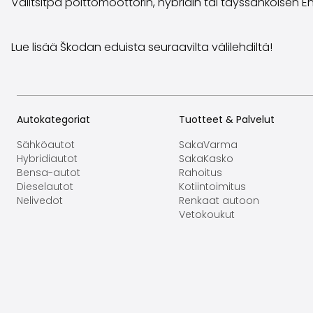
Valitsitpa polttomoottorin, hybridin tai täyssähköisen 
Lue lisää Škodan eduista seuraavilta välilehdiltä!
Autokategoriat
Tuotteet & Palvelut
Sähköautot
SakaVarma
Hybridiautot
SakaKasko
Bensa-autot
Rahoitus
Dieselautot
Kotiintoimitus
Nelivedot
Renkaat autoon
Vetokoukut