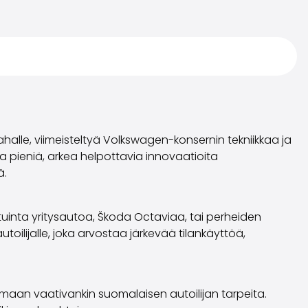
halle, viimeisteltyä Volkswagen-konsernin tekniikkaa ja
ina pieniä, arkea helpottavia innovaatioita
ä.
tuinta yritysautoa, Škoda Octaviaa, tai perheiden
toilijalle, joka arvostaa järkevää tilankäyttöä,
amaan vaativankin suomalaisen autoilijan tarpeita.