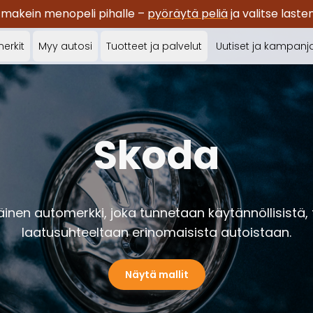
 makein menopeli pihalle –
pyöräytä peliä
ja valitse last
erkit
Myy autosi
Tuotteet ja palvelut
Uutiset ja kampanj
Skoda
inen automerkki, joka tunnetaan käytännöllisistä, t
laatusuhteeltaan erinomaisista autoistaan.
Näytä mallit