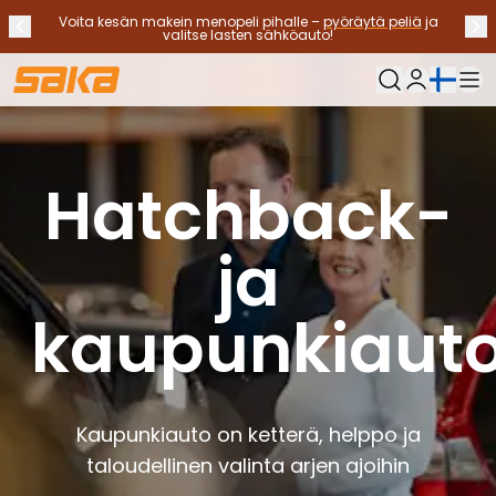
Voita kesän makein menopeli pihalle –
pyöräytä peliä
ja
Edellinen ilmoitus
Seu
Lopeta ilmoitukset
✕
valitse lasten sähköauto!
Nykyinen kieli:
Oma Saka
Vaihtoautot
Käyttövoimat
Katso kaikki vaihtoautot
Hatchback-
Sähköautot
Hybridiautot
ja
Bensiiniautot
Dieselautot
Kaasuautot
kaupunkiauto
Ota yhteyttä
Usein kysytyt kysymykset
Autotyypit
Maasturit ja katumaasturit
Kaupunkiauto on ketterä, helppo ja
Nelivedot
taloudellinen valinta arjen ajoihin
Premium-autot