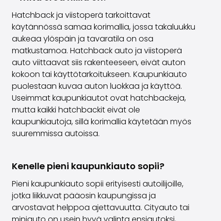
Hatchback ja viistoperä tarkoittavat
käytännössä samaa korimallia, jossa takaluukku
aukeaa ylöspäin ja tavaratila on osa
matkustamoa. Hatchback auto ja viistoperä
auto viittaavat siis rakenteeseen, eivät auton
kokoon tai käyttötarkoitukseen. Kaupunkiauto
puolestaan kuvaa auton luokkaa ja käyttöä.
Useimmat kaupunkiautot ovat hatchbackeja,
mutta kaikki hatchbackit eivät ole
kaupunkiautoja, sillä korimallia käytetään myös
suuremmissa autoissa.
Kenelle pieni kaupunkiauto sopii?
Pieni kaupunkiauto sopii erityisesti autoilijoille,
jotka liikkuvat pääosin kaupungissa ja
arvostavat helppoa ajettavuutta. Cityauto tai
miniauto on usein hyvä valinta ensiautoksi,