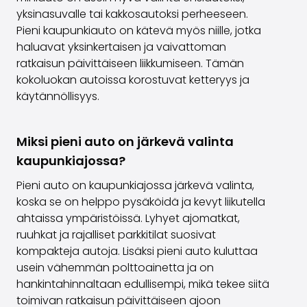
yksinasuvalle tai kakkosautoksi perheeseen.
Pieni kaupunkiauto on kätevä myös niille, jotka
haluavat yksinkertaisen ja vaivattoman
ratkaisun päivittäiseen liikkumiseen. Tämän
kokoluokan autoissa korostuvat ketteryys ja
käytännöllisyys.
Miksi pieni auto on järkevä valinta
kaupunkiajossa?
Pieni auto on kaupunkiajossa järkevä valinta,
koska se on helppo pysäköidä ja kevyt liikutella
ahtaissa ympäristöissä. Lyhyet ajomatkat,
ruuhkat ja rajalliset parkkitilat suosivat
kompakteja autoja. Lisäksi pieni auto kuluttaa
usein vähemmän polttoainetta ja on
hankintahinnaltaan edullisempi, mikä tekee siitä
toimivan ratkaisun päivittäiseen ajoon