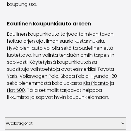
kaupungissa.
Edullinen kaupunkiauto arkeen
Edullinen kaupunkiauto tarjoaa toimivan tavan
hoitaa arjen ajot ilman suuria kustannuksia.
Hyvä pieni auto voi olla sekä taloudellinen että
luotettava, kun valinta tehdään omiin tarpeisiin
sopivasti. Käytetyissä kaupunkiautoissa
suosittuja vaihtoehtoja ovat esimerkiksi
Toyota
Yaris
,
Volkswagen Polo
,
Skoda Fabia
,
Hyundai i20
sekä pienemmästä kokoluokasta
Kia Picanto
ja
Fiat 500
. Tällaiset mallit tarjoavat helppoa
liikkumista ja sopivat hyvin kaupunkielämään.
Autokategoriat