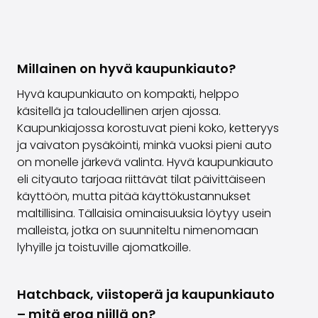
Millainen on hyvä kaupunkiauto?
Hyvä kaupunkiauto on kompakti, helppo
käsitellä ja taloudellinen arjen ajossa.
Kaupunkiajossa korostuvat pieni koko, ketteryys
ja vaivaton pysäköinti, minkä vuoksi pieni auto
on monelle järkevä valinta. Hyvä kaupunkiauto
eli cityauto tarjoaa riittävät tilat päivittäiseen
käyttöön, mutta pitää käyttökustannukset
maltillisina. Tällaisia ominaisuuksia löytyy usein
malleista, jotka on suunniteltu nimenomaan
lyhyille ja toistuville ajomatkoille.
Hatchback, viistoperä ja kaupunkiauto
– mitä eroa niillä on?