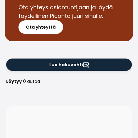
Perheautot
Ota yhteys asiantuntijaan ja löydä
Farmariautot
täydellinen Picanto juuri sinulle.
Kaupunkiautot
Vetoautot
Ota yhteyttä
Pakettiautot
Hyötyajoneuvot
Huutokauppa-autot
Edulliset autot
Saka Select
Luo hakuvahti
Automerkit
Audi
Löytyy
0 autoa
BMW
Kia
Mercedes-Benz
Polestar
Skoda
Tesla
Toyota
Volkswagen