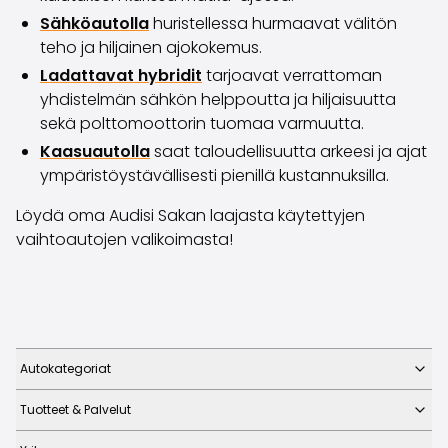
Sähköautolla
huristellessa hurmaavat välitön
teho ja hiljainen ajokokemus.
Ladattavat hybridit
tarjoavat verrattoman
yhdistelmän sähkön helppoutta ja hiljaisuutta
sekä polttomoottorin tuomaa varmuutta.
Kaasuautolla
saat taloudellisuutta arkeesi ja ajat
ympäristöystävällisesti pienillä kustannuksilla.
Löydä oma Audisi Sakan laajasta käytettyjen
vaihtoautojen valikoimasta!
Autokategoriat
Tuotteet & Palvelut