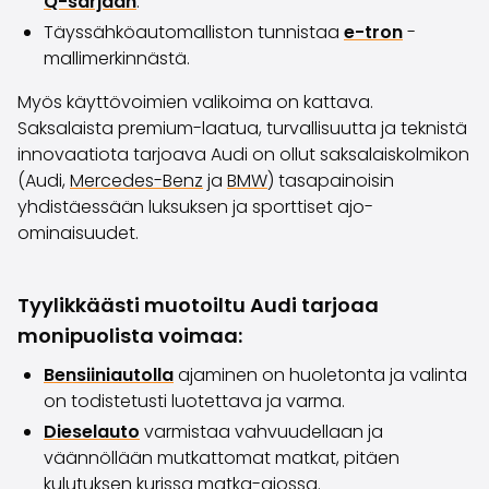
Q-sarjaan
.
Täyssähköautomalliston tunnistaa
e-tron
-
mallimerkinnästä.
Myös käyttövoimien valikoima on kattava.
Saksalaista premium-laatua, turvallisuutta ja teknistä
innovaatiota tarjoava Audi on ollut saksalaiskolmikon
(Audi,
Mercedes-Benz
ja
BMW
) tasapainoisin
yhdistäessään luksuksen ja sporttiset ajo-
ominaisuudet.
Tyylikkäästi muotoiltu Audi tarjoaa
monipuolista voimaa:
Bensiiniautolla
ajaminen on huoletonta ja valinta
on todistetusti luotettava ja varma.
Dieselauto
varmistaa vahvuudellaan ja
väännöllään mutkattomat matkat, pitäen
kulutuksen kurissa matka-ajossa.