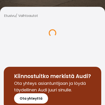
Perheautot
Farmariautot
Kaupunkiautot
Etusivu
/
Vaihtoautot
Vetoautot
Pakettiautot
Hyötyajoneuvot
Huutokauppa-autot
Edulliset autot
Saka Select
Automerkit
Audi
BMW
Kia
Mercedes-Benz
Kiinnostuitko merkistä Audi?
Polestar
Ota yhteys asiantuntijaan ja löydä
Skoda
täydellinen Audi juuri sinulle.
Tesla
Toyota
Ota yhteyttä
Volkswagen