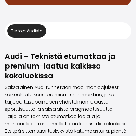
Volvo
Kaikki automerkit
Myy autosi
Myy autosi
Tietoja Audista
Myy yrityksen auto
Artikkeleita auton myyntiin liittyen
Muista nämä kun myyt auton!
Miten säilytän autoni arvon?
Audi – Teknistä etumatkaa ja
Tuotteet ja palvelut
premium-laatua kaikissa
Autoilun lisäpalvelut
kokoluokissa
SakaVarma
SakaKasko
Saksalainen Audi tunnetaan maailmanlaajuisesti
Rahoitus
korkealaatuisena premium-automerkkinä, joka
Kotiintoimitus
tarjoaa tasapainoisen yhdistelmän luksusta,
SakaVarma hyötyajoneuvoille
sporttisuutta ja saksalaista pragmaattisuutta.
Varusteet autoosi
Tarjolla on teknistä etumatkaa laajalla ja
Vetokoukut
monipuolisella automallistollan kaikissa kokoluokissa.
Renkaat autoon
Etsitpä sitten suorituskykyistä
katumaasturia
,
pientä
Auton ostaminen etänä