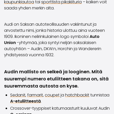
kaupunkiautoa
tai
sporttista pikakiituria
– kaiken voit
Saka Select
saada yhden merkin alta.
Uutiset ja kampanjat
Toimipisteet
Yritys
Audi on Saksan autoteollisuuden vakiintunut ja
Saka Finland Oy
arvostettu nimi, jonka historia ulottuu aina vuoteen
Hallinto
1909. Ikoninen nelirinkulainen logo symboloi
Auto
Ostotiimi
Union
-yhtymää, joka syntyi neljän saksalaisen
Yhteydenotto
autoyhtiön – Audin, DKW:n, Horchin ja Wandererin
Rekrytointi
yhdistyessä vuonna 1932.
Laskutustiedot
Medialle
Audin mallisto on selkeä ja looginen. Mitä
Kokemuksia Sakasta
Reklamaatiot
suurempi numero etuliitteen takana on, sitä
suuremmasta autosta on kyse.
Sedanit
,
farmarit
,
coupet
ja
hatchbackit
tunnistaa
A-etuliitteestä
.
Crossover-tyyppiset katumaasturit kuuluvat Audin