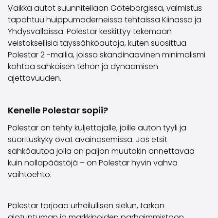
Vaikka autot suunnitellaan Göteborgissa, valmistus
Saka Select
tapahtuu huippumoderneissa tehtaissa Kiinassa ja
Uutiset ja kampanjat
Yhdysvalloissa. Polestar keskittyy tekemään
Toimipisteet
veistoksellisia täyssähköautoja, kuten suosittua
Yritys
Polestar 2 -mallia, joissa skandinaavinen minimalismi
Saka Finland Oy
kohtaa sähköisen tehon ja dynaamisen
Hallinto
ajettavuuden.
Ostotiimi
Yhteydenotto
Rekrytointi
Kenelle Polestar sopii?
Laskutustiedot
Medialle
Polestar on tehty kuljettajalle, joille auton tyyli ja
Kokemuksia Sakasta
suorituskyky ovat avainasemissa. Jos etsit
Reklamaatiot
sähköautoa jolla on paljon muutakin annettavaa
kuin nollapäästöjä – on Polestar hyvin vahva
vaihtoehto.
Polestar tarjoaa urheilullisen sielun, tarkan
ajotuntuman ja markkinoiden parhaimmistoon