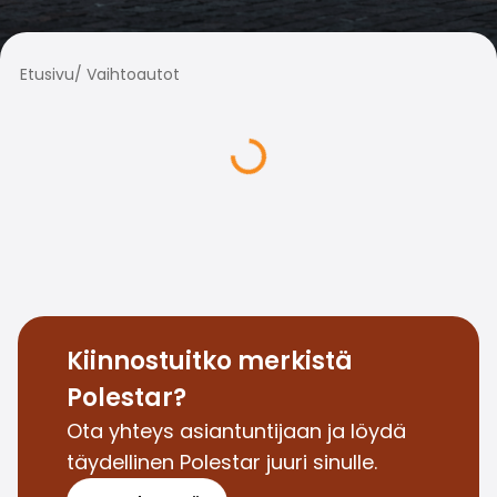
Perheautot
Farmariautot
Kaupunkiautot
Etusivu
/
Vaihtoautot
Vetoautot
Pakettiautot
Hyötyajoneuvot
Huutokauppa-autot
Edulliset autot
Saka Select
Automerkit
Audi
BMW
Kia
Mercedes-Benz
Kiinnostuitko merkistä
Polestar
Polestar?
Skoda
Tesla
Ota yhteys asiantuntijaan ja löydä
Toyota
täydellinen Polestar juuri sinulle.
Volkswagen