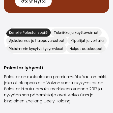
Ota yhteyttä
Volvo
Kaikki automerkit
Myy autosi
Myy autosi
Myy yrityksen auto
Kenelle Polestar sopii?
Tekniikka ja käyttövoimat
Artikkeleita auton myyntiin liittyen
Muista nämä kun myyt auton!
Ajokokemus ja huippuvarusteet
Kilpailijat ja vertailu
Miten säilytän autoni arvon?
Yleisimmin kysytyt kysymykset
Helpot autokaupat
Tuotteet ja palvelut
Autoilun lisäpalvelut
SakaVarma
Polestar lyhyesti
SakaKasko
Rahoitus
Polestar on ruotsalainen premium-sähköautomerkki,
Kotiintoimitus
joka oli alunperin osa Volvon suorituskyky-osastoa.
SakaVarma hyötyajoneuvoille
Polestar irtautui omaksi merkikseen vuonna 2017 ja
Varusteet autoosi
nykyään sen pääomistajia ovat Volvo Cars ja
Vetokoukut
kiinalainen Zhejiang Geely Holding.
Renkaat autoon
Auton ostaminen etänä