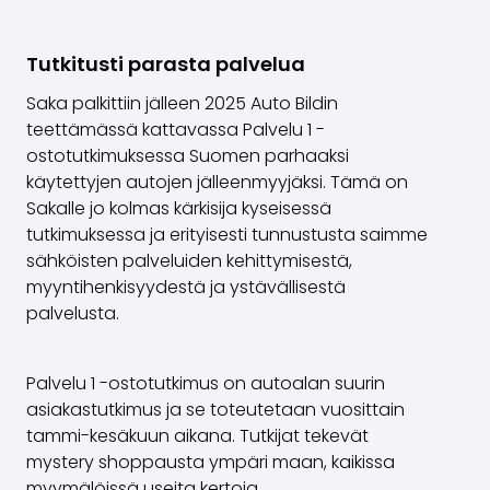
Volvo
Kaikki automerkit
Tutkitusti parasta palvelua
Myy autosi
Myy autosi
Saka palkittiin jälleen 2025 Auto Bildin
Myy yrityksen auto
teettämässä kattavassa Palvelu 1 -
Artikkeleita auton myyntiin liittyen
ostotutkimuksessa Suomen parhaaksi
Muista nämä kun myyt auton!
käytettyjen autojen jälleenmyyjäksi. Tämä on
Miten säilytän autoni arvon?
Sakalle jo kolmas kärkisija kyseisessä
Tuotteet ja palvelut
tutkimuksessa ja erityisesti tunnustusta saimme
Autoilun lisäpalvelut
sähköisten palveluiden kehittymisestä,
SakaVarma
myyntihenkisyydestä ja ystävällisestä
SakaKasko
palvelusta.
Rahoitus
Kotiintoimitus
SakaVarma hyötyajoneuvoille
Palvelu 1 -ostotutkimus on autoalan suurin
Varusteet autoosi
asiakastutkimus ja se toteutetaan vuosittain
Vetokoukut
tammi-kesäkuun aikana. Tutkijat tekevät
Renkaat autoon
mystery shoppausta ympäri maan, kaikissa
Auton ostaminen etänä
myymälöissä useita kertoja.