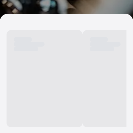
Perheautot
Farmariautot
Kaupunkiautot
Vetoautot
Pakettiautot
Hyötyajoneuvot
Huutokauppa-autot
Edulliset autot
Saka Select
Automerkit
Audi
BMW
Kia
Mercedes-Benz
Polestar
Skoda
Tesla
Toyota
Volkswagen