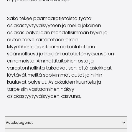
Saka Select
Uutiset ja kampanjat
Saka tekee päämäärätietoista työtä
Toimipisteet
asiakastyytyväisyyteen ja meillä jokainen
Yritys
asiakas palvellaan mahdollisimman hyvin ja
Saka Finland Oy
auton tarve kartoitetaan oikein.
Hallinto
Myyntihenkilökuntaamme koulutetaan
Ostotiimi
säännöllisesti ja heidän autotietämyksensä on
Yhteydenotto
erinomaista. Ammattitaitoinen osto ja
Rekrytointi
varastonhallinta takaavat sen, että asiakkaat
Laskutustiedot
löytävät meiltä sopivimmat autot ja niihin
Medialle
kuuluvat palvelut. Asiakkaiden kuuntelu ja
Kokemuksia Sakasta
tarpeisiin vastaaminen näkyy
Reklamaatiot
asiakastyytyväisyyden kasvuna.
Autokategoriat