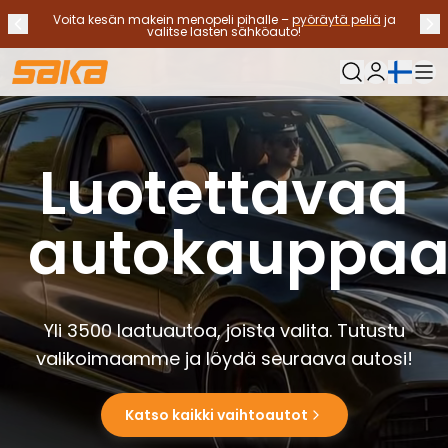
Voita kesän makein menopeli pihalle –
pyöräytä peliä
ja
Edellinen ilmoitus
Seu
Lopeta ilmoitukset
✕
valitse lasten sähköauto!
Nykyinen kieli:
Oma Saka
Vaihtoautot
Käyttövoimat
Luotettavaa
Katso kaikki vaihtoautot
Sähköautot
Hybridiautot
autokauppa
Bensiiniautot
Dieselautot
Kaasuautot
Ota yhteyttä
Yli 3500 laatuautoa, joista valita. Tutustu
Usein kysytyt kysymykset
Autotyypit
valikoimaamme ja löydä seuraava autosi!
Maasturit ja katumaasturit
Nelivedot
Katso kaikki vaihtoautot
Premium-autot