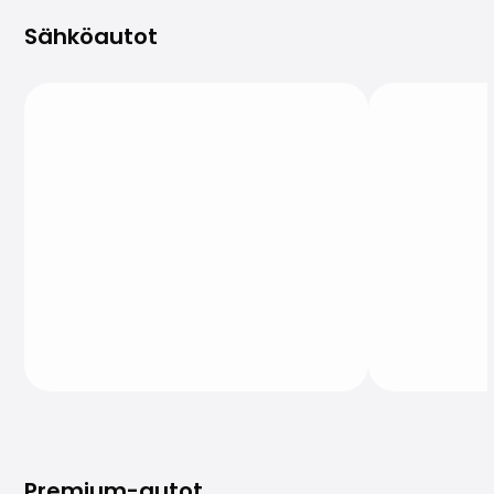
Saka Select
Sähköautot
Uutiset ja kampanjat
Toimipisteet
Yritys
Saka Finland Oy
Hallinto
Ostotiimi
Yhteydenotto
Rekrytointi
Laskutustiedot
Medialle
Kokemuksia Sakasta
Reklamaatiot
Premium-autot