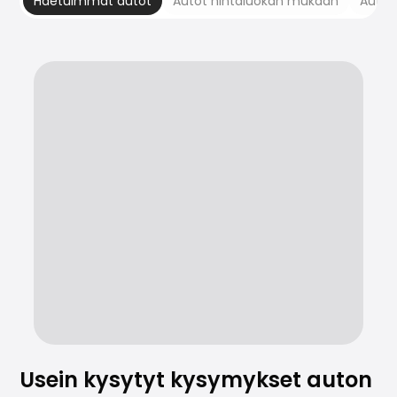
Haetuimmat autot
Autot hintaluokan mukaan
Autom
Usein kysytyt kysymykset auton