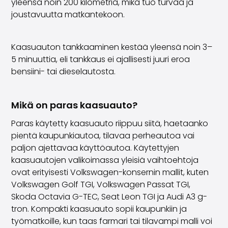
yleensä noin 200 kilometriä, mikä tuo turvaa ja
joustavuutta matkantekoon.
Kaasuauton tankkaaminen kestää yleensä noin 3–
5 minuuttia, eli tankkaus ei ajallisesti juuri eroa
bensiini- tai dieselautosta.
Mikä on paras kaasuauto?
Paras käytetty kaasuauto riippuu siitä, haetaanko
pientä kaupunkiautoa, tilavaa perheautoa vai
paljon ajettavaa käyttöautoa. Käytettyjen
kaasuautojen valikoimassa yleisiä vaihtoehtoja
ovat erityisesti Volkswagen-konsernin mallit, kuten
Volkswagen Golf TGI, Volkswagen Passat TGI,
Skoda Octavia G-TEC, Seat Leon TGI ja Audi A3 g-
tron. Kompakti kaasuauto sopii kaupunkiin ja
työmatkoille, kun taas farmari tai tilavampi malli voi