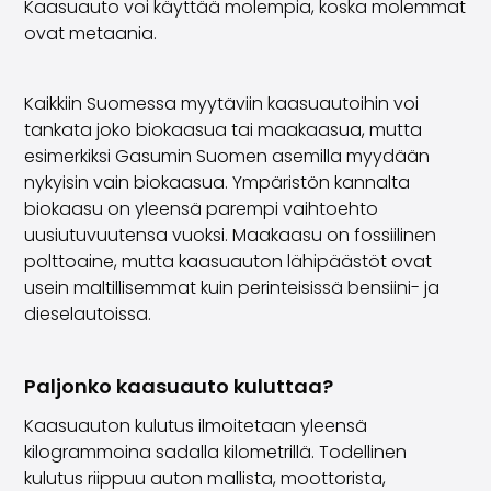
Kaasuauto voi käyttää molempia, koska molemmat
ovat metaania.
Kaikkiin Suomessa myytäviin kaasuautoihin voi
tankata joko biokaasua tai maakaasua, mutta
esimerkiksi Gasumin Suomen asemilla myydään
nykyisin vain biokaasua.
Ympäristön kannalta
biokaasu on yleensä parempi vaihtoehto
uusiutuvuutensa vuoksi. Maakaasu on fossiilinen
polttoaine, mutta kaasuauton lähipäästöt ovat
usein maltillisemmat kuin perinteisissä bensiini- ja
dieselautoissa.
Paljonko kaasuauto kuluttaa?
Kaasuauton kulutus ilmoitetaan yleensä
kilogrammoina sadalla kilometrillä. Todellinen
kulutus riippuu auton mallista, moottorista,