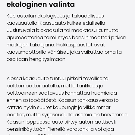
ekologinen valinta
Koe autoilun ekologisuus ja taloudellisuus
kaasuautolla! Kaasuauto kulkee edullisella
uusiutuvalla biokaasulla tai maakaasulla, mutta
apumoottorina toimii myös bensiinimoottori pitkien
matkojen takaajana. Hiukkaspäästöt ovat
kaasumoottorilla vähäiset, joka vaikuttaa omalta
osaltaan hengitysilmaan.
Ajossa kaasuauto tuntuu pitkälti tavalliselta
polttomoottoriautolta, mutta tankkaus ja
polttoaineen saatavuus kannattaa huomioida
ennen ostopäätöstä. Kaasun tankkausverkosto
kattaa hyvin suuret kaupungit ja vilkkaimmat
päätiet, mutta syrjäseuduilla asemia on harvemmin.
Kaasun loppuessa auto siirtyy automaattisesti
bensiinikäyttöön. Pienellä varatankilla voi ajaa