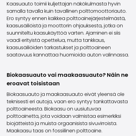
Kaasuauto toimii kuljettajan näkökulmasta hyvin
samalla tavalla kuin tavallinen polttomoottoriauto.
Ero syntyy ennen kaikkea polttoainejärjestelmästä,
kaasusäiliöistä ja moottorin ohjauksesta, jotka on
suunniteltu kaasukäyttöä varten. Ajaminen ei siis
vaadi erityistä opettelua, mutta tankkaus,
kaasusäiliöiden tarkastukset ja polttoaineen
saatavuus kannattaa huomioida auton valinnassa.
Biokaasuauto vai maakaasuauto? Näin ne
eroavat toisistaan
Biokaasuauto ja maakaasuauto eivät yleensä ole
teknisesti eri autoja, vaan ero syntyy tankattavasta
polttoaineesta. Biokaasu on uusiutuvaa
polttoainetta, jota voidaan valmistaa esimerkiksi
biojätteistä ja muista orgaanisista sivuvirroista.
Maakaasu taas on fossiilinen polttoaine.