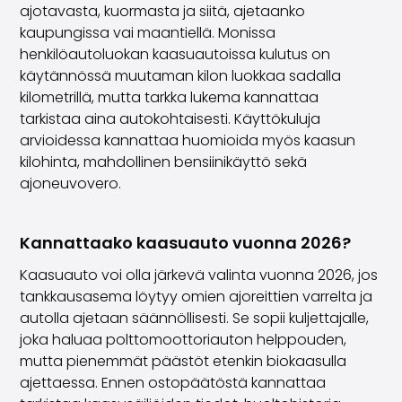
ajotavasta, kuormasta ja siitä, ajetaanko
kaupungissa vai maantiellä. Monissa
henkilöautoluokan kaasuautoissa kulutus on
käytännössä muutaman kilon luokkaa sadalla
kilometrillä, mutta tarkka lukema kannattaa
tarkistaa aina autokohtaisesti. Käyttökuluja
arvioidessa kannattaa huomioida myös kaasun
kilohinta, mahdollinen bensiinikäyttö sekä
ajoneuvovero.
Kannattaako kaasuauto vuonna 2026?
Kaasuauto voi olla järkevä valinta vuonna 2026, jos
tankkausasema löytyy omien ajoreittien varrelta ja
autolla ajetaan säännöllisesti. Se sopii kuljettajalle,
joka haluaa polttomoottoriauton helppouden,
mutta pienemmät päästöt etenkin biokaasulla
ajettaessa. Ennen ostopäätöstä kannattaa