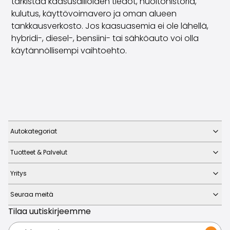
tarkistaa kaasusäiliöiden tiedot, huoltohistoria,
kulutus, käyttövoimavero ja oman alueen
tankkausverkosto. Jos kaasuasemia ei ole lähellä,
hybridi-, diesel-, bensiini- tai sähköauto voi olla
käytännöllisempi vaihtoehto.
Autokategoriat
Tuotteet & Palvelut
Yritys
Seuraa meitä
Tilaa uutiskirjeemme