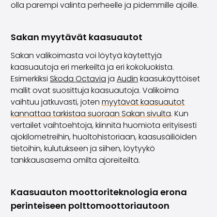
olla parempi valinta perheelle ja pidemmille ajoille.
Sakan myytävät kaasuautot
Sakan valikoimasta voi löytyä käytettyjä
kaasuautoja eri merkeiltä ja eri kokoluokista.
Esimerkiksi
Skoda Octavia
ja
Audin
kaasukäyttöiset
mallit ovat suosittuja kaasuautoja. Valikoima
vaihtuu jatkuvasti, joten
myytävät kaasuautot
kannattaa tarkistaa suoraan Sakan sivulta
. Kun
vertailet vaihtoehtoja, kiinnitä huomiota erityisesti
ajokilometreihin, huoltohistoriaan, kaasusäiliöiden
tietoihin, kulutukseen ja siihen, löytyykö
tankkausasema omilta ajoreiteiltä.
Kaasuauton moottoriteknologia erona
perinteiseen polttomoottoriautoon