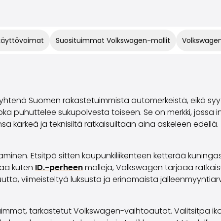
 käyttövoimat
Suosituimmat Volkswagen-mallit
Volkswagen
htenä Suomen rakastetuimmista automerkeistä, eikä syytt
 joka puhuttelee sukupolvesta toiseen. Se on merkki, jossa 
 kärkeä ja teknisiltä ratkaisuiltaan aina askeleen edellä.
aminen. Etsitpä sitten kaupunkiliikenteen ketterää kuning
vaa kuten
ID.-perheen
malleja, Volkswagen tarjoaa ratkaisu
utta, viimeisteltyä luksusta ja erinomaista jälleenmyyntiar
immat, tarkastetut Volkswagen-vaihtoautot. Valitsitpa iko