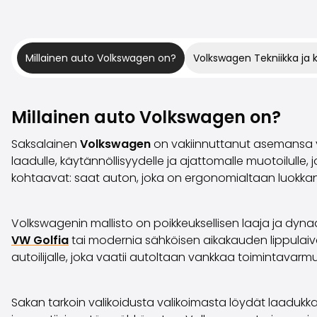
Millainen auto Volkswagen on?
Volkswagen Tekniikka ja
Millainen auto Volkswagen on?
Saksalainen
Volkswagen
on vakiinnuttanut asemansa y
laadulle, käytännöllisyydelle ja ajattomalle muotoilulle,
kohtaavat: saat auton, joka on ergonomialtaan luokkansa
Volkswagenin mallisto on poikkeuksellisen laaja ja dyna
VW Golfia
tai modernia sähköisen aikakauden lippulai
autoilijalle, joka vaatii autoltaan vankkaa toimintavarmu
Sakan tarkoin valikoidusta valikoimasta löydät laadukka