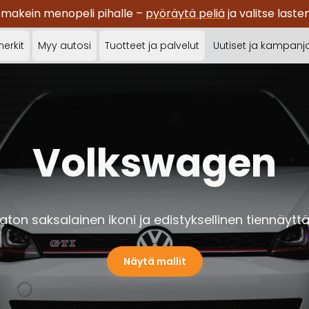
 makein menopeli pihalle –
pyöräytä peliä
ja valitse last
erkit
Myy autosi
Tuotteet ja palvelut
Uutiset ja kampanj
Volkswagen
jaton saksalainen ikoni ja edistyksellinen tiennäyttä
Näytä mallit