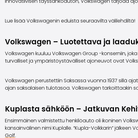
innovatiivisen täyssähköauton, Volkswagen tarjoaa ajok
Lue lisää Volkswagenin eduista seuraavilta välilehdiltä!
Volkswagen – Luotettava ja laaduk
Volkswagen kuuluu Volkswagen Group -konserniin, joka 
turvalliset ja ympäristöystävälliset ajoneuvot ovat Vol
Volkswagen perustettiin Saksassa vuonna 1937 sillä ajatu
ajan saksalaisen tulotasoa. Volkswagen tarkoittaakin 
Kuplasta sähköön – Jatkuvan Kehi
Ensimmäinen valmistettu henkilöauto oli ikoninen Vol
kansainvälinen nimi Kuplalle. “Kupla-Volkkarin” jälkeen
Golf
.