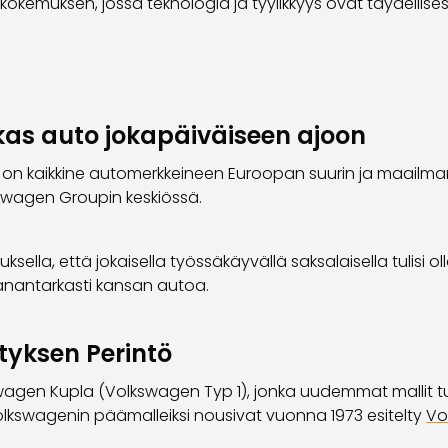
okemuksen, jossa teknologia ja tyylikkyys ovat täydellis
as auto jokapäiväiseen ajoon
on kaikkine automerkkeineen Euroopan suurin ja maailman
kswagen Groupin keskiössä.
ksella, että jokaisella työssäkäyvällä saksalaisella tulisi 
sanantarkasti kansan autoa.
tyksen Perintö
kswagen Kupla (Volkswagen Typ 1), jonka uudemmat mallit
 Volkswagenin päämalleiksi nousivat vuonna 1973 esitelty
Vo