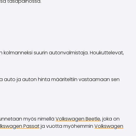
essä tasapainossa.
 kolmanneksi suurin autonvalmistaja. Houkuttelevat,
olla auto ja auton hinta määriteltiin vastaamaan sen
 tunnetaan myös nimellä
Volkswagen Beetle
, joka on
lkswagen Passat
ja vuotta myöhemmin
Volkswagen