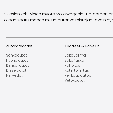
Vuosien kehityksen myötä Volkswagenin tuotantoon on tu
ollaan saatu monen muun autonvalmistajan tavoin hybrid
Autokategoriat
Tuotteet & Palvelut
Sähköautot
SakaVarma
Hybridiautot
SakaKasko
Bensa-autot
Rahoitus
Dieselautot
Kotiintoimitus
Nelivedot
Renkaat autoon
Vetokoukut