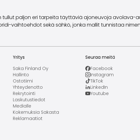
llut paljon eri tarpeita täyttäviä ajoneuvoja avolava-au
i-vaihtoehdot sekä sähkö, jonka mallit tunnistaa nimen I
Yritys
Seuraa meitä
Saka Finland Oy
Facebook
Hallinto
Instagram
Ostotiimi
TikTok
Yhteydenotto
LinkedIn
Rekrytointi
Youtube
Laskutustiedot
Medialle
Kokemuksia Sakasta
Reklamaatiot