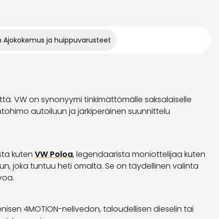
 Ajokokemus ja huippuvarusteet
ä. VW on synonyymi tinkimättömälle saksalaiselle
intohimo autoiluun ja järkiperäinen suunnittelu
asta kuten
VW Poloa
, legendaarista moniottelijaa kuten
n, joka tuntuu heti omalta. Se on täydellinen valinta
voa.
nisen 4MOTION-nelivedon, taloudellisen dieselin tai