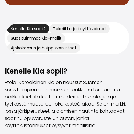
Volvo
Kaikki automerkit
Myy autosi
Myy autosi
Kenelle Kia sopii?
Tekniikka ja käyttövoimat
Myy yrityksen auto
Suosituimmat Kia-mallit
Artikkeleita auton myyntiin liittyen
Muista nämä kun myyt auton!
Ajokokemus ja huippuvarusteet
Miten säilytän autoni arvon?
Tuotteet ja palvelut
Autoilun lisäpalvelut
Kenelle Kia sopii?
SakaVarma
SakaKasko
Etelä-Korealainen Kia on noussut Suomen
Rahoitus
suosituimpien automerkkien joukkoon tarjoamalla
Kotiintoimitus
poikkeuksellista laatua, modernia teknologiaa ja
SakaVarma hyötyajoneuvoille
tyylikästä muotoilua, joka kestää aikaa. Se on merkki,
Varusteet autoosi
jossa järkiperusteet ja ajamisen nautinto kohtaavat:
Vetokoukut
saat huippuvarustellun auton, jonka
Renkaat autoon
käyttökustannukset pysyvät maltillisina.
Auton ostaminen etänä