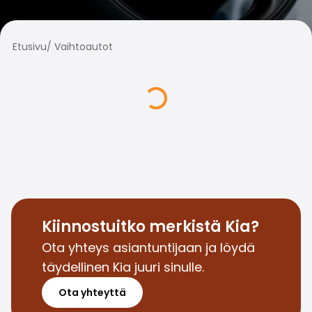
Perheautot
Farmariautot
Kaupunkiautot
Etusivu
/
Vaihtoautot
Vetoautot
Pakettiautot
Hyötyajoneuvot
Huutokauppa-autot
Edulliset autot
Saka Select
Automerkit
Audi
BMW
Kia
Mercedes-Benz
Kiinnostuitko merkistä Kia?
Polestar
Ota yhteys asiantuntijaan ja löydä
Skoda
täydellinen Kia juuri sinulle.
Tesla
Toyota
Ota yhteyttä
Volkswagen