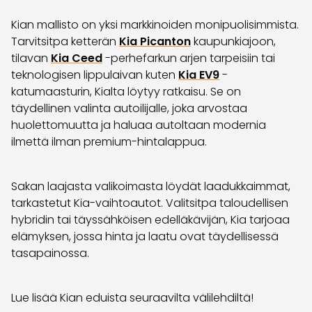
Saka Select
Kian mallisto on yksi markkinoiden monipuolisimmista.
Uutiset ja kampanjat
Tarvitsitpa ketterän
Kia Picanton
kaupunkiajoon,
Toimipisteet
tilavan
Kia Ceed
-perhefarkun arjen tarpeisiin tai
Yritys
teknologisen lippulaivan kuten
Kia EV9
-
Saka Finland Oy
katumaasturin, Kialta löytyy ratkaisu. Se on
Hallinto
täydellinen valinta autoilijalle, joka arvostaa
Ostotiimi
huolettomuutta ja haluaa autoltaan modernia
Yhteydenotto
ilmettä ilman premium-hintalappua.
Rekrytointi
Laskutustiedot
Medialle
Sakan laajasta valikoimasta löydät laadukkaimmat,
Kokemuksia Sakasta
tarkastetut Kia-vaihtoautot. Valitsitpa taloudellisen
Reklamaatiot
hybridin tai täyssähköisen edelläkävijän, Kia tarjoaa
elämyksen, jossa hinta ja laatu ovat täydellisessä
tasapainossa.
Lue lisää Kian eduista seuraavilta välilehdiltä!