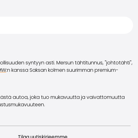
lisuuden syntyyn asti. Mersun tähtitunnus, "johtotähti",
MW
:n kanssa Saksan kolmen suurimman premium-
ikästä autoa, joka tuo mukavuutta ja vaivattomuutta
kustusmukavuuteen.
Tilaa uutiskirjeemme