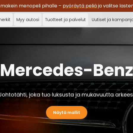
 makein menopeli pihalle –
pyöräytä peliä
ja valitse last
erkit
Myy autosi
Tuotteet ja palvelut
Uutiset ja kampanj
Mercedes-Ben
Johtotähti, joka tuo luksusta ja mukavuutta arkees
Näytä mallit