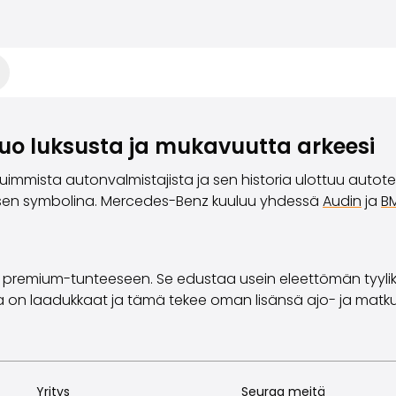
tuo luksusta ja mukavuutta arkeesi
mista autonvalmistajista ja sen historia ulottuu autoteol
uksen symbolina. Mercedes-Benz kuuluu yhdessä
Audin
ja
B
ja premium-tunteeseen. Se edustaa usein eleettömän tyyl
sa on laadukkaat ja tämä tekee oman lisänsä ajo- ja mat
Yritys
Seuraa meitä