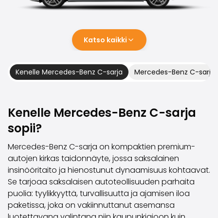
Perheautot
Farmariautot
Kaupunkiautot
Vetoautot
Katso kaikki
Pakettiautot
Hyötyajoneuvot
Huutokauppa-autot
Kenelle Mercedes-Benz C-sarja
Mercedes-Benz C-sarjan 
Edulliset autot
Saka Select
Automerkit
Kenelle Mercedes-Benz C-sarja
Audi
sopii?
BMW
Kia
Mercedes-Benz C-sarja on kompaktien premium-
Mercedes-Benz
autojen kirkas taidonnäyte, jossa saksalainen
Polestar
insinööritaito ja hienostunut dynaamisuus kohtaavat.
Skoda
Se tarjoaa saksalaisen autoteollisuuden parhaita
Tesla
puolia: tyylikkyyttä, turvallisuutta ja ajamisen iloa
Toyota
paketissa, joka on vakiinnuttanut asemansa
Volkswagen
luotettavana valintana niin kaupunkiajoon kuin