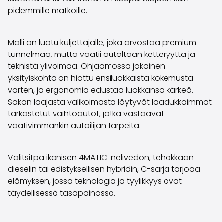
Volvo
pidemmille matkoille.
Kaikki automerkit
Myy autosi
Myy autosi
Malli on luotu kuljettajalle, joka arvostaa premium-
Myy yrityksen auto
tunnelmaa, mutta vaatii autoltaan ketteryyttä ja
Artikkeleita auton myyntiin liittyen
teknistä ylivoimaa. Ohjaamossa jokainen
Muista nämä kun myyt auton!
yksityiskohta on hiottu ensiluokkaista kokemusta
Miten säilytän autoni arvon?
varten, ja ergonomia edustaa luokkansa kärkeä.
Tuotteet ja palvelut
Sakan laajasta valikoimasta löytyvät laadukkaimmat
Autoilun lisäpalvelut
tarkastetut vaihtoautot, jotka vastaavat
SakaVarma
vaativimmankin autoilijan tarpeita.
SakaKasko
Rahoitus
Valitsitpa ikonisen 4MATIC-nelivedon, tehokkaan
Kotiintoimitus
dieselin tai edistyksellisen hybridin, C-sarja tarjoaa
SakaVarma hyötyajoneuvoille
elämyksen, jossa teknologia ja tyylikkyys ovat
Varusteet autoosi
täydellisessä tasapainossa.
Vetokoukut
Renkaat autoon
Auton ostaminen etänä