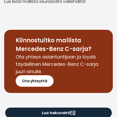
Lue lisää mallista seuraavilta välilehdiltä!
Saka Select
Uutiset ja kampanjat
Toimipisteet
Yritys
Saka Finland Oy
Hallinto
Kiinnostuitko mallista
Ostotiimi
Mercedes-Benz C-sarja?
Yhteydenotto
Rekrytointi
Ota yhteys asiantuntijaan ja löydä
Laskutustiedot
täydellinen Mercedes-Benz C-sarja
Medialle
juuri sinulle.
Kokemuksia Sakasta
Reklamaatiot
Ota yhteyttä
Luo hakuvahti