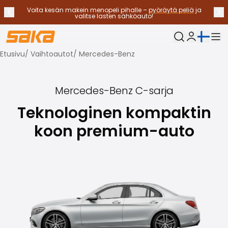
Voita kesän makein menopeli pihalle –
pyöräytä peliä
ja
Edellinen ilmoitus
Seu
Lopeta ilmoitukset
✕
valitse lasten sähköauto!
Nykyinen kieli:
Oma Saka
Etusivu
/
Vaihtoautot
/
Mercedes-Benz
Vaihtoautot
Käyttövoimat
Katso kaikki vaihtoautot
Mercedes-Benz
C-sarja
Sähköautot
Hybridiautot
Teknologinen kompaktin
Bensiiniautot
koon premium-auto
Dieselautot
Kaasuautot
Ota yhteyttä
Usein kysytyt kysymykset
Autotyypit
Maasturit ja katumaasturit
Nelivedot
Premium-autot