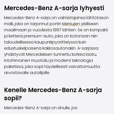
Perheautot
Mercedes-Benz A-sarja lyhyesti
Farmariautot
Kaupunkiautot
Mercedes-Benz A-sarja on valmistajansa lähtötason
Vetoautot
malli, joka on tarjonnut portin
Mersujen
ylelliseen
Pakettiautot
maailmaan jo vuodesta 1997 lähtien. Se on kompakti
Hyötyajoneuvot
ja ketterä premium-auto, joka on kotonaan niin
Huutokauppa-autot
taloudellisessa kaupunkipyörittelyssä kuin
Edulliset autot
edustuskelpoisena kakkosautonakin. A-sarjassa
Saka Select
yhdistyvät Mercedeksen tunnettu korkea laatu,
Automerkit
intohimoinen muotoilu ja moderni teknologia
Audi
paketissa, joka sopii täydellisesti vaivattomuutta
BMW
arvostavalle autoilijalle.
Kia
Mercedes-Benz
Polestar
Kenelle Mercedes-Benz A-sarja
Skoda
sopii?
Tesla
Toyota
Mercedes-Benz A-sarja on sinulle, jos:
Volkswagen