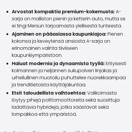
Volvo
Kaikki automerkit
Arvostat kompaktia premium-kokemusta:
A-
Myy autosi
sarja on malliston pienin ja ketterin auto, mutta se
Myy autosi
ei tingi Mersun tarjoamasta ylellisestä tunteesta.
Myy yrityksen auto
Ajaminen on pääasiassa kaupunkiajoa:
Pienen
Artikkeleita auton myyntiin liittyen
kokonsa ja keveytensä ansiosta A-sarja on
Muista nämä kun myyt auton!
erinomainen valinta tiiviiseen
Miten säilytän autoni arvon?
kaupunkiympäristöön.
Tuotteet ja palvelut
Haluat modernia ja dynaamista tyyliä:
Erityisesti
Autoilun lisäpalvelut
kolmannen ja neljännen sukupolven linjakas ja
SakaVarma
urheilullinen muotoilu puhuttelee nuorekkaampaa
SakaKasko
ja trenditietoista käyttäjäkuntaa.
Rahoitus
Etsit taloudellista vaihtoehtoa:
Valikoimasta
Kotiintoimitus
löytyy pihejä polttomoottoreita sekä suosittuja
SakaVarma hyötyajoneuvoille
ladattavia hybridejä, jotka säästävät sekä
Varusteet autoosi
lompakkoa että ympäristöä.
Vetokoukut
Renkaat autoon
Auton ostaminen etänä