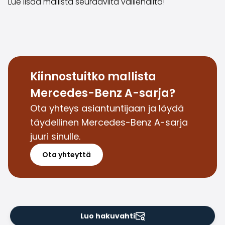
Lue lisää mallista seuraavilta välilehdiltä!
Saka Select
Uutiset ja kampanjat
Toimipisteet
Yritys
Saka Finland Oy
Hallinto
Kiinnostuitko mallista
Ostotiimi
Mercedes-Benz A-sarja?
Yhteydenotto
Rekrytointi
Ota yhteys asiantuntijaan ja löydä
Laskutustiedot
täydellinen Mercedes-Benz A-sarja
Medialle
juuri sinulle.
Kokemuksia Sakasta
Reklamaatiot
Ota yhteyttä
Luo hakuvahti