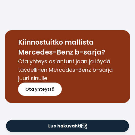
Saka Select
Uutiset ja kampanjat
Toimipisteet
Yritys
Saka Finland Oy
Kiinnostuitko mallista
Hallinto
Ostotiimi
Mercedes-Benz b-sarja?
Yhteydenotto
Ota yhteys asiantuntijaan ja löydä
Rekrytointi
täydellinen Mercedes-Benz b-sarja
Laskutustiedot
juuri sinulle.
Medialle
Kokemuksia Sakasta
Ota yhteyttä
Reklamaatiot
Luo hakuvahti