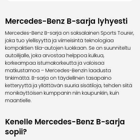
Perheautot
Farmariautot
Kaupunkiautot
Mercedes-Benz B-sarja lyhyesti
Vetoautot
Pakettiautot
Mercedes-Benz B-sarja on saksalainen Sports Tourer,
Hyötyajoneuvot
joka tuo ylellisyyttä ja viimeisintä teknologiaa
Huutokauppa-autot
kompaktien tila-autojen luokkaan. Se on suunniteltu
Edulliset autot
autoilijalle, joka arvostaa helppoa kulkua,
Saka Select
korkeampaa istumakorkeutta ja valoisaa
Automerkit
matkustamoa – Mercedes-Benzin laadusta
Audi
tinkimättä. B-sarja on täydellinen tasapaino
BMW
ketteryyttä ja yllättävän suuria sisätiloja, tehden siitä
Kia
monikäyttöisen kumppanin niin kaupunkiin, kuin
Mercedes-Benz
maantielle.
Polestar
Skoda
Kenelle Mercedes-Benz B-sarja
Tesla
Toyota
sopii?
Volkswagen