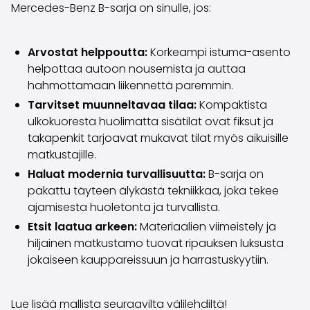
Volvo
Mercedes-Benz B-sarja on sinulle, jos:
Kaikki automerkit
Myy autosi
Arvostat helppoutta:
Korkeampi istuma-asento
Myy autosi
helpottaa autoon nousemista ja auttaa
Myy yrityksen auto
hahmottamaan liikennettä paremmin.
Artikkeleita auton myyntiin liittyen
Tarvitset muunneltavaa tilaa:
Kompaktista
Muista nämä kun myyt auton!
ulkokuoresta huolimatta sisätilat ovat fiksut ja
Miten säilytän autoni arvon?
takapenkit tarjoavat mukavat tilat myös aikuisille
Tuotteet ja palvelut
matkustajille.
Autoilun lisäpalvelut
SakaVarma
Haluat modernia turvallisuutta:
B-sarja on
SakaKasko
pakattu täyteen älykästä tekniikkaa, joka tekee
Rahoitus
ajamisesta huoletonta ja turvallista.
Kotiintoimitus
Etsit laatua arkeen:
Materiaalien viimeistely ja
SakaVarma hyötyajoneuvoille
hiljainen matkustamo tuovat ripauksen luksusta
Varusteet autoosi
jokaiseen kauppareissuun ja harrastuskyytiin.
Vetokoukut
Renkaat autoon
Lue lisää mallista seuraavilta välilehdiltä!
Auton ostaminen etänä