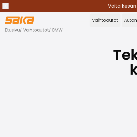
Voita kesän
Edellinen ilmoitus
Lopeta ilmoitukset
✕
Vaihtoautot
Autom
Etusivu
/
Vaihtoautot
/
BMW
Te