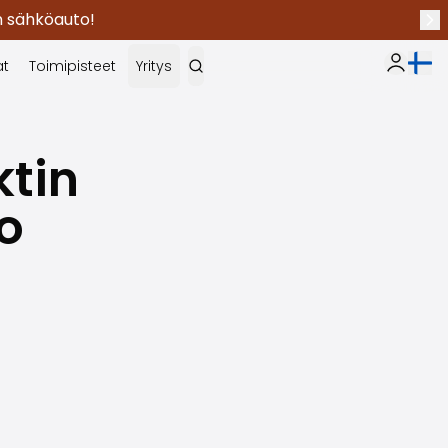
en sähköauto!
Seu
Nykyi
at
Toimipisteet
Yritys
Oma Sak
tin
o