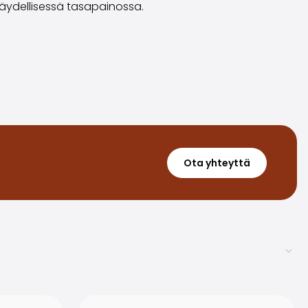
 täydellisessä tasapainossa.
Ota yhteyttä