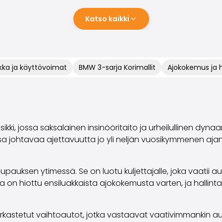
Katso kaikki
kka ja käyttövoimat
BMW 3-sarja Korimallit
Ajokokemus ja 
i, jossa saksalainen insinööritaito ja urheilullinen dyn
nsa johtavaa ajettavuutta jo yli neljän vuosikymmenen ajan
upauksen ytimessä. Se on luotu kuljettajalle, joka vaatii a
ta on hiottu ensiluakkaista ajokokemusta varten, ja halli
astetut vaihtoautot, jotka vastaavat vaativimmankin autoil