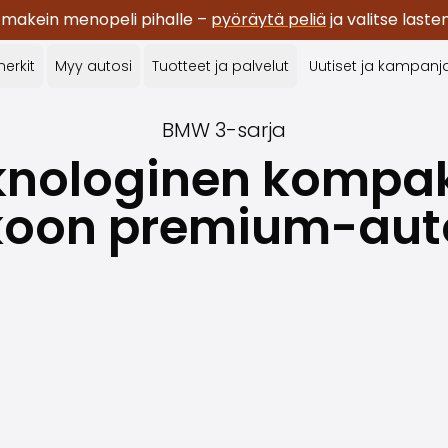
 makein menopeli pihalle –
pyöräytä peliä
ja valitse last
erkit
Myy autosi
Tuotteet ja palvelut
Uutiset ja kampanj
BMW
3-sarja
knologinen kompak
koon premium-aut