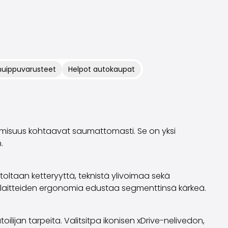
huippuvarusteet
Helpot autokaupat
aamisuus kohtaavat saumattomasti. Se on yksi
.
utoltaan ketteryyttä, teknistä ylivoimaa sekä
ntalaitteiden ergonomia edustaa segmenttinsä kärkeä.
ijan tarpeita. Valitsitpa ikonisen xDrive-nelivedon,