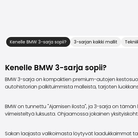
Kenelle BMW 3-sarja sopii?
3-sarjan kaikki mallit
Teknii
Kenelle BMW 3-sarja sopii?
BMW 3-sarja on kompaktien premium-autojen kestosuosikk
autohistorian palkituimmista malleista, tarjoten luokka
BMW on tunnettu "Ajamisen ilosta", ja 3-sarja on tämän l
viimeisteltyä luksusta. Ohjaamossa jokainen yksityiskoh
Sakan laajasta valikoimasta löytyvät laadukkaimmat tark