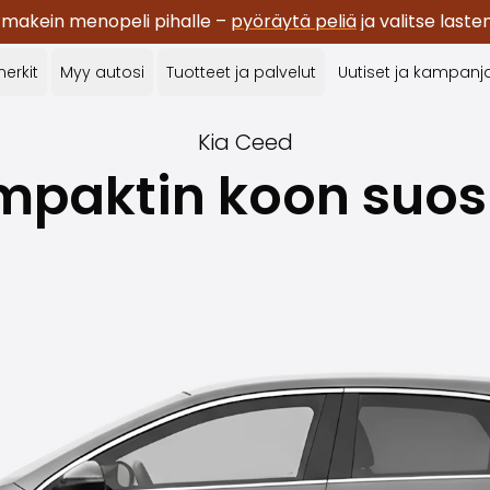
 makein menopeli pihalle –
pyöräytä peliä
ja valitse last
erkit
Myy autosi
Tuotteet ja palvelut
Uutiset ja kampanj
Kia
Ceed
paktin koon suos