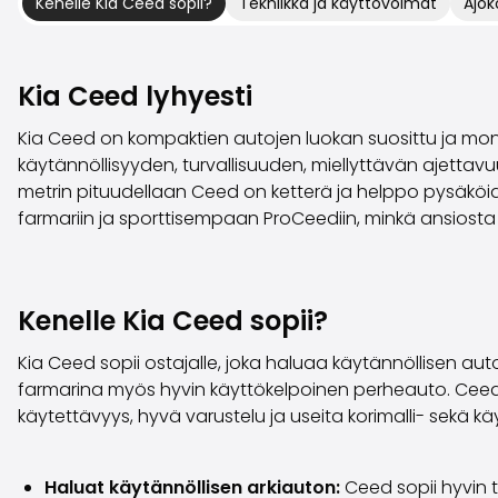
Kenelle Kia Ceed sopii?
Tekniikka ja käyttövoimat
Ajok
Kia Ceed lyhyesti
Kia Ceed on kompaktien autojen luokan suosittu ja monipu
käytännöllisyyden, turvallisuuden, miellyttävän ajettavu
metrin pituudellaan Ceed on ketterä ja helppo pysäköidä, m
farmariin ja sporttisempaan ProCeediin, minkä ansiosta
Kenelle Kia Ceed sopii?
Kia Ceed sopii ostajalle, joka haluaa käytännöllisen a
farmarina myös hyvin käyttökelpoinen perheauto. Ceed e
käytettävyys, hyvä varustelu ja useita korimalli- sekä kä
Haluat käytännöllisen arkiauton:
Ceed sopii hyvin 