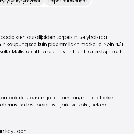
 kysytyt kysymykset
Helpot autokaupat
palaisten autoilijoiden tarpeisiin. Se yhdistää
in kaupungissa kuin pidemmilläkin matkoilla. Noin 4,31
iselle. Mallisto kattaa useita vaihtoehtoja viistoperästä
n kompakti kaupunkiin ja taajamaan, mutta etenkin
vahvuus on tasapainossa: järkevä koko, selkeä
en käyttöön.