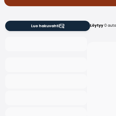
Löytyy
0 aut
Luo hakuvahti