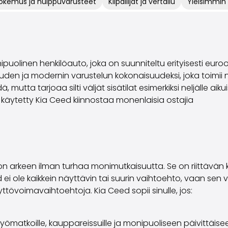
okemus ja huippuvarusteet
Kilpailijat ja vertailu
Yleisimmin
olinen henkilöauto, joka on suunniteltu erityisesti euroop
uden ja modernin varustelun kokonaisuudeksi, joka toimii ni
utta tarjoaa silti väljät sisätilat esimerkiksi neljälle aiku
 käytetty Kia Ceed kiinnostaa monenlaisia ostajia
uton arkeen ilman turhaa monimutkaisuutta. Se on riittävä
i ole kaikkein näyttävin tai suurin vaihtoehto, vaan sen 
yttövoimavaihtoehtoja. Kia Ceed sopii sinulle, jos:
työmatkoille, kauppareissuille ja monipuoliseen päivittäise