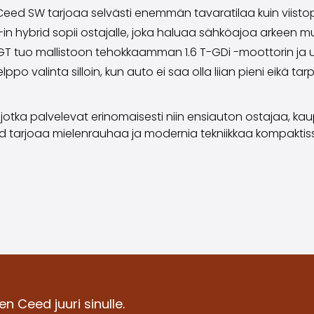
Ceed SW tarjoaa selvästi enemmän tavaratilaa kuin viist
 hybrid sopii ostajalle, joka haluaa sähköajoa arkeen mu
GT tuo mallistoon tehokkaamman 1.6 T-GDi -moottorin ja u
ppo valinta silloin, kun auto ei saa olla liian pieni eikä ta
tka palvelevat erinomaisesti niin ensiauton ostajaa, kaupu
d tarjoaa mielenrauhaa ja modernia tekniikkaa kompaktis
n Ceed juuri sinulle.