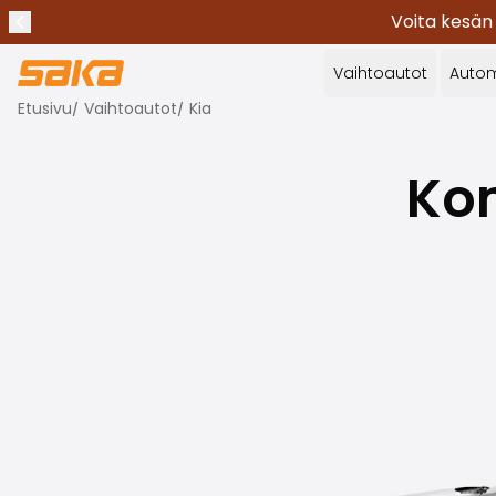
Voita kesän
Edellinen ilmoitus
Lopeta ilmoitukset
✕
Vaihtoautot
Autom
Etusivu
/
Vaihtoautot
/
Kia
Kom