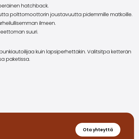
operäinen hatchback.
tta polttomoottorin joustavuutta pidemmille matkoille.
rheilullisemman ilmeen.
rpeettoman suuri.
nkiautoilijaa kuin lapsiperhettäkin. Valitsitpa ketterän
sa paketissa.
Ota yhteyttä