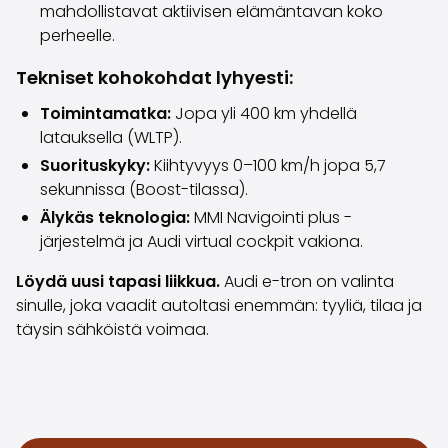
mahdollistavat aktiivisen elämäntavan koko
Saka Select
perheelle.
Uutiset ja kampanjat
Toimipisteet
Tekniset kohokohdat lyhyesti:
Yritys
Toimintamatka:
Jopa yli 400 km yhdellä
Saka Finland Oy
latauksella (WLTP).
Hallinto
Ostotiimi
Suorituskyky:
Kiihtyvyys 0–100 km/h jopa 5,7
Yhteydenotto
sekunnissa (Boost-tilassa).
Rekrytointi
Älykäs teknologia:
MMI Navigointi plus -
Laskutustiedot
järjestelmä ja Audi virtual cockpit vakiona.
Medialle
Löydä uusi tapasi liikkua.
Audi e-tron on valinta
Kokemuksia Sakasta
sinulle, joka vaadit autoltasi enemmän: tyyliä, tilaa ja
Reklamaatiot
täysin sähköistä voimaa.