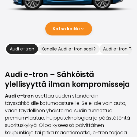
Perheautot
Farmariautot
Kaupunkiautot
Vetoautot
Katso kaikki
Pakettiautot
Hyötyajoneuvot
Huutokauppa-autot
Audi e-tron
Kenelle Audi e-tron sopii?
Audi e-tron Tekn
Edulliset autot
Saka Select
Automerkit
Audi e-tron – Sähköistä
Audi
BMW
ylellisyyttä ilman kompromisseja
Kia
Audi e-tron
asettaa uuden standardin
Mercedes-Benz
täyssähköisille katumaastureille. Se ei ole vain auto,
Polestar
vaan täydellinen yhdistelmä Audin tunnettua
Skoda
premium-laatua, huipputeknologiaa ja päästötöntä
Tesla
suorituskykyä. Olipa kyseessä päivittäinen
Toyota
kaupunkiajo tai pitkä maantiematka, e-tron tarjoaa
Volkswagen