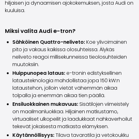
hiljaisen ja dynaamisen ajokokemuksen, josta Audi on
Volvo
kuuluisa.
Kaikki automerkit
Myy autosi
Myy autosi
Miksi valita Audi e-tron?
Myy yrityksen auto
Artikkeleita auton myyntiin liittyen
Sähköinen Quattro-neliveto:
Koe ylivoimainen
Muista nämä kun myyt auton!
pito ja vakaus kaikissa olosuhteissa. Älykäs
Miten säilytän autoni arvon?
neliveto reagoi millisekunneissa tieolosuhteiden
Tuotteet ja palvelut
muutoksiin.
Autoilun lisäpalvelut
Huippunopea lataus:
e-tronin edistyksellinen
SakaVarma
latausteknologia mahdollistaa jopa 150 kW:n
SakaKasko
lataustehon, jolloin vietät vähemmän aikaa
Rahoitus
tolpalla ja enemmän aikaa tien päällä.
Kotiintoimitus
Ensiluokkainen mukavuus:
Sisätilojen viimeistely
SakaVarma hyötyajoneuvoille
on maailmanluokkaa. Hiljainen matkustamo,
Varusteet autoosi
virtuaaliset ulkopeilit ja laadukkaat nahkaverhoilut
Vetokoukut
tekevät jokaisesta matkasta elämyksen.
Renkaat autoon
Käytännöllisyys:
Tilava tavaratila ja vetokoukku
Auton ostaminen etänä