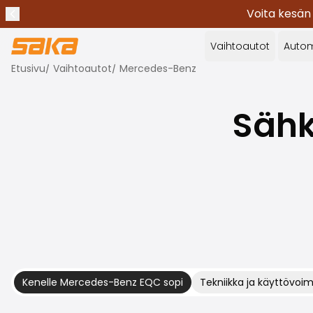
Voita kesän
Edellinen ilmoitus
Lopeta ilmoitukset
✕
Vaihtoautot
Autom
Etusivu
/
Vaihtoautot
/
Mercedes-Benz
Sähk
Kenelle Mercedes-Benz EQC sopi
Tekniikka ja käyttövoi