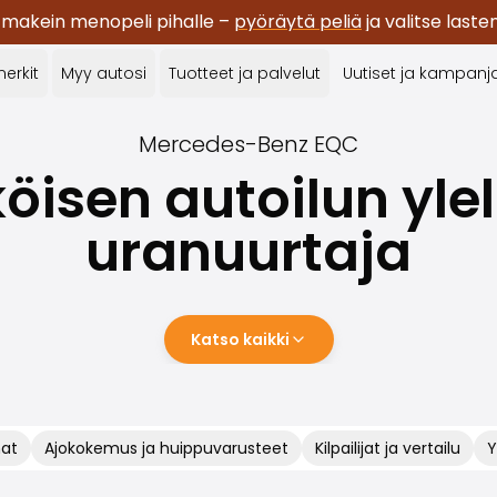
 makein menopeli pihalle –
pyöräytä peliä
ja valitse last
erkit
Myy autosi
Tuotteet ja palvelut
Uutiset ja kampanj
Mercedes-Benz
EQC
öisen autoilun ylel
uranuurtaja
Katso kaikki
mat
Ajokokemus ja huippuvarusteet
Kilpailijat ja vertailu
Y