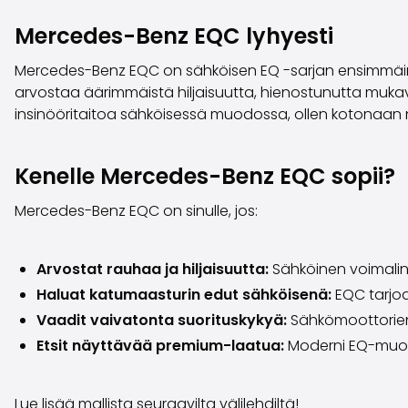
Mercedes-Benz EQC lyhyesti
Mercedes-Benz EQC on sähköisen EQ -sarjan ensimmäinen m
arvostaa äärimmäistä hiljaisuutta, hienostunutta mukavu
insinööritaitoa sähköisessä muodossa, ollen kotonaan ni
Kenelle Mercedes-Benz EQC sopii?
Mercedes-Benz EQC on sinulle, jos:
Arvostat rauhaa ja hiljaisuutta:
Sähköinen voimalinj
Haluat katumaasturin edut sähköisenä:
EQC tarjo
Vaadit vaivatonta suorituskykyä:
Sähkömoottorien 
Etsit näyttävää premium-laatua:
Moderni EQ-muotoil
Lue lisää mallista seuraavilta välilehdiltä!