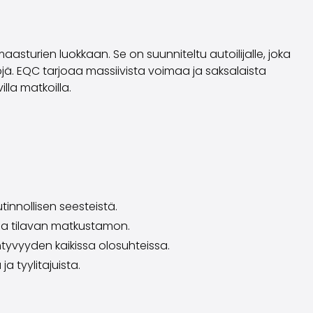
turien luokkaan. Se on suunniteltu autoilijalle, joka
jä. EQC tarjoaa massiivista voimaa ja saksalaista
lla matkoilla.
innollisen seesteistä.
ja tilavan matkustamon.
tyvyyden kaikissa olosuhteissa.
a tyylitajuista.