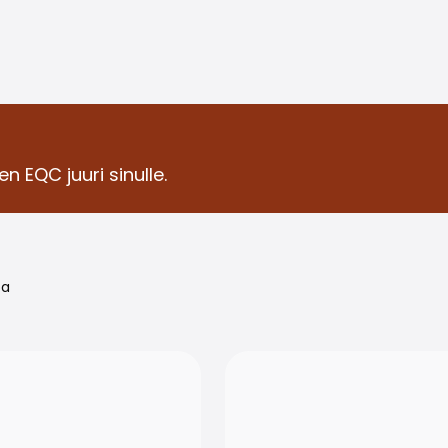
n EQC juuri sinulle.
oa