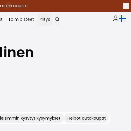
en sähköauto!
Seu
Nykyi
at
Toimipisteet
Yritys
Oma Sak
linen
leisimmin kysytyt kysymykset
Helpot autokaupat