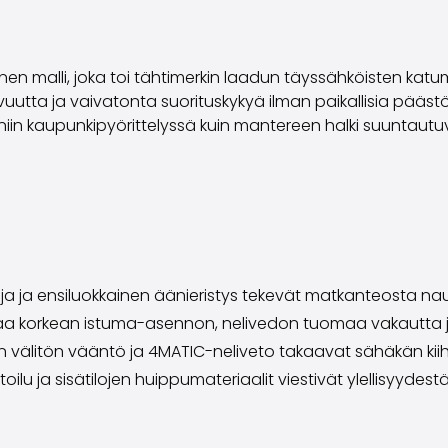
alli, joka toi tähtimerkin laadun täyssähköisten katumaas
utta ja vaivatonta suorituskykyä ilman paikallisia päästö
in kaupunkipyörittelyssä kuin mantereen halki suuntautuvi
a ja ensiluokkainen äänieristys tekevät matkanteosta naut
aa korkean istuma-asennon, nelivedon tuomaa vakautta 
välitön vääntö ja 4MATIC-neliveto takaavat sähäkän kiih
u ja sisätilojen huippumateriaalit viestivät ylellisyydestä j