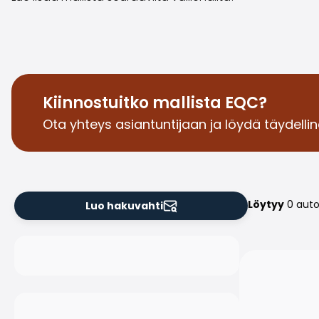
Kiinnostuitko mallista EQC?
Ota yhteys asiantuntijaan ja löydä täydelline
Löytyy
0 aut
Luo hakuvahti