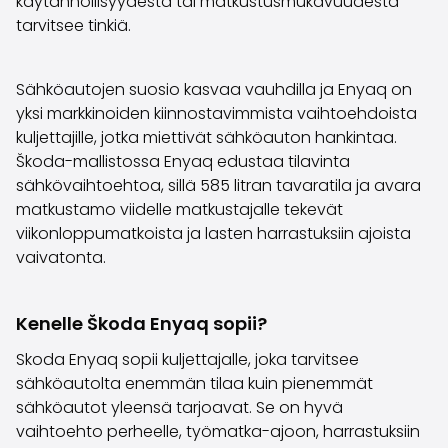
käytännöllisyydestä tai matkustusmukavuudesta
Volvo
tarvitsee tinkiä.
Kaikki automerkit
Myy autosi
Myy autosi
Sähköautojen suosio kasvaa vauhdilla ja Enyaq on
Myy yrityksen auto
yksi markkinoiden kiinnostavimmista vaihtoehdoista
Artikkeleita auton myyntiin liittyen
kuljettajille, jotka miettivät sähköauton hankintaa.
Muista nämä kun myyt auton!
Škoda-mallistossa Enyaq edustaa tilavinta
Miten säilytän autoni arvon?
sähkövaihtoehtoa, sillä 585 litran tavaratila ja avara
Tuotteet ja palvelut
matkustamo viidelle matkustajalle tekevät
Autoilun lisäpalvelut
viikonloppumatkoista ja lasten harrastuksiin ajoista
SakaVarma
vaivatonta.
SakaKasko
Rahoitus
Kenelle Škoda Enyaq sopii?
Kotiintoimitus
SakaVarma hyötyajoneuvoille
Skoda Enyaq sopii kuljettajalle, joka tarvitsee
Varusteet autoosi
sähköautolta enemmän tilaa kuin pienemmät
Vetokoukut
sähköautot yleensä tarjoavat. Se on hyvä
Renkaat autoon
vaihtoehto perheelle, työmatka-ajoon, harrastuksiin
Auton ostaminen etänä