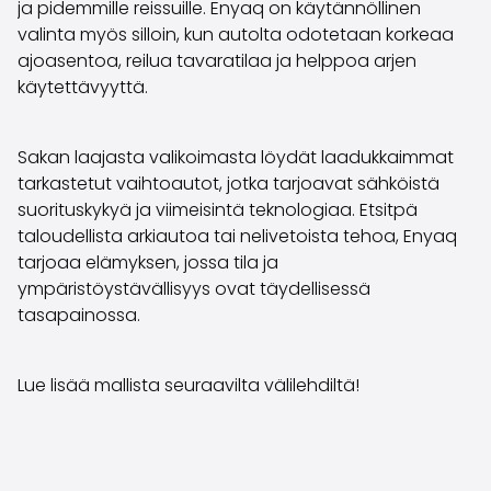
ja pidemmille reissuille. Enyaq on käytännöllinen
Saka Select
valinta myös silloin, kun autolta odotetaan korkeaa
Uutiset ja kampanjat
ajoasentoa, reilua tavaratilaa ja helppoa arjen
Toimipisteet
käytettävyyttä.
Yritys
Saka Finland Oy
Hallinto
Sakan laajasta valikoimasta löydät laadukkaimmat
Ostotiimi
tarkastetut vaihtoautot, jotka tarjoavat sähköistä
Yhteydenotto
suorituskykyä ja viimeisintä teknologiaa. Etsitpä
Rekrytointi
taloudellista arkiautoa tai nelivetoista tehoa, Enyaq
Laskutustiedot
tarjoaa elämyksen, jossa tila ja
Medialle
ympäristöystävällisyys ovat täydellisessä
Kokemuksia Sakasta
tasapainossa.
Reklamaatiot
Lue lisää mallista seuraavilta välilehdiltä!