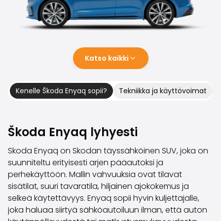
Perheautot
Farmariautot
Kaupunkiautot
Vetoautot
Pakettiautot
Katso kaikki
Hyötyajoneuvot
Huutokauppa-autot
Edulliset autot
Kenelle Škoda Enyaq sopii?
Tekniikka ja käyttövoimat
Saka Select
Automerkit
Audi
Škoda Enyaq lyhyesti
BMW
Kia
Skoda Enyaq on Skodan täyssähköinen SUV, joka on
Mercedes-Benz
suunniteltu erityisesti arjen pääautoksi ja
Polestar
perhekäyttöön. Mallin vahvuuksia ovat tilavat
Skoda
sisätilat, suuri tavaratila, hiljainen ajokokemus ja
Tesla
selkeä käytettävyys. Enyaq sopii hyvin kuljettajalle,
Toyota
joka haluaa siirtyä sähköautoiluun ilman, että auton
Volkswagen