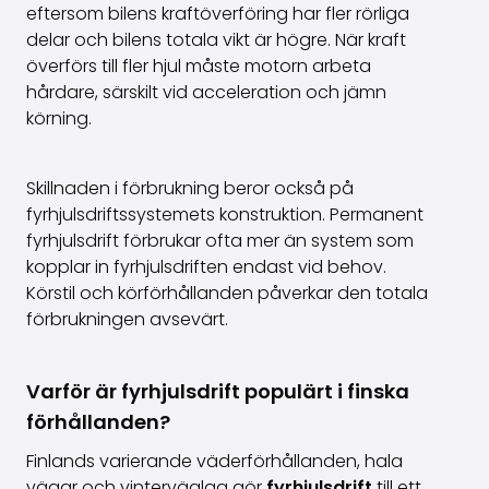
eftersom bilens kraftöverföring har fler rörliga
delar och bilens totala vikt är högre. När kraft
överförs till fler hjul måste motorn arbeta
hårdare, särskilt vid acceleration och jämn
körning.
Skillnaden i förbrukning beror också på
fyrhjulsdriftssystemets konstruktion. Permanent
fyrhjulsdrift förbrukar ofta mer än system som
kopplar in fyrhjulsdriften endast vid behov.
Körstil och körförhållanden påverkar den totala
förbrukningen avsevärt.
Varför är fyrhjulsdrift populärt i finska
förhållanden?
Finlands varierande väderförhållanden, hala
vägar och vinterväglag gör
fyrhjulsdrift
till ett