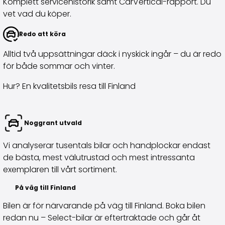
Komplett servicehistorik samt CarVertical-rapport. Du
Volkswagen
vet vad du köper.
Volvo
Alla märken
Redo att köra
Sälj din bil
Sälj din bil
Alltid två uppsättningar däck i nyskick ingår – du är redo
Sälj företagsbilen
för både sommar och vinter.
Artiklar relaterade till bilförsäljning
Hur? En kvalitetsbils resa till Finland
Kom ihåg dessa när du säljer din bil!
Miten säilytän autoni arvon?
Produkter & tjänster
Noggrant utvald
Ytterligare biltjänster
SakaVarma
Vi analyserar tusentals bilar och handplockar endast
SakaKasko
de bästa, mest välutrustad och mest intressanta
Finansiering
exemplaren till vårt sortiment.
Hemleverans
SakaVarma för kommersiella fordon
På väg till Finland
Tillbehör till bilen
Bilen är för närvarande på väg till Finland. Boka bilen
Dragkrokar
redan nu – Select-bilar är eftertraktade och går åt
Däck till din bil