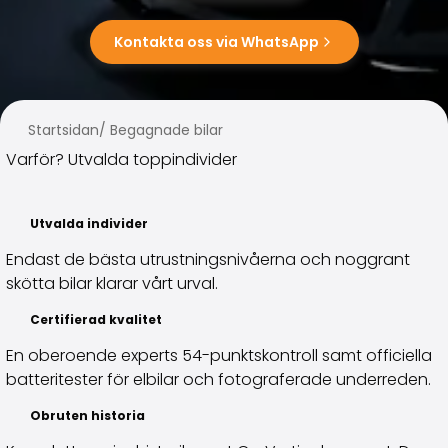
Familjebilar
Kombibilar
Kontakta oss via WhatsApp
Stadsbilar
Dragfordon
Skåpbilar
Kommersiella fordon
Startsidan
/
Begagnade bilar
Auktionsbilar
Varför? Utvalda toppindivider
Prisvärda bilar
Saka Select
Bilmärken
Utvalda individer
De populäraste bilmärkena
Endast de bästa utrustningsnivåerna och noggrant
Audi
skötta bilar klarar vårt urval.
BMW
Kia
Certifierad kvalitet
Mercedes-Benz
En oberoende experts 54-punktskontroll samt officiella
Polestar
batteritester för elbilar och fotograferade underreden.
Skoda
Tesla
Obruten historia
Toyota