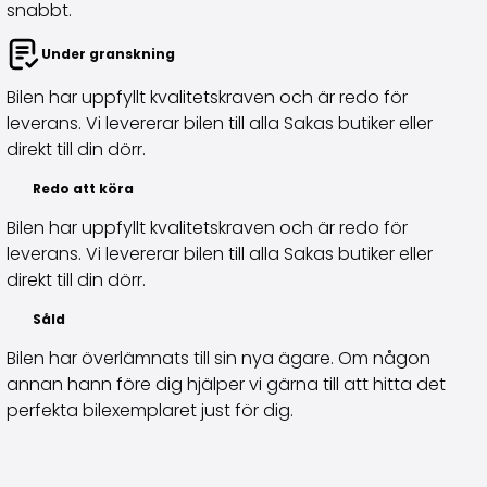
snabbt.
Köpa bil på distans
Saka Select
Under granskning
Nyheter och kampanjer
Bilen har uppfyllt kvalitetskraven och är redo för
Butiker
leverans. Vi levererar bilen till alla Sakas butiker eller
Företag
direkt till din dörr.
Saka Finland Oy
Administration
Redo att köra
Inköpsteam
Bilen har uppfyllt kvalitetskraven och är redo för
Kontakta oss
leverans. Vi levererar bilen till alla Sakas butiker eller
Rekrytering
direkt till din dörr.
Faktureringsinformation
För media
Såld
Erfarenheter med Saka
Bilen har överlämnats till sin nya ägare. Om någon
Reklamationer
annan hann före dig hjälper vi gärna till att hitta det
perfekta bilexemplaret just för dig.