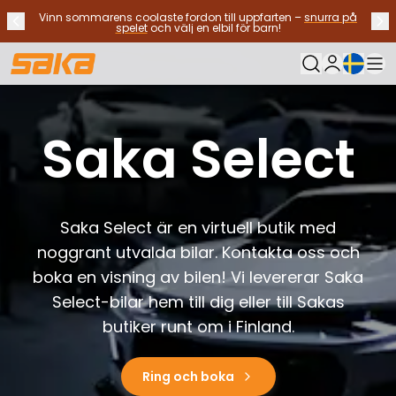
Vinn sommarens coolaste fordon till uppfarten –
snurra på
Tidigare meddelande
Näs
Stoppa meddelanden
✕
spelet
och välj en elbil för barn!
Nuvarande sp
Min Saka
Byt bilar
Bränsletyp
Saka Select
Alla bilar til salu
Elbilar
Hybridbilar
Bensinbilar
Saka Select är en virtuell butik med
Dieselbilar
Gasdrivna bilar
noggrant utvalda bilar. Kontakta oss och
Kontakta oss
boka en visning av bilen! Vi levererar Saka
Vanliga frågor
Select-bilar hem till dig eller till Sakas
Fordonstyper
butiker runt om i Finland.
SUV:ar och crossovers
Fyrhjulsdrift
Premium bilar
Ring och boka