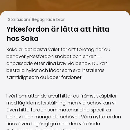
Familjebilar
Kombibilar
Stadsbilar
Startsidan
/
Begagnade bilar
Dragfordon
Yrkesfordon är lätta att hitta
Skåpbilar
Kommersiella fordon
hos Saka
Auktionsbilar
Saka är det bästa valet för ditt företag när du
Prisvärda bilar
behöver yrkesfordon snabbt och enkelt –
Saka Select
anpassade efter dina krav vid behov. Du kan
Bilmärken
beställa hyllor och lådor som ska installeras
De populäraste bilmärkena
samtidigt som du köper fordonet.
Audi
BMW
Kia
I vårt omfattande urval hittar du främst skåpbilar
Mercedes-Benz
med låg kilometerställning, men vid behov kan vi
Polestar
även hitta fordon som matchar dina specifika
Skoda
behov i den mängd du behöver. Våra nyttofordon
Tesla
finns även tillgängliga med den välkända
Toyota