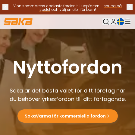
Vinn sommarens coolaste fordon till uppfarten –
snurra på
Tidigare meddelande
Näs
Stoppa meddelanden
✕
spelet
och välj en elbil för barn!
Nuvarande sp
Min Saka
Byt bilar
Bränsletyp
Alla bilar til salu
Elbilar
Nyttofordon
Hybridbilar
Bensinbilar
Dieselbilar
Gasdrivna bilar
Saka är det bästa valet för ditt företag när
Kontakta oss
du behöver yrkesfordon till ditt förfogande.
Vanliga frågor
Fordonstyper
SUV:ar och crossovers
SakaVarma för kommersiella fordon
Fyrhjulsdrift
Premium bilar