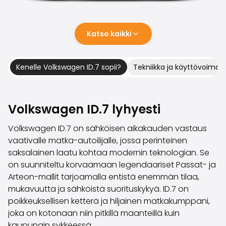
Perheautot
Farmariautot
Kaupunkiautot
Katso kaikki
Vetoautot
Pakettiautot
Hyötyajoneuvot
Kenelle Volkswagen ID.7 sopii?
Tekniikka ja käyttövoimat
Huutokauppa-autot
Edulliset autot
Saka Select
Volkswagen ID.7 lyhyesti
Automerkit
Audi
Volkswagen ID.7 on sähköisen aikakauden vastaus
BMW
vaativalle matka-autoilijalle, jossa perinteinen
Kia
saksalainen laatu kohtaa modernin teknologian. Se
Mercedes-Benz
on suunniteltu korvaamaan legendaariset Passat- ja
Polestar
Arteon-mallit tarjoamalla entistä enemmän tilaa,
Skoda
mukavuutta ja sähköistä suorituskykyä. ID.7 on
Tesla
poikkeuksellisen ketterä ja hiljainen matkakumppani,
Toyota
joka on kotonaan niin pitkillä maanteillä kuin
Volkswagen
kaupungin sykkeessä.