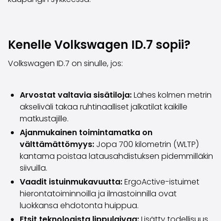
Volvo
Kaikki automerkit
Myy autosi
Myy autosi
Kenelle Volkswagen ID.7 sopii?
Myy yrityksen auto
Volkswagen ID.7 on sinulle, jos:
Artikkeleita auton myyntiin liittyen
Muista nämä kun myyt auton!
Miten säilytän autoni arvon?
Arvostat valtavia sisätiloja:
Lähes kolmen metrin
Tuotteet ja palvelut
akseliväli takaa ruhtinaalliset jalkatilat kaikille
Autoilun lisäpalvelut
matkustajille.
SakaVarma
Ajanmukainen toimintamatka on
SakaKasko
välttämättömyys:
Jopa 700 kilometrin (WLTP)
Rahoitus
kantama poistaa latausahdistuksen pidemmilläkin
Kotiintoimitus
siivuilla.
SakaVarma hyötyajoneuvoille
Vaadit istuinmukavuutta:
ErgoActive-istuimet
Varusteet autoosi
hierontatoiminnoilla ja ilmastoinnilla ovat
Vetokoukut
luokkansa ehdotonta huippua.
Renkaat autoon
Auton ostaminen etänä
Etsit teknologista lippulaivaa:
Lisätty todellisuus