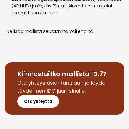
Saka Select
(AR HUD) ja älykäs "Smart Airvents" -ilmastointi
Uutiset ja kampanjat
tuovat luksusta arkeen.
Toimipisteet
Yritys
Lue lisää mallista seuraavilta välilehdiltä!
Saka Finland Oy
Hallinto
Ostotiimi
Yhteydenotto
Rekrytointi
Laskutustiedot
Kiinnostuitko mallista ID.7?
Medialle
Kokemuksia Sakasta
Ota yhteys asiantuntijaan ja löydä
Reklamaatiot
täydellinen ID.7 juuri sinulle.
Ota yhteyttä