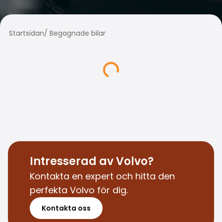
Familjebilar
Kombibilar
Stadsbilar
Startsidan
/
Begagnade bilar
Dragfordon
Skåpbilar
Kommersiella fordon
Auktionsbilar
Prisvärda bilar
Saka Select
Bilmärken
De populäraste bilmärkena
Audi
BMW
Kia
Intresserad av Volvo?
Mercedes-Benz
Kontakta en expert och hitta den
Polestar
perfekta Volvo för dig.
Skoda
Tesla
Kontakta oss
Toyota