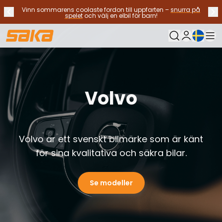
Vinn sommarens coolaste fordon till uppfarten –
snurra på
Tidigare meddelande
Näs
Stoppa meddelanden
✕
spelet
och välj en elbil för barn!
Nuvarande sp
Min Saka
Byt bilar
Bränsletyp
Alla bilar til salu
Volvo
Elbilar
Hybridbilar
Bensinbilar
Dieselbilar
Volvo är ett svenskt bilmärke som är känt
Gasdrivna bilar
Kontakta oss
för sina kvalitativa och säkra bilar.
Vanliga frågor
Fordonstyper
Se modeller
SUV:ar och crossovers
Fyrhjulsdrift
Premium bilar