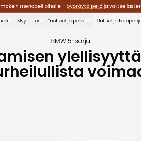
 makein menopeli pihalle –
pyöräytä peliä
ja valitse last
erkit
Myy autosi
Tuotteet ja palvelut
Uutiset ja kampanj
BMW
5-sarja
amisen ylellisyyttä
urheilullista voima