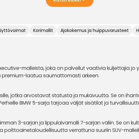
käyttövoimat
Korimallit
Ajokokemus ja huippuvarusteet
H
ive-malleista, joka on palvellut vaativia kuljettajia jo yl
ista premium-laatua saumattomasti arkeen.
aisille, jotka arvostavat statusta ja mukavuutta. Se on ihan
rheille BMW 5-sarja tarjoaa väljät sisätilat ja turvallisuutt
mman 3-sarjan ja lippulaivamalli 7-sarjan väliin. Se on kulta
 polttoainetaloudellisuutta verrattuna suuriin SUV-malleih