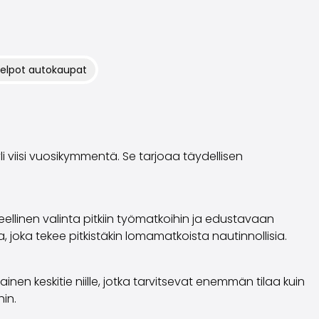
elpot autokaupat
i viisi vuosikymmentä. Se tarjoaa täydellisen
teellinen valinta pitkiin työmatkoihin ja edustavaan
a, joka tekee pitkistäkin lomamatkoista nautinnollisia.
inen keskitie niille, jotka tarvitsevat enemmän tilaa kuin
in.