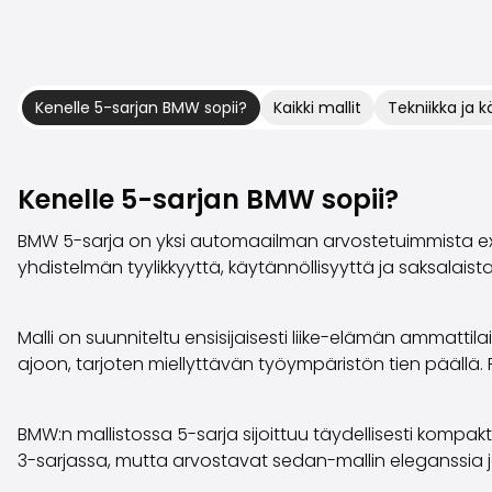
Kenelle 5-sarjan BMW sopii?
Kaikki mallit
Tekniikka ja 
Kenelle 5-sarjan BMW sopii?
BMW 5-sarja on yksi automaailman arvostetuimmista execut
yhdistelmän tyylikkyyttä, käytännöllisyyttä ja saksala
Malli on suunniteltu ensisijaisesti liike-elämän ammattil
ajoon, tarjoten miellyttävän työympäristön tien päällä. Pe
BMW:n mallistossa 5-sarja sijoittuu täydellisesti kompakti
3-sarjassa, mutta arvostavat sedan-mallin eleganssia ja