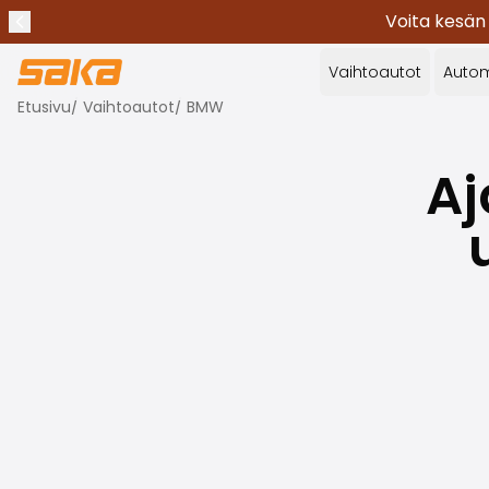
Voita kesän
Edellinen ilmoitus
Lopeta ilmoitukset
✕
Vaihtoautot
Autom
Etusivu
/
Vaihtoautot
/
BMW
Aj