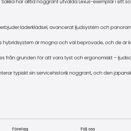
r. Sakka har alltid noggrant utvalda Lexus-exemplar i sitt s
rbjuder läderklädsel, avancerat ljudsystem och panoramat
s hybridsystem är mogna och väl beprövade, och de är kända
 från grunden för att vara tyst och ergonomiskt – ljudisol
ar typiskt sin servicehistorik noggrant, och den japanska t
Företag
Följ oss