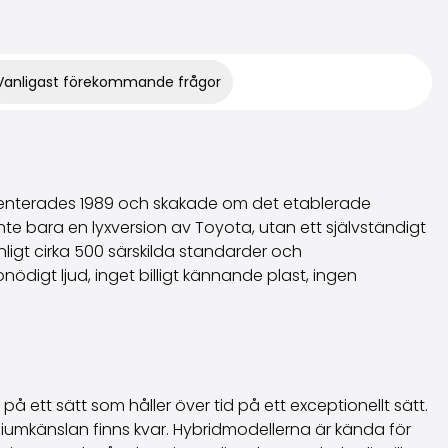
Vanligast förekommande frågor
esenterades 1989 och skakade om det etablerade
te bara en lyxversion av Toyota, utan ett självständigt
ligt cirka 500 särskilda standarder och
onödigt ljud, inget billigt kännande plast, ingen
å ett sätt som håller över tid på ett exceptionellt sätt.
iumkänslan finns kvar. Hybridmodellerna är kända för