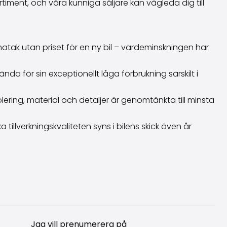
ortiment, och våra kunniga säljare kan vägleda dig till
ak utan priset för en ny bil – värdeminskningen har
 för sin exceptionellt låga förbrukning särskilt i
ering, material och detaljer är genomtänkta till minsta
illverkningskvaliteten syns i bilens skick även år
Jag vill prenumerera på