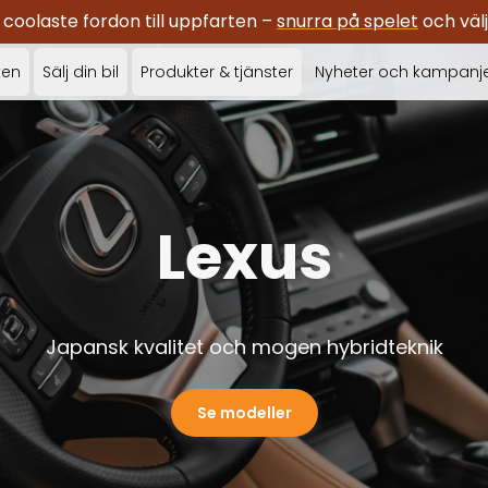
oolaste fordon till uppfarten –
snurra på spelet
och välj
ken
Sälj din bil
Produkter & tjänster
Nyheter och kampanj
Lexus
Japansk kvalitet och mogen hybridteknik
Se modeller