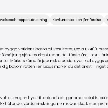
evelseoch toppenutrustning
Konkurrenter och jämförelse
t bygga världens bästa bil. Resultatet, Lexus LS 400, pr
rsäljning sjönk markant redan det första året. Lexus är in
r. Märkets kärna är japansk precision: varje bil byggs en
er dig bakom ratten i en Lexus märker du det direkt – inget 
valitet, mogen hybridteknik och ett genomarbetat interiör p
sförhållande: värdeminskningen har redan skett, men prem