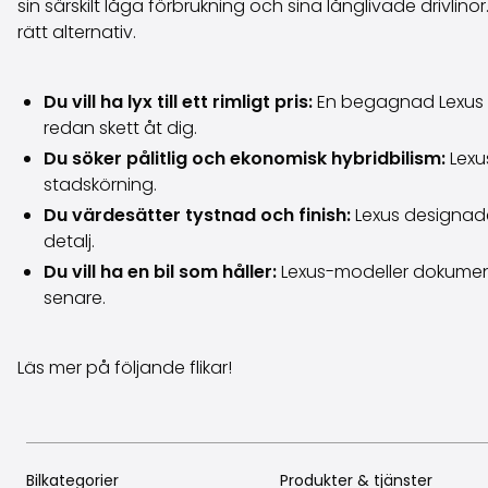
sin särskilt låga förbrukning och sina långlivade drivlino
rätt alternativ.
Du vill ha lyx till ett rimligt pris:
En begagnad Lexus e
redan skett åt dig.
Du söker pålitlig och ekonomisk hybridbilism:
Lexu
stadskörning.
Du värdesätter tystnad och finish:
Lexus designades
detalj.
Du vill ha en bil som håller:
Lexus-modeller dokumenter
senare.
Läs mer på följande flikar!
Bilkategorier
Produkter & tjänster