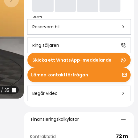
Nästa bild
Musta
Reservera bil
Ring säljaren
Skicka ett WhatsApp-meddelande
Lämna kontaktförfrågan
/
35
Begär video
Finansieringskalkylator
Finansieringskalkylator
72
m
Kontraktstid