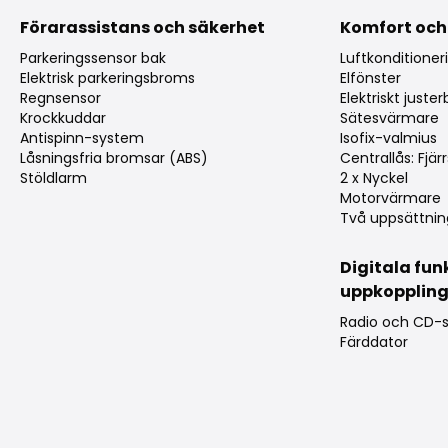
Förarassistans och säkerhet
Komfort och
Parkeringssensor bak
Luftkonditioner
Elektrisk parkeringsbroms
Elfönster
Regnsensor
Elektriskt juste
Krockkuddar
Sätesvärmare
Antispinn-system
Isofix-valmius
Låsningsfria bromsar (ABS)
Centrallås: Fjärr
Stöldlarm
2 x Nyckel
Motorvärmare
Två uppsättnin
Digitala fun
uppkopplin
Radio och CD-s
Färddator