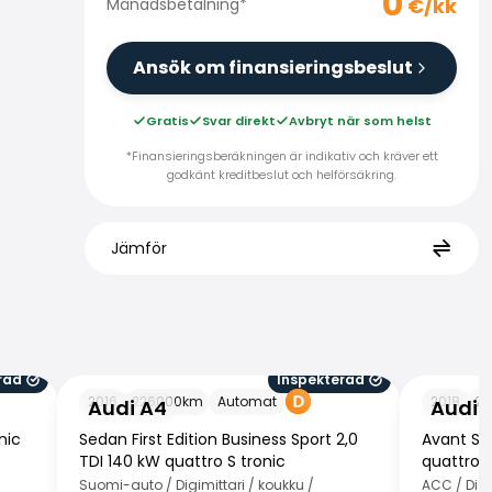
0
€/kk
Månadsbetalning
*
Ansök om finansieringsbeslut
Gratis
Svar direkt
Avbryt när som helst
*Finansieringsberäkningen är indikativ och kräver ett
godkänt kreditbeslut och helförsäkring.
Jämför
rad
Inspekterad
Audi A4
Audi A4
2016
226000
km
Automat
2018
22
Audi A4
Audi 
nic
Sedan First Edition Business Sport 2,0
Avant S l
TDI 140 kW quattro S tronic
quattro t
Suomi-auto / Digimittari / koukku /
ACC / Digim