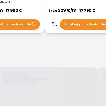
ttipenkit
m
229
€/
m
17 900
€
17 790
€
från
sApp-meddelande
WhatsApp-meddelande
WhatsApp
Ring
WhatsApp