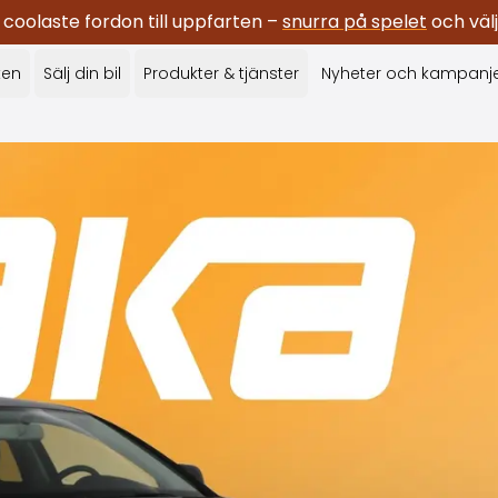
oolaste fordon till uppfarten –
snurra på spelet
och välj
ken
Sälj din bil
Produkter & tjänster
Nyheter och kampanj