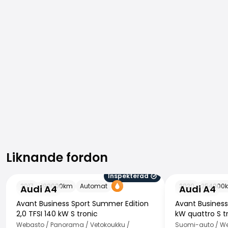
Liknande fordon
Liknande fordon
Inspekterad
Audi A4
Audi A4
2017
190000
km
Automat
2020
254000
Audi A4
Audi A4
Avant Business Sport Summer Edition
Avant Busines
2,0 TFSI 140 kW S tronic
kW quattro S t
Webasto / Panorama / Vetokoukku /
Suomi-auto / Web