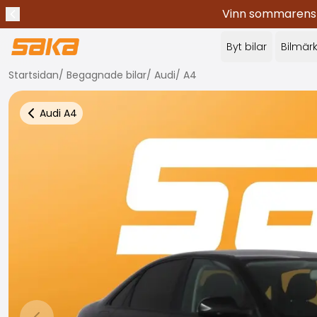
Vinn sommarens c
Tidigare meddelande
Stoppa meddelanden
✕
Byt bilar
Bilmär
Startsidan
/
Begagnade bilar
/
Audi
/
A4
Audi
A4
Tillbaka till fler bilresultat