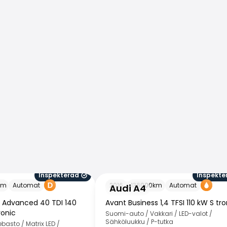
Inspekterad
Inspekte
Audi A4
km
Automat
2016
136000
km
Automat
Audi A4
s Advanced 40 TDI 140
Avant Business 1,4 TFSI 110 kW S tro
ronic
Suomi-auto / Vakkari / LED-valot /
Sähköluukku / P-tutka
asto / Matrix LED /