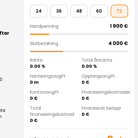
24
36
48
60
72
1 900
€
Handpenning
fter
4 000
€
Slutbetalning
Ränta
Total årsränta
0.00
%
0.00
%
Hanteringsavgift
Öppningsavgift
10
0
m
0
€
Kontorsavgift
Finansieringskostnader
0
€
0
€
Total
Finansierat belopp
uta
finansieringskostnad
0
€
h
0
€