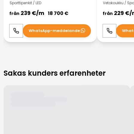
Sporttipenkit / LED
Vetokoukku / Spor
239
€/
m
229
€/
18 700
€
från
från
WhatsApp-meddelande
What
Ring
WhatsApp
Ring
Sakas kunders erfarenheter