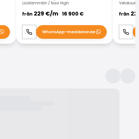
Lisälämmitin / Navi High
Vetokoukku
229
€/
m
22
16 900
€
från
från
WhatsApp-meddelande
Ring
WhatsApp
Ring