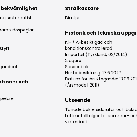
 bekvämlighet
Strålkastare
ing: Automatisk
Dimljus
rbara sidospeglar
Historik och tekniska uppgi
K1- / A-besiktigad och
styrt
konditionskontrollerad!
Importbil (Tyskland, 02/2014)
2 ägare
gar däck
Servicebok
Nästa besiktning: 17.6.2027
Datum för ibruktagande: 13.09.20
ktioner och
(Årsmodell 2011)
g
pelare
Utseende
Tonade bakre sidorutor och bakr
Lättmetallfälgar för sommar- oc
vinterdäck