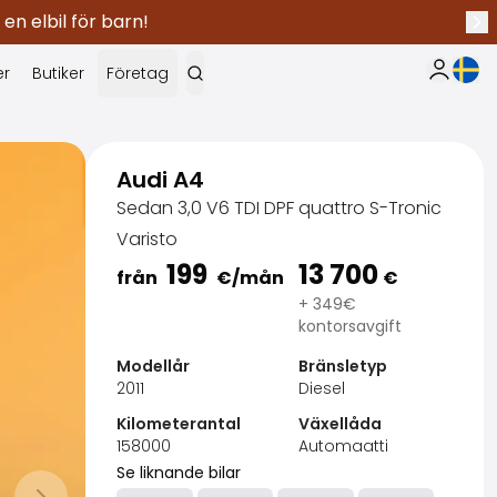
 en elbil för barn!
Näs
Nuva
er
Butiker
Företag
Min Saka
Audi A4
Sedan 3,0 V6 TDI DPF quattro S-Tronic
Varisto
199
13 700
från
€
/mån
€
+ 349€
kontorsavgift
Modellår
Bränsletyp
2011
Diesel
Kilometerantal
Växellåda
158000
Automaatti
Se liknande bilar