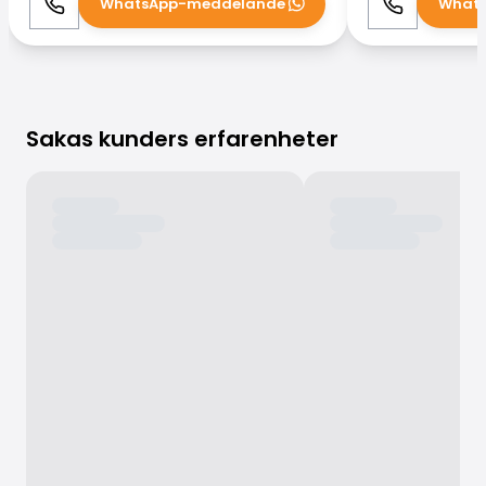
WhatsApp-meddelande
What
Ring
WhatsApp
Ring
Sakas kunders erfarenheter