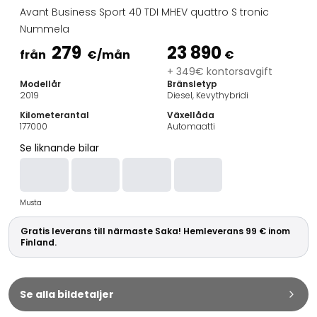
Familjebilar
Avant Business Sport 40 TDI MHEV quattro S tronic
Kombibilar
Nummela
Stadsbilar
279
23 890
Dragfordon
från
€
/mån
€
Skåpbilar
+ 349€ kontorsavgift
Modellår
Bränsletyp
Kommersiella fordon
2019
Diesel, Kevythybridi
Auktionsbilar
Kilometerantal
Växellåda
Prisvärda bilar
177000
Automaatti
Saka Select
Se liknande bilar
Bilmärken
De populäraste bilmärkena
Audi
Musta
BMW
Kia
Gratis leverans till närmaste Saka! Hemleverans 99 € inom
Mercedes-Benz
Finland.
Polestar
Skoda
Tesla
Se alla bildetaljer
Toyota