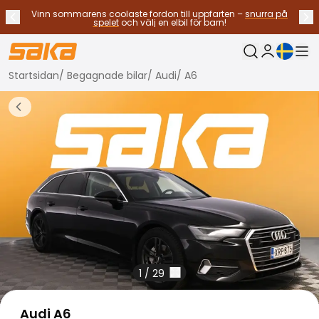
Vinn sommarens coolaste fordon till uppfarten –
snurra på
Tidigare meddelande
Näs
Stoppa meddelanden
✕
spelet
och välj en elbil för barn!
Nuvarande sp
Min Saka
Startsidan
/
Begagnade bilar
/
Audi
/
A6
Byt bilar
Bränsletyp
Tillbaka till fler bilresultat
Alla bilar til salu
Elbilar
Hybridbilar
Bensinbilar
Dieselbilar
Gasdrivna bilar
Kontakta oss
Vanliga frågor
Fordonstyper
SUV:ar och crossovers
1
/
29
Fyrhjulsdrift
Premium bilar
Audi A6