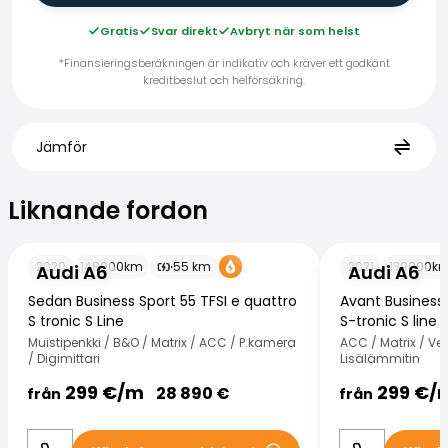
Gratis
Svar direkt
Avbryt när som helst
*Finansieringsberäkningen är indikativ och kräver ett godkänt
kreditbeslut och helförsäkring.
Jämför
Liknande fordon
Liknande fordon
Audi A6
Audi A6
2020
148000
km
55
km
2021
139000
k
Audi A6
Audi A6
Sedan Business Sport 55 TFSI e quattro
Avant Business 
S tronic S Line
S-tronic S line
Muistipenkki / B&O / Matrix / ACC / P.kamera
ACC / Matrix / Vet
/ Digimittari
Lisälämmitin
299
€/
m
299
€/
28 890
€
från
från