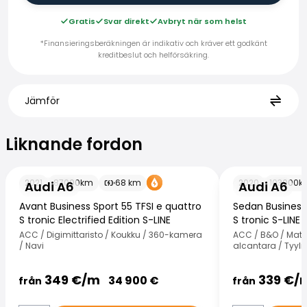
Gratis
Svar direkt
Avbryt när som helst
*Finansieringsberäkningen är indikativ och kräver ett godkänt
kreditbeslut och helförsäkring.
Jämför
Liknande fordon
Liknande fordon
Audi A6
Audi A6
2021
87000
km
68
km
2020
103000
k
Audi A6
Audi A6
Avant Business Sport 55 TFSI e quattro
Sedan Business 
S tronic Electrified Edition S-LINE
S tronic S-LINE
ACC / Digimittaristo / Koukku / 360-kamera
ACC / B&O / Matr
/ Navi
alcantara / Tyyli
349
€/
m
339
€/
34 900
€
från
från