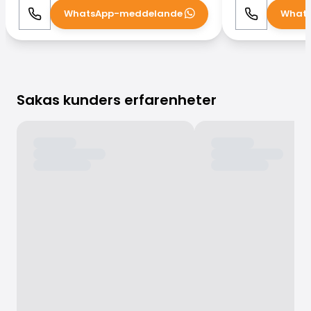
WhatsApp-meddelande
What
Ring
WhatsApp
Ring
Sakas kunders erfarenheter