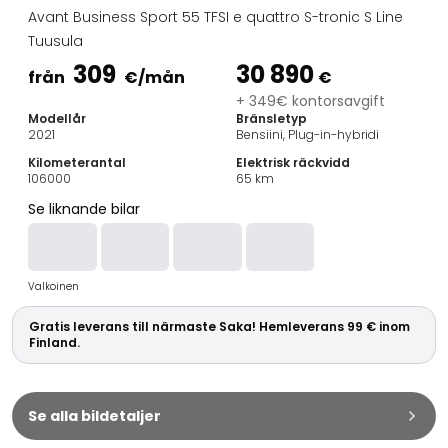
Familjebilar
Avant Business Sport 55 TFSI e quattro S-tronic S Line
Kombibilar
Tuusula
Stadsbilar
309
30 890
Dragfordon
från
€
/mån
€
Skåpbilar
+ 349€ kontorsavgift
Modellår
Bränsletyp
Kommersiella fordon
2021
Bensiini, Plug-in-hybridi
Auktionsbilar
Kilometerantal
Elektrisk räckvidd
Prisvärda bilar
106000
65
km
Saka Select
Se liknande bilar
Bilmärken
De populäraste bilmärkena
Audi
Valkoinen
BMW
Kia
Gratis leverans till närmaste Saka! Hemleverans 99 € inom
Mercedes-Benz
Finland.
Polestar
Skoda
Tesla
Se alla bildetaljer
Toyota