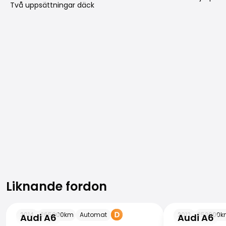
Två uppsättningar däck
Liknande fordon
Liknande fordon
Audi A6
Audi A6
2014
265000
km
Automat
2012
252000
k
Audi A6
Audi A6