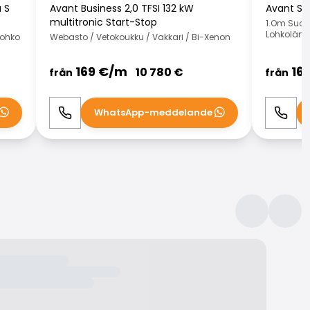
a S
Avant Business 2,0 TFSI 132 kW
Avant S l
multitronic Start-Stop
1.Om Suomi
Lohkolämmi
Lohko
Webasto / Vetokoukku / Vakkari / Bi-Xenon
169
€/
m
16
10 780
€
från
från
WhatsApp-meddelande
Ring
WhatsApp
Ring