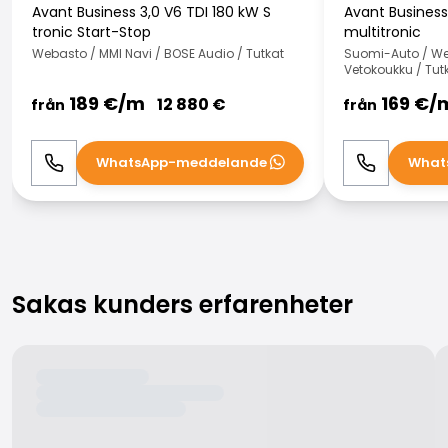
Avant Business 3,0 V6 TDI 180 kW S
Avant Business 
tronic Start-Stop
multitronic
Webasto / MMI Navi / BOSE Audio / Tutkat
Suomi-Auto / Web
Vetokoukku / Tut
189
€/
m
169
€/
12 880
€
från
från
WhatsApp-meddelande
What
Ring
WhatsApp
Ring
Sakas kunders erfarenheter