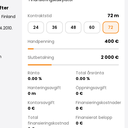
fter
72
m
Kontraktstid
 Finland
24
36
48
60
72
4.2010.
400
€
Handpenning
h
2 000
€
Slutbetalning
Ränta
Total årsränta
0.00
%
0.00
%
Hanteringsavgift
Öppningsavgift
0
m
0
€
Kontorsavgift
Finansieringskostnader
0
€
0
€
Total
Finansierat belopp
finansieringskostnad
0
€