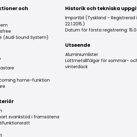
ktioner och
Historik och tekniska uppgi
g
Importbil (Tyskland - Registrerad i
22.1.2015.)
stem
Datum för första registrering: 15.0
sfree
re (Audi Sound System)
Utseende
Aluminiumlister
e
Lättmetallfälgar för sommar- oc
vinterdäck
kastare
d coming home-funktion
are
teriör
am
erbart svankstöd i framsätena
ifunktionsratt
et