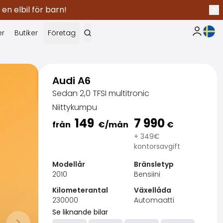
 en elbil för barn!
Näs
Nuva
er
Butiker
Företag
Min Saka
Audi A6
Sedan 2,0 TFSI multitronic
Niittykumpu
149
7 990
från
€
/mån
€
+ 349€
kontorsavgift
Modellår
Bränsletyp
2010
Bensiini
Kilometerantal
Växellåda
230000
Automaatti
Se liknande bilar