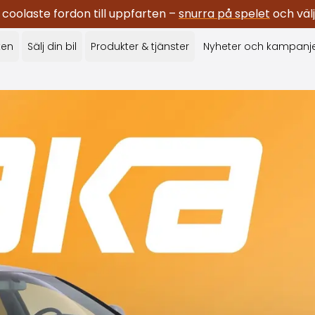
oolaste fordon till uppfarten –
snurra på spelet
och välj
ken
Sälj din bil
Produkter & tjänster
Nyheter och kampanj