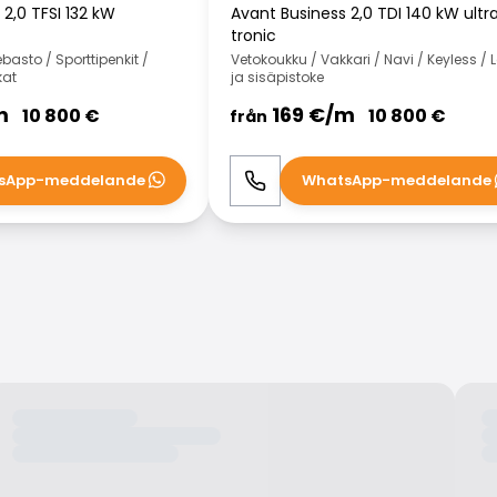
2,0 TFSI 132 kW
Avant Business 2,0 TDI 140 kW ultr
tronic
asto / Sporttipenkit /
Vetokoukku / Vakkari / Navi / Keyless / 
kat
ja sisäpistoke
m
169
€/
m
10 800
€
10 800
€
från
sApp-meddelande
WhatsApp-meddelande
WhatsApp
Ring
WhatsApp