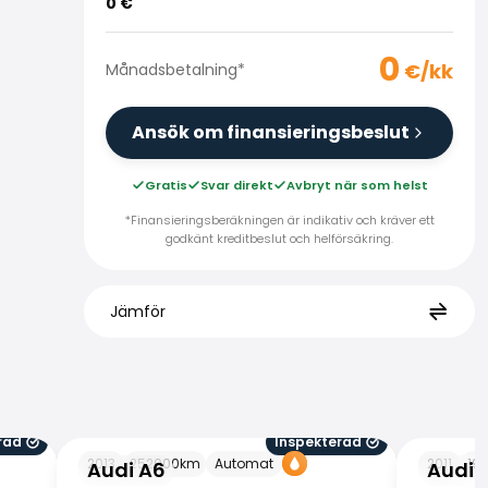
0
€
0
€/kk
Månadsbetalning
*
Ansök om finansieringsbeslut
Gratis
Svar direkt
Avbryt när som helst
*Finansieringsberäkningen är indikativ och kräver ett
godkänt kreditbeslut och helförsäkring.
Jämför
rad
Inspekterad
Audi A6
Audi A6
2013
252000
km
Automat
2011
19
Audi A6
Audi 