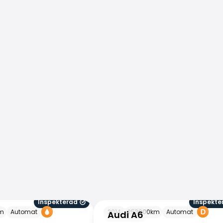
Inspekterad
Inspekte
Audi A6
m
Automat
2014
253000
km
Automat
Audi A6