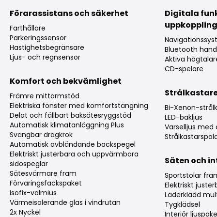
Förarassistans och säkerhet
Digitala fun
uppkopplin
Farthållare
Parkeringssensor
Navigationssy
Hastighetsbegränsare
Bluetooth hand
Ljus- och regnsensor
Aktiva högtala
CD-spelare
Komfort och bekvämlighet
Strålkastar
Främre mittarmstöd
Elektriska fönster med komfortstängning
Bi-Xenon-strål
Delat och fällbart baksätesryggstöd
LED-bakljus
Automatisk klimatanläggning Plus
Varselljus me
Svängbar dragkrok
Strålkastarspol
Automatisk avbländande backspegel
Elektriskt justerbara och uppvärmbara
Säten och in
sidospeglar
Sätesvärmare fram
Sportstolar fr
Förvaringsfackspaket
Elektriskt just
Isofix-valmius
Läderklädd mult
Värmeisolerande glas i vindrutan
Tygklädsel
2x Nyckel
Interiör ljuspak