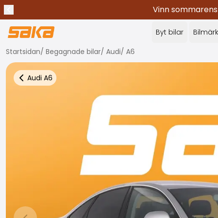
Vinn sommarens c
Tidigare meddelande
Stoppa meddelanden
✕
Byt bilar
Bilmär
Startsidan
/
Begagnade bilar
/
Audi
/
A6
Audi
A6
Tillbaka till fler bilresultat