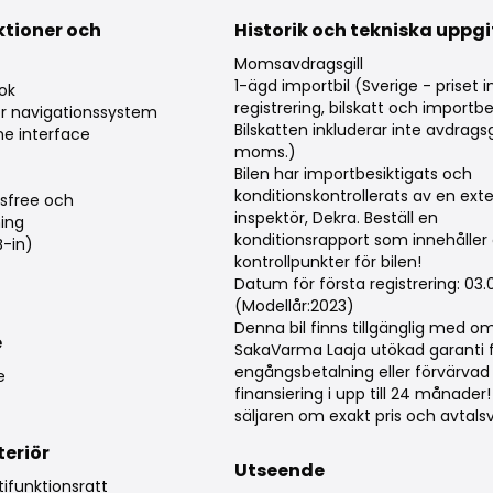
ktioner och
Historik och tekniska uppgi
g
Momsavdragsgill
1-ägd importbil (Sverige - priset i
bok
registrering, bilskatt och importbe
ör navigationssystem
Bilskatten inkluderar inte avdragsgi
e interface
moms.)
Bilen har importbesiktigats och
konditionskontrollerats av en ext
sfree och
inspektör, Dekra. Beställ en
ing
konditionsrapport som innehåller
B-in)
kontrollpunkter för bilen!
Datum för första registrering: 03.
(Modellår:2023)
Denna bil finns tillgänglig med 
e
SakaVarma Laaja utökad garanti 
engångsbetalning eller förvärva
e
finansiering i upp till 24 månader
säljaren om exakt pris och avtalsvi
teriör
Utseende
ifunktionsratt