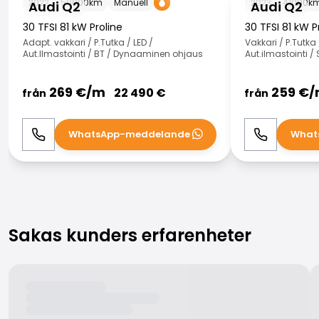
2022
50000
km
Manuell
2023
41000
k
Audi Q2
Audi Q2
30 TFSI 81 kW Proline
30 TFSI 81 kW P
Adapt. vakkari / P.Tutka / LED /
Vakkari / P.Tutka 
Aut.Ilmastointi / BT / Dynaaminen ohjaus
Aut.ilmastointi 
269
€/
m
259
€/
22 490
€
från
från
WhatsApp-meddelande
What
Ring
WhatsApp
Ring
Sakas kunders erfarenheter