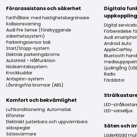
Förarassistans och säkerhet
Digitala fun
uppkopplin
Farthållare: med hastighetsbegränsare
Kollisionsvarning
Digital service
Audi Pre Sense (förebyggande
Förberedelse f
säkerhetssystem)
Audi smartphon
Parkeringssensor bak
Android Auto
Start/Stopp-system
AppleCarPlay
Elektrisk parkeringsbroms
Bluetooth hand
AutoHold - Hållfunktion
mediauppspeln
Nödsamtalssystem
Ljudingång (US
Krockkuddar
Radio
Antispinn-system
Färddator
Låsningsfria bromsar (ABS)
Strålkastar
Komfort och bekvämlighet
LED-strålkastar
Luftkonditionering: Automatisk
LED-varselljus
Elfönster
Elektriskt justerbara och uppvärmbara
Säten och in
sidospeglar
Sätesvärmare
Läderklädd mult