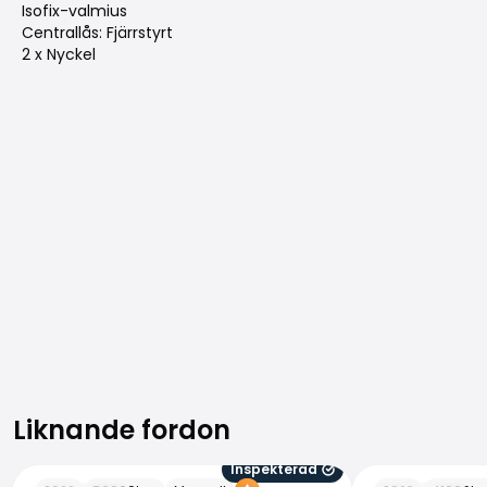
Isofix-valmius
Centrallås: Fjärrstyrt
2 x Nyckel
Liknande fordon
Liknande fordon
Inspekterad
Audi Q2
Audi Q2