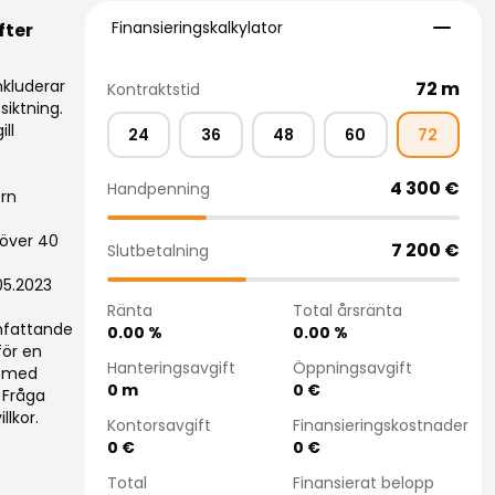
Finansieringskalkylator
Finansieringskalkylator
fter
nkluderar
72
m
Kontraktstid
siktning.
ll
24
36
48
60
72
4 300
€
Handpenning
ern
 över 40
7 200
€
Slutbetalning
05.2023
Ränta
Total årsränta
omfattande
0.00
%
0.00
%
för en
Hanteringsavgift
Öppningsavgift
d med
0
m
0
€
! Fråga
llkor.
Kontorsavgift
Finansieringskostnader
0
€
0
€
Total
Finansierat belopp