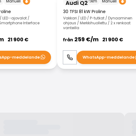
m
Manuell
2023
45000
km
Manuell
Audi Q2
roline
30 TFSI 81 kW Proline
/ LED -ajovalot /
Vakkari / LED / P-tutkat / Dynaaminen
/ Smartphone Interface
ohjaus / Merkkihuollettu / 2 x renkaat
vanteilla
m
259
€/
m
21 900
€
21 900
€
från
sApp-meddelande
WhatsApp-meddelande
WhatsApp
Ring
WhatsApp