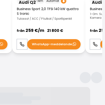
2018
157000
km
Automat
2022
1
Audi Q2
Audi 
Business Sport 2,0 TFSI 140 kW quattro
Business 
S tronic
1-Om. Suo
Kamera / K
Tulossa! / ACC / P.tutkat / Sporttipenkit
259
€/
m
25
21 800
€
från
från
WhatsApp-meddelande
Ring
WhatsApp
Ring