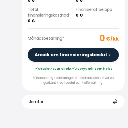
0
€
0
€
Total
Finansierat belopp
finansieringskostnad
0
€
0
€
0
€/kk
Månadsbetalning
*
Ansök om finansieringsbeslut
Gratis
Svar direkt
Avbryt när som helst
*Finansieringsberäkningen är indikativ och kräver ett
godkänt kreditbeslut och helförsäkring.
Jämför