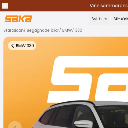
Vinn sommarens c
Tidigare meddelande
Stoppa meddelanden
✕
Byt bilar
Bilmär
Startsidan
/
Begagnade bilar
/
BMW
/
330
BMW
330
Tillbaka till fler bilresultat