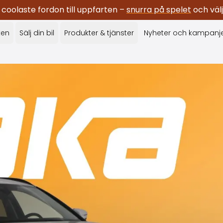
oolaste fordon till uppfarten –
snurra på spelet
och välj
ken
Sälj din bil
Produkter & tjänster
Nyheter och kampanj