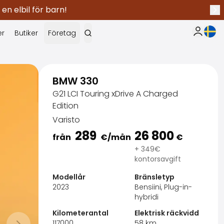
 en elbil för barn!
Näs
Nuva
er
Butiker
Företag
Min Saka
BMW 330
G21 LCI Touring xDrive A Charged
Edition
Varisto
289
26 800
från
€
/mån
€
+ 349€
kontorsavgift
Modellår
Bränsletyp
2023
Bensiini, Plug-in-
hybridi
SakaVarma
Kilometerantal
Elektrisk räckvidd
117000
58
km