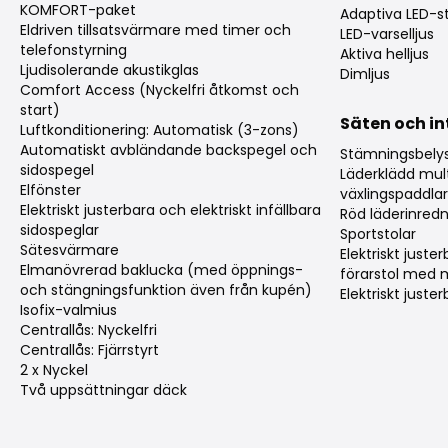
KOMFORT-paket
Adaptiva LED-st
Eldriven tillsatsvärmare med timer och
LED-varselljus
telefonstyrning
Aktiva helljus
Ljudisolerande akustikglas
Dimljus
Comfort Access (Nyckelfri åtkomst och
start)
Säten och in
Luftkonditionering: Automatisk (3-zons)
Automatiskt avbländande backspegel och
Stämningsbely
sidospegel
Läderklädd mul
Elfönster
växlingspaddla
Elektriskt justerbara och elektriskt infällbara
Röd läderinred
sidospeglar
Sportstolar
Sätesvärmare
Elektriskt just
Elmanövrerad baklucka (med öppnings-
förarstol med 
och stängningsfunktion även från kupén)
Elektriskt juste
Isofix-valmius
Centrallås: Nyckelfri
Centrallås: Fjärrstyrt
2 x Nyckel
Två uppsättningar däck