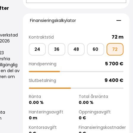
fter
Finansieringskalkylator
Finansieringskalkylator
sverkstad
72
m
Kontraktstid
.2026
24
36
48
60
72
23
sfria
5 700
€
Handpenning
llgänglig
en del av
jaren om
9 400
€
Slutbetalning
Ränta
Total årsränta
0.00
%
0.00
%
Hanteringsavgift
Öppningsavgift
uta
0
m
0
€
h
Kontorsavgift
Finansieringskostnader