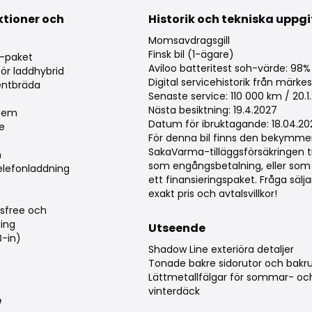
ktioner och
Historik och tekniska uppgi
g
Momsavdragsgill
Finsk bil (1-ägare)
-paket
Aviloo batteritest soh-värde: 98%
ör laddhybrid
Digital servicehistorik från märke
mentbräda
Senaste service: 110 000 km / 20.1
Nästa besiktning: 19.4.2027
stem
Datum för ibruktagande: 18.04.20
e
För denna bil finns den bekymmer
SakaVarma-tilläggsförsäkringen ti
m
som engångsbetalning, eller som 
elefonladdning
ett finansieringspaket. Fråga säl
exakt pris och avtalsvillkor!
sfree och
ing
Utseende
B-in)
Shadow Line exteriöra detaljer
Tonade bakre sidorutor och bakr
Lättmetallfälgar för sommar- oc
vinterdäck
e