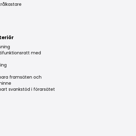
rålkastare
teriör
sning
tifunktionsratt med
r
ning
erbara framsäten och
minne
rbart svankstöd i förarsätet