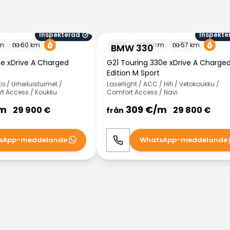
Inspekterad
Inspekte
BMW 330
m
60
km
2022
114000
km
57
km
BMW 330
e xDrive A Charged
G21 Touring 330e xDrive A Charge
Edition M Sport
 / Urheiluistuimet /
Laserlight / ACC / Hifi / Vetokoukku /
t Access / Koukku
Comfort Access / Navi
m
309
€/
m
29 900
€
29 800
€
från
sApp-meddelande
WhatsApp-meddelande
WhatsApp
Ring
WhatsApp