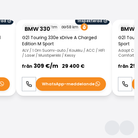
rad
Inspekterad
BMW 330
BMW 330
2023
165000
km
58
km
2021
10
BMW 330
BMW 
d
G21 Touring 330e xDrive A Charged
G21 Tour
Edition M Sport
Sport
ALV / 1.Om Suomi-auto / Koukku / ACC / HIFI
Adapt Crui
/ Laser / Muistipenkki / Kessy
Comfort Ac
309
€/
m
29
29 400
€
från
från
WhatsApp-meddelande
Ring
WhatsApp
Ring