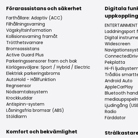
Förarassistans och säkerhet
Digitala fun
uppkopplin
Farthållare: Adaptiv (ACC)
Filhållningsvarning
ENTERTAINMENT
Vägskyltsinformation
Laddningsport f
Kollisionsvarning framåt
Digital instru
Trötthetsvarnare
Widescreen
Bromsassistans
Navigationssy
Active Guard Plus
ConnectedDriv
Parkeringssensorer fram och bak
Pekplatta
Körlägesväljare: Sport / Hybrid / Electric
Hi-Fi ljudsyste
Elektrisk parkeringsbroms
Trådlös smartt
AutoHold - Hållfunktion
Android Auto
Regnsensor
AppleCarPlay
Nödsamtalssystem
Bluetooth hand
Krockkuddar
mediauppspeln
Antispinn-system
Ljudingång (US
Låsningsfria bromsar (ABS)
Radio
Stöldlarm
Färddator
Komfort och bekvämlighet
Strålkastar