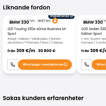
Liknande fordon
Liknande fordon
Inspekterad
BMW 330
BMW 330
2023
109000
km
57
km
2022
48000
k
BMW 330
BMW 330
G21 Touring 330e xDrive Business M-
G20 Sedan 330
Sport
Edition Sport
Adapt. Vakkari / Vetokoukku / Nahka-
1-om. Suomi-auto
alcantara / P.Kamera / Navi / Carplay
Kamera / Comfor
309
€/
m
309
€/
30 800
€
från
från
WhatsApp-meddelande
What
Ring
WhatsApp
Ring
Sakas kunders erfarenheter