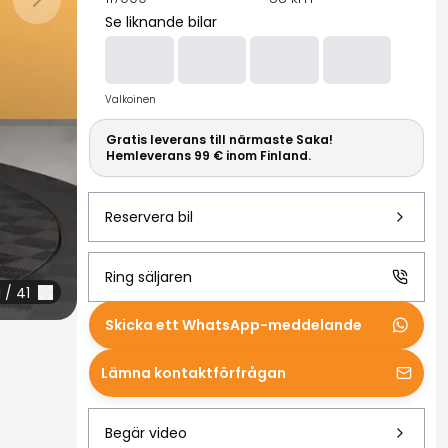
Läs mer om S
Nästa bild
Se liknande bilar
Valkoinen
Gratis leverans till närmaste Saka!
Hemleverans 99 € inom Finland.
Reservera bil
Ring säljaren
1
/
41
Skicka ett WhatsApp-meddelande
Lämna kontaktförfrågan
Begär video