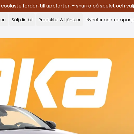
oolaste fordon till uppfarten –
snurra på spelet
och välj
ken
Sälj din bil
Produkter & tjänster
Nyheter och kampanj