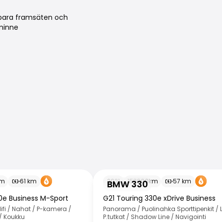
erbara framsäten och
minne
BMW 330
km
61
km
2021
153000
km
57
km
BMW 330
0e Business M-Sport
G21 Touring 330e xDrive Business
ifi / Nahat / P-kamera /
Panorama / Puolinahka Sporttipenkit / L
/ Koukku
P.tutkat / Shadow Line / Navigointi