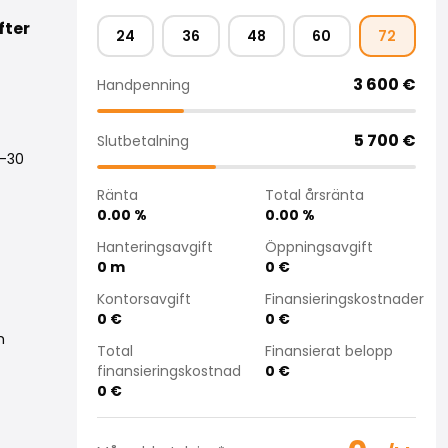
fter
24
36
48
60
72
3 600
€
Handpenning
5 700
€
Slutbetalning
4-30
Ränta
Total årsränta
0.00
%
0.00
%
Hanteringsavgift
Öppningsavgift
0
m
0
€
Kontorsavgift
Finansieringskostnader
0
€
0
€
h
Total
Finansierat belopp
finansieringskostnad
0
€
0
€