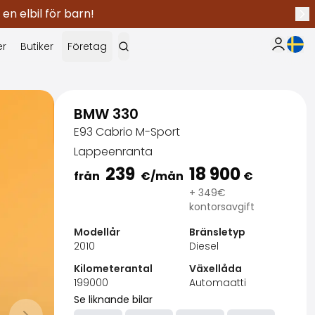
 en elbil för barn!
Näs
Nuva
er
Butiker
Företag
Min Saka
BMW 330
E93 Cabrio M-Sport
Lappeenranta
239
18 900
från
€
/mån
€
+ 349€
kontorsavgift
Modellår
Bränsletyp
2010
Diesel
Kilometerantal
Växellåda
199000
Automaatti
Se liknande bilar