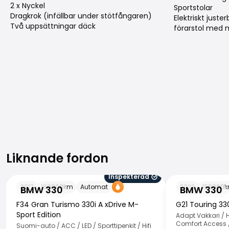
2 x Nyckel
Sportstolar
Dragkrok (infällbar under stötfångaren)
Elektriskt just
Två uppsättningar däck
förarstol med 
Liknande fordon
Liknande fordon
Inspekterad
BMW 330
BMW 330
2017
160000
km
Automat
2022
159000
BMW 330
BMW 330
F34 Gran Turismo 330i A xDrive M-
G21 Touring 33
Sport Edition
Adapt.Vakkari / H
Comfort Access 
Suomi-auto / ACC / LED / Sporttipenkit / Hifi