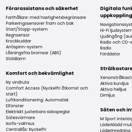
Förarassistans och säkerhet
Digitala fun
uppkopplin
Farthållare: med hastighetsbegränsare
Parkeringssensorer fram och bak
Navigationssys
Start/Stopp-system
Hi-Fi ljudsyste
Regnsensor
Ljudingång (au
Krockkuddar
Radio och CD-s
Antispinn-system
Radio
Låsningsfria bromsar (ABS)
Färddator
Stöldlarm
Strålkastar
Komfort och bekvämlighet
Xenonstrålkast
Ny vindruta
Aktiva kurvljus
Comfort Access (Nyckelfri åtkomst och
Aktiva helljus
start)
Dimljus
Luftkonditionering: Automatisk
Elfönster
Säten och in
Elektriskt justerbara sidospeglar
Sätesvärmare
M Sport interiö
Isofix-valmius
Läderklädd mult
Centrallås: Nyckelfri
Läderinredning