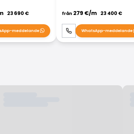
m
279
€/
m
23 690
€
23 400
€
från
sApp-meddelande
WhatsApp-meddelande
WhatsApp
Ring
WhatsApp