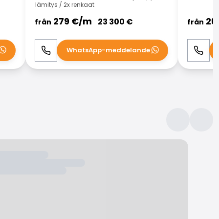
lämitys / 2x renkaat
279
€/
m
26
23 300
€
från
från
WhatsApp-meddelande
Ring
WhatsApp
Ring