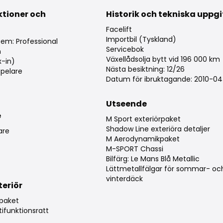
ktioner och
Historik och tekniska uppgi
g
Facelift
Importbil (Tyskland)
tem: Professional
Servicebok
m
Växellådsolja bytt vid 196 000 km
x-in)
Nästa besiktning: 12/26
pelare
Datum för ibruktagande: 2010-0
Utseende
e
M Sport exteriörpaket
Shadow Line exteriöra detaljer
are
M Aerodynamikpaket
M-SPORT Chassi
Bilfärg: Le Mans Blå Metallic
Lättmetallfälgar för sommar- oc
vinterdäck
teriör
rpaket
ifunktionsratt