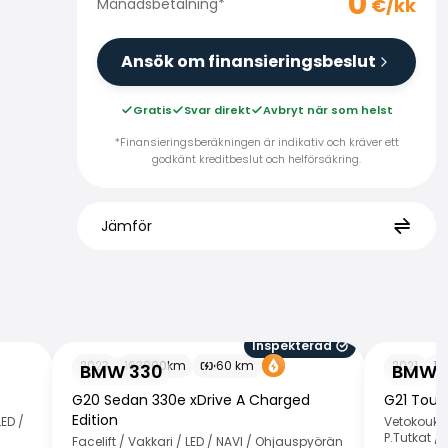
0
€/kk
Månadsbetalning
*
Ansök om finansieringsbeslut
Gratis
Svar direkt
Avbryt när som helst
*Finansieringsberäkningen är indikativ och kräver ett
godkänt kreditbeslut och helförsäkring.
Jämför
Inspekterad
BMW 330
BMW 330
2023
163000
km
60
km
2021
10
BMW 330
BMW 
G20 Sedan 330e xDrive A Charged
G21 Tour
Edition
ED /
Vetokoukku
P.Tutkat /
Facelift / Vakkari / LED / NAVI / Ohjauspyörän