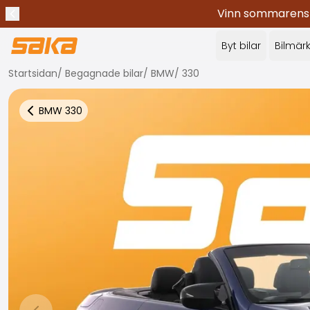
Vinn sommarens c
Tidigare meddelande
Stoppa meddelanden
✕
Byt bilar
Bilmär
Startsidan
/
Begagnade bilar
/
BMW
/
330
BMW
330
Tillbaka till fler bilresultat