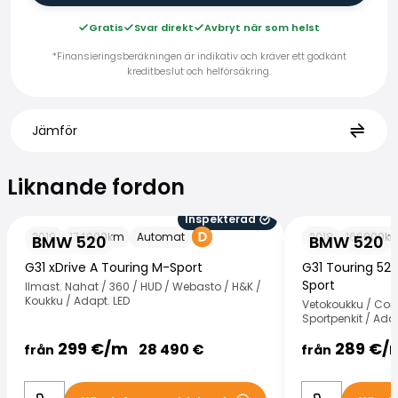
Gratis
Svar direkt
Avbryt när som helst
*Finansieringsberäkningen är indikativ och kräver ett godkänt
kreditbeslut och helförsäkring.
Jämför
Liknande fordon
Liknande fordon
Inspekterad
BMW 520
BMW 520
2019
174000
km
Automat
2018
166000
k
BMW 520
BMW 520
G31 xDrive A Touring M-Sport
G31 Touring 520
Sport
Ilmast. Nahat / 360 / HUD / Webasto / H&K /
Koukku / Adapt. LED
Vetokoukku / Com
Sportpenkit / Adap
299
€/
m
289
€/
28 490
€
från
från