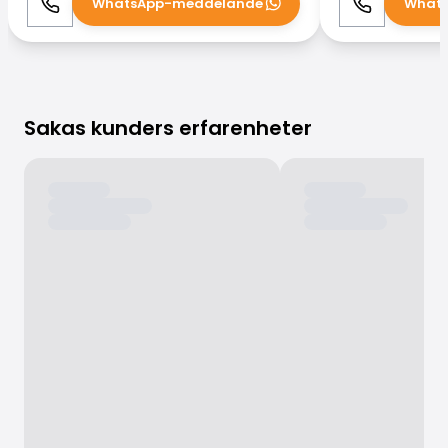
WhatsApp-meddelande
What
Ring
WhatsApp
Ring
Sakas kunders erfarenheter