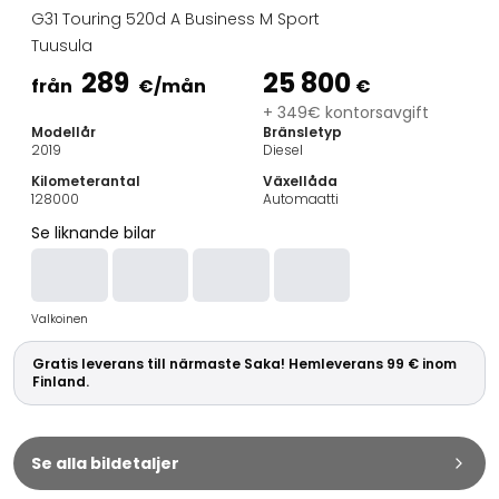
Familjebilar
G31 Touring 520d A Business M Sport
Kombibilar
Tuusula
Stadsbilar
289
25 800
Dragfordon
från
€
/mån
€
Skåpbilar
+ 349€ kontorsavgift
Modellår
Bränsletyp
Kommersiella fordon
2019
Diesel
Auktionsbilar
Kilometerantal
Växellåda
Prisvärda bilar
128000
Automaatti
Saka Select
Se liknande bilar
Bilmärken
De populäraste bilmärkena
Audi
Valkoinen
BMW
Kia
Gratis leverans till närmaste Saka! Hemleverans 99 € inom
Mercedes-Benz
Finland.
Polestar
Skoda
Tesla
Se alla bildetaljer
Toyota