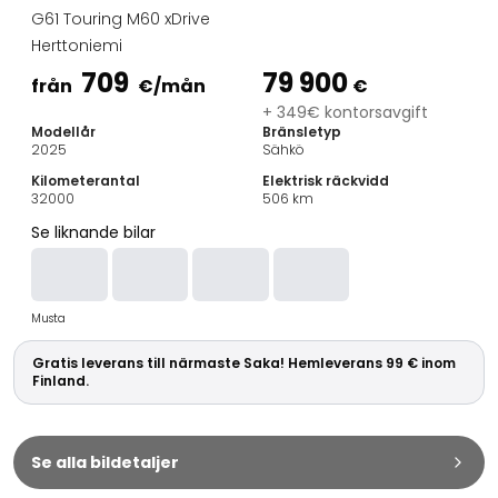
Familjebilar
G61 Touring M60 xDrive
Kombibilar
Herttoniemi
Stadsbilar
709
79 900
Dragfordon
från
€
/mån
€
Skåpbilar
+ 349€ kontorsavgift
Modellår
Bränsletyp
Kommersiella fordon
2025
Sähkö
Auktionsbilar
Kilometerantal
Elektrisk räckvidd
Prisvärda bilar
32000
506
km
Saka Select
Se liknande bilar
Bilmärken
De populäraste bilmärkena
Audi
Musta
BMW
Kia
Gratis leverans till närmaste Saka! Hemleverans 99 € inom
Mercedes-Benz
Finland.
Polestar
Skoda
Tesla
Se alla bildetaljer
Toyota