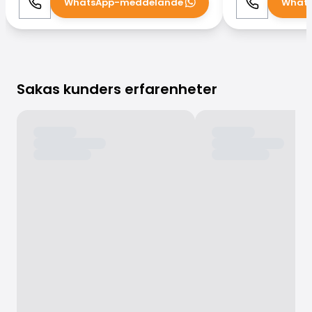
WhatsApp-meddelande
What
Ring
WhatsApp
Ring
Sakas kunders erfarenheter