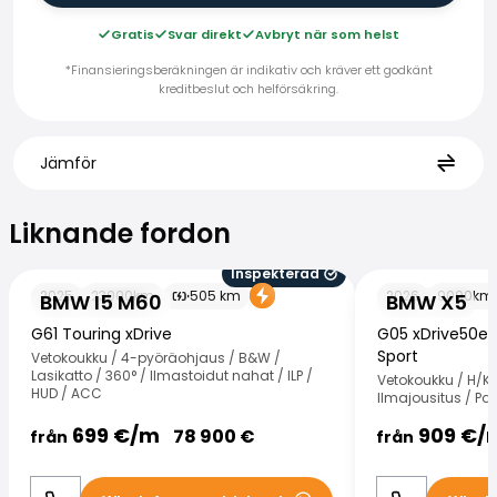
Gratis
Svar direkt
Avbryt när som helst
*Finansieringsberäkningen är indikativ och kräver ett godkänt
kreditbeslut och helförsäkring.
Jämför
Liknande fordon
Liknande fordon
Inspekterad
BMW I5 M60
BMW X5
2025
23000
km
505
km
2026
9000
km
BMW I5 M60
BMW X5
G61 Touring xDrive
G05 xDrive50e 
Sport
Vetokoukku / 4-pyöräohjaus / B&W /
Lasikatto / 360° / Ilmastoidut nahat / ILP /
Vetokoukku / H/K 
HUD / ACC
Ilmajousitus / Pa
699
€/
m
909
€/
78 900
€
från
från