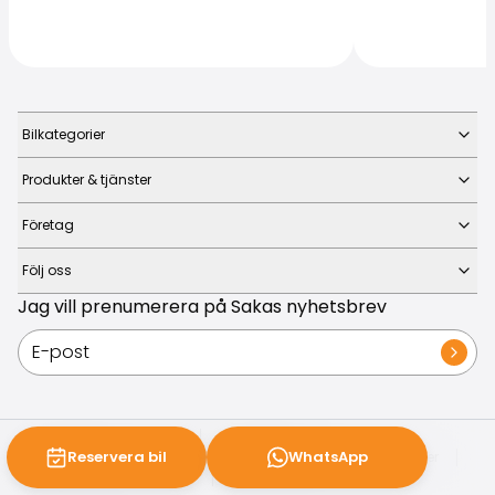
Bilkategorier
Produkter & tjänster
Företag
Följ oss
Jag vill prenumerera på Sakas nyhetsbrev
© Saka Finland Oy
2026
Integritetspolicy
Cookie-inställningar
Reservera bil
WhatsApp
Uppförandekod
Reklamationer
Visselblåsning
Villkor