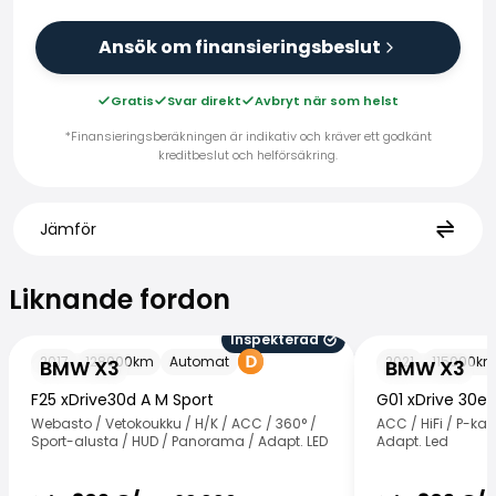
Ansök om finansieringsbeslut
Gratis
Svar direkt
Avbryt när som helst
*Finansieringsberäkningen är indikativ och kräver ett godkänt
kreditbeslut och helförsäkring.
Jämför
Liknande fordon
Liknande fordon
Inspekterad
BMW X3
BMW X3
2017
128000
km
Automat
2021
115000
k
BMW X3
BMW X3
F25 xDrive30d A M Sport
G01 xDrive 30e 
Webasto / Vetokoukku / H/K / ACC / 360° /
ACC / HiFi / P-ka
Sport-alusta / HUD / Panorama / Adapt. LED
Adapt. Led