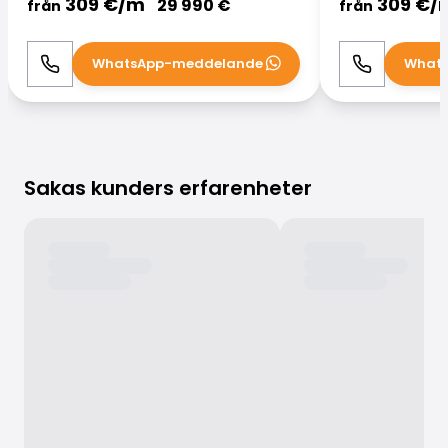
309
€/
m
309
€/
29 990
€
från
från
WhatsApp-meddelande
What
Ring
WhatsApp
Ring
Sakas kunders erfarenheter