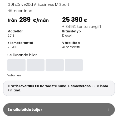
Familjebilar
G01 xDrive20d A Business M Sport
Kombibilar
Hämeenlinna
Stadsbilar
289
25 390
Dragfordon
från
€
/mån
€
Skåpbilar
+ 349€ kontorsavgift
Modellår
Bränsletyp
Kommersiella fordon
2018
Diesel
Auktionsbilar
Kilometerantal
Växellåda
Prisvärda bilar
207000
Automaatti
Saka Select
Se liknande bilar
Bilmärken
De populäraste bilmärkena
Audi
Valkoinen
BMW
Kia
Gratis leverans till närmaste Saka! Hemleverans 99 € inom
Mercedes-Benz
Finland.
Polestar
Skoda
Tesla
Se alla bildetaljer
Toyota